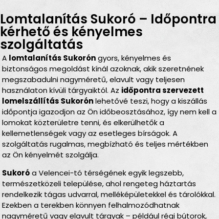
Lomtalanítás Sukoró – Időpontra
kérhető és kényelmes
szolgáltatás
A
lomtalanítás Sukorón
gyors, kényelmes és
biztonságos megoldást kínál azoknak, akik szeretnének
megszabadulni nagyméretű, elavult vagy teljesen
használaton kívüli tárgyaiktól. Az
időpontra szervezett
lomelszállítás Sukorón
lehetővé teszi, hogy a kiszállás
időpontja igazodjon az Ön időbeosztásához, így nem kell a
lomokat közterületre tenni, és elkerülhetők a
kellemetlenségek vagy az esetleges bírságok. A
szolgáltatás rugalmas, megbízható és teljes mértékben
az Ön kényelmét szolgálja.
Sukoró
a Velencei-tó térségének egyik legszebb,
természetközeli települése, ahol rengeteg háztartás
rendelkezik tágas udvarral, melléképületekkel és tárolókkal.
Ezekben a terekben könnyen felhalmozódhatnak
nagyméretű vagy elavult tárgyak – például régi bútorok,