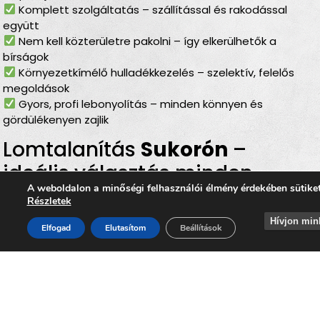
Komplett szolgáltatás – szállítással és rakodással
együtt
Nem kell közterületre pakolni – így elkerülhetők a
bírságok
Környezetkímélő hulladékkezelés – szelektív, felelős
megoldások
Gyors, profi lebonyolítás – minden könnyen és
gördülékenyen zajlik
Lomtalanítás
Sukorón
–
ideális választás minden
A weboldalon a minőségi felhasználói élmény érdekében sütike
helyzetben
Részletek
Hívjon min
Akár
lakásfelújításról, költözésről, garázs- vagy
Elfogad
Elutasítom
Beállítások
melléképület kiürítéséről, padlás- vagy
pinceürítésről, kert rendbetételéről vagy építkezés
után visszamaradt hulladék eltávolításáról
van szó, a
lomtalanítás Sukorón
minden esetben gyors,
megbízható és kényelmes megoldást nyújt. A