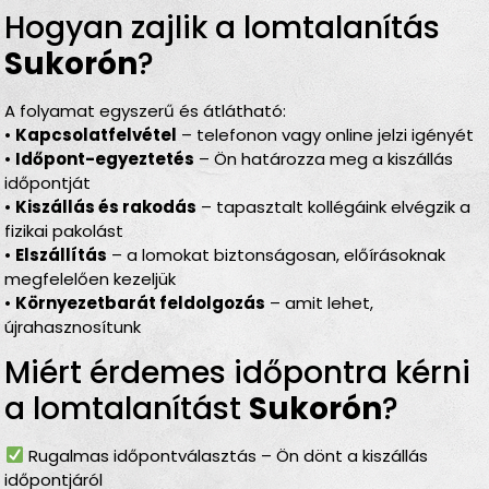
Hogyan zajlik a lomtalanítás
Sukorón
?
A folyamat egyszerű és átlátható:
•
Kapcsolatfelvétel
– telefonon vagy online jelzi igényét
•
Időpont-egyeztetés
– Ön határozza meg a kiszállás
időpontját
•
Kiszállás és rakodás
– tapasztalt kollégáink elvégzik a
fizikai pakolást
•
Elszállítás
– a lomokat biztonságosan, előírásoknak
megfelelően kezeljük
•
Környezetbarát feldolgozás
– amit lehet,
újrahasznosítunk
Miért érdemes időpontra kérni
a lomtalanítást
Sukorón
?
Rugalmas időpontválasztás – Ön dönt a kiszállás
időpontjáról