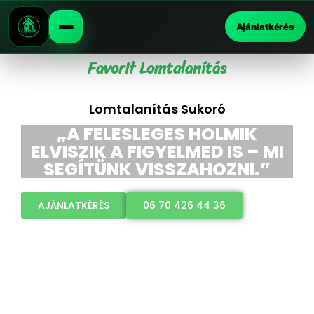
Ajánlatkérés
Favorit Lomtalanítás
Lomtalanítás Sukoró
„A FELESLEGES HOLMIK
ELVISZIK A FIGYELMED IS – MI
SEGÍTÜNK VISSZAHOZNI.”
AJÁNLATKÉRÉS
06 70 426 44 36