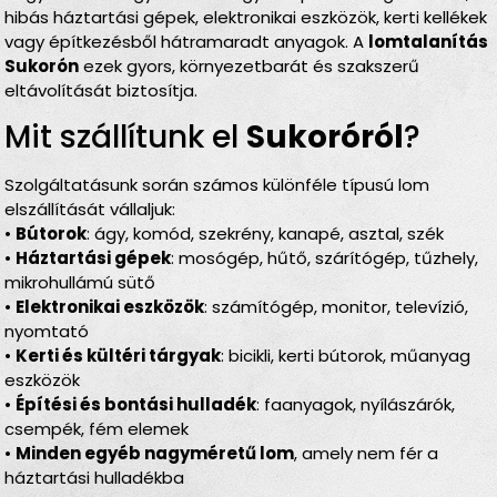
hibás háztartási gépek, elektronikai eszközök, kerti kellékek
vagy építkezésből hátramaradt anyagok. A
lomtalanítás
Sukorón
ezek gyors, környezetbarát és szakszerű
eltávolítását biztosítja.
Mit szállítunk el
Sukoróról
?
Szolgáltatásunk során számos különféle típusú lom
elszállítását vállaljuk:
•
Bútorok
: ágy, komód, szekrény, kanapé, asztal, szék
•
Háztartási gépek
: mosógép, hűtő, szárítógép, tűzhely,
mikrohullámú sütő
•
Elektronikai eszközök
: számítógép, monitor, televízió,
nyomtató
•
Kerti és kültéri tárgyak
: bicikli, kerti bútorok, műanyag
eszközök
•
Építési és bontási hulladék
: faanyagok, nyílászárók,
csempék, fém elemek
•
Minden egyéb nagyméretű lom
, amely nem fér a
háztartási hulladékba