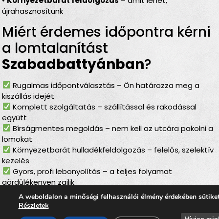
•
Környezetbarát feldolgozás
– amit lehet,
újrahasznosítunk
Miért érdemes időpontra kérni
a lomtalanítást
Szabadbattyánban
?
Rugalmas időpontválasztás – Ön határozza meg a
kiszállás idejét
Komplett szolgáltatás – szállítással és rakodással
együtt
Bírságmentes megoldás – nem kell az utcára pakolni a
lomokat
Környezetbarát hulladékfeldolgozás – felelős, szelektív
kezelés
Gyors, profi lebonyolítás – a teljes folyamat
gördülékenyen zajlik
A weboldalon a minőségi felhasználói élmény érdekében sütike
Lomtalanítás
Részletek
Szabadbattyánban
– ideális