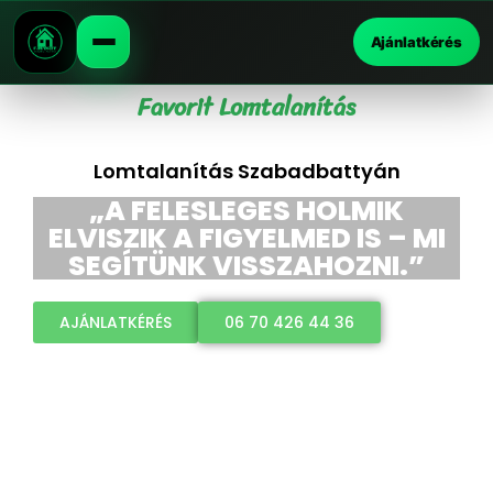
Ajánlatkérés
Favorit Lomtalanítás
Lomtalanítás Szabadbattyán
„A FELESLEGES HOLMIK
ELVISZIK A FIGYELMED IS – MI
SEGÍTÜNK VISSZAHOZNI.”
AJÁNLATKÉRÉS
06 70 426 44 36