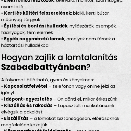
•
Elektronikai eszközök
: televízió, monitor, számítógép,
nyomtató
•
Kerti és kültéri felszerelések
: bicikli, kerti bútor,
műanyag tárgyak
•
Építési és bontási hulladék
: nyílászárók, csempék,
faanyagok, fém elemek
•
Egyéb nagyméretű lomok
, amelyek nem férnek a
háztartási hulladékba
Hogyan zajlik a lomtalanítás
Szabadbattyánban
?
A folyamat átlátható, gyors és kényelmes:
•
Kapcsolatfelvétel
– telefonon vagy online jelzi az
igényt
•
Időpont-egyeztetés
– Ön dönti el, mikor érkezzünk
•
Kiszállás és rakodás
– tapasztalt munkatársaink
elvégzik a pakolást
•
Elszállítás
– a lomokat biztonságosan, előírásoknak
megfelelően kezeljük