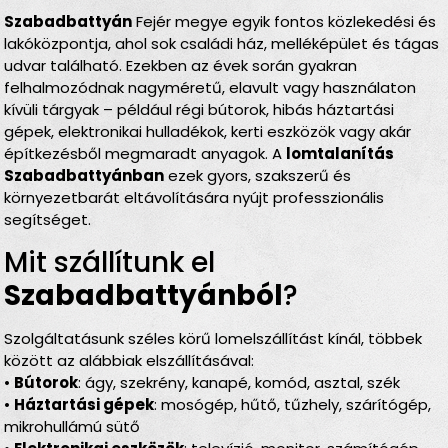
Szabadbattyán
Fejér megye egyik fontos közlekedési és
lakóközpontja, ahol sok családi ház, melléképület és tágas
udvar található. Ezekben az évek során gyakran
felhalmozódnak nagyméretű, elavult vagy használaton
kívüli tárgyak – például régi bútorok, hibás háztartási
gépek, elektronikai hulladékok, kerti eszközök vagy akár
építkezésből megmaradt anyagok. A
lomtalanítás
Szabadbattyánban
ezek gyors, szakszerű és
környezetbarát eltávolítására nyújt professzionális
segítséget.
Mit szállítunk el
Szabadbattyánból
?
Szolgáltatásunk széles körű lomelszállítást kínál, többek
között az alábbiak elszállításával:
•
Bútorok
: ágy, szekrény, kanapé, komód, asztal, szék
•
Háztartási gépek
: mosógép, hűtő, tűzhely, szárítógép,
mikrohullámú sütő