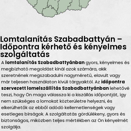
Lomtalanítás Szabadbattyán –
Időpontra kérhető és kényelmes
szolgáltatás
A
lomtalanítás Szabadbattyánban
gyors, kényelmes és
megbízható megoldást kínál azok számára, akik
szeretnének megszabadulni nagyméretű, elavult vagy
már teljesen használaton kívüli tárgyaiktól. Az
időpontra
szervezett lomelszállítás Szabadbattyánban
lehetővé
teszi, hogy Ön maga válassza ki a kiszállás időpontját, így
nem szükséges a lomokat közterületre helyezni, és
elkerülhetők az ebből adódó kellemetlenségek vagy
esetleges bírságok. A szolgáltatás gördülékeny, gyors és
biztonságos, miközben teljes mértékben az Ön kényelmét
szolgálja.