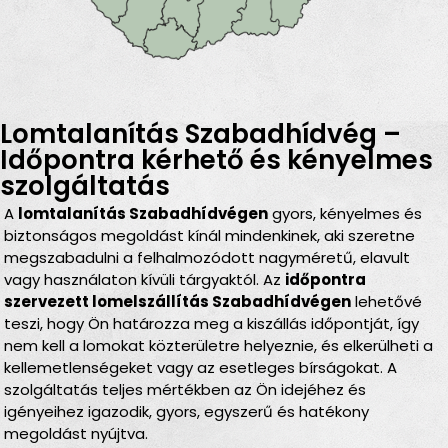
Lomtalanítás Szabadhídvég –
Időpontra kérhető és kényelmes
szolgáltatás
A
lomtalanítás Szabadhídvégen
gyors, kényelmes és
biztonságos megoldást kínál mindenkinek, aki szeretne
megszabadulni a felhalmozódott nagyméretű, elavult
vagy használaton kívüli tárgyaktól. Az
időpontra
szervezett lomelszállítás Szabadhídvégen
lehetővé
teszi, hogy Ön határozza meg a kiszállás időpontját, így
nem kell a lomokat közterületre helyeznie, és elkerülheti a
kellemetlenségeket vagy az esetleges bírságokat. A
szolgáltatás teljes mértékben az Ön idejéhez és
igényeihez igazodik, gyors, egyszerű és hatékony
megoldást nyújtva.