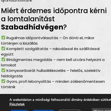
újrahasznosítunk
Miért érdemes időpontra kérni
a lomtalanítást
Szabadhídvégen
?
Rugalmas időpontválasztás – Ön dönti el, mikor
történjen a kiszállás
Komplett szolgáltatás – rakodással és szállítással
együtt
Bírságmentes megoldás – nem kell utcára helyezni a
lomokat
Környezetbarát hulladékkezelés – felelős, szelektív
feldolgozás
Gyors, profi lebonyolítás – minden zökkenőmentesen
történik
Lomtalanítás
A weboldalon a minőségi felhasználói élmény érdekében sütike
Szabadhídvégen
– ideális
Részletek