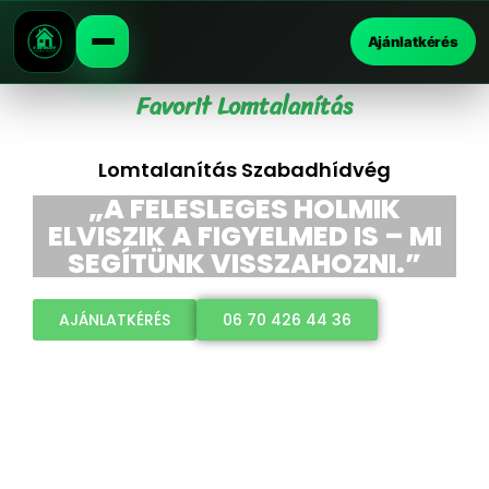
Ajánlatkérés
Favorit Lomtalanítás
Lomtalanítás Szabadhídvég
„A FELESLEGES HOLMIK
ELVISZIK A FIGYELMED IS – MI
SEGÍTÜNK VISSZAHOZNI.”
AJÁNLATKÉRÉS
06 70 426 44 36