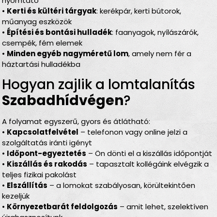
nyomtató
•
Kerti és kültéri tárgyak
: kerékpár, kerti bútorok,
műanyag eszközök
•
Építési és bontási hulladék
: faanyagok, nyílászárók,
csempék, fém elemek
•
Minden egyéb nagyméretű lom
, amely nem fér a
háztartási hulladékba
Hogyan zajlik a lomtalanítás
Szabadhídvégen
?
A folyamat egyszerű, gyors és átlátható:
•
Kapcsolatfelvétel
– telefonon vagy online jelzi a
szolgáltatás iránti igényt
•
Időpont-egyeztetés
– Ön dönti el a kiszállás időpontját
•
Kiszállás és rakodás
– tapasztalt kollégáink elvégzik a
teljes fizikai pakolást
•
Elszállítás
– a lomokat szabályosan, körültekintően
kezeljük
•
Környezetbarát feldolgozás
– amit lehet, szelektíven