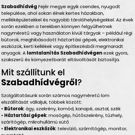
Szabadhídvég
Fejér megye egyik csendes, nyugodt
települése, ahol sokan élnek kertes házakban,
melléképületekkel és nagyobb tárolóhelyiségekkel. Az évek
során ezekben a terekben könnyen felgyűlhetnek
nagyméretű vagy használaton kívüli tárgyak – például régi
bútorok, meghibásodott háztartási gépek, elektronikai
eszközök, kerti kellékek vagy építkezésből megmaradt
anyagok. A
lomtalanítás Szabadhídvégen
ezek gyors,
szakszerű és környezetbarát eltávolítását biztosítja.
Mit szállítunk el
Szabadhídvégről
?
Szolgáltatásunk során számos nagyméretű lom
elszállítását vállaljuk, többek között:
•
Bútorok
: ágy, szekrény, komód, kanapé, asztal, szék
•
Háztartási gépek
: mosógép, hűtőszekrény, tűzhely,
szárítógép, mikrohullámú sütő
•
Elektronikai eszközök
: televízió, számítógép, monitor,