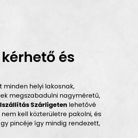
 kérhető és
 minden helyi lakosnak,
nének megszabadulni nagyméretű,
szállítás Szárligeten
lehetővé
y nem kell közterületre pakolni, és
gy pincéje így mindig rendezett,