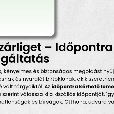
árliget – Időpontra
gáltatás
, kényelmes és biztonságos megoldást nyújt
nosnak és nyaralót birtoklónak, akik szeret
 vált tárgyaiktól. Az
időpontra kérhető lomel
szerint válassza ki a kiszállás időpontját, íg
etlenségek és bírságok. Otthona, udvara va