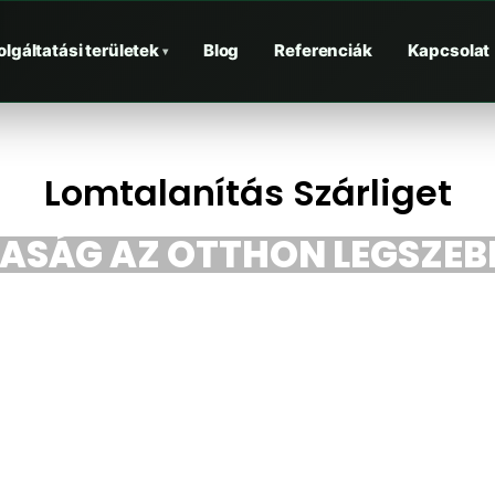
olgáltatási területek
Blog
Referenciák
Kapcsolat
▾
Lomtalanítás Szárliget
TASÁG AZ OTTHON LEGSZEBB