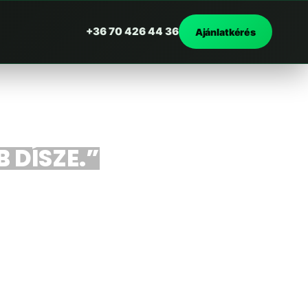
+36 70 426 44 36
Ajánlatkérés
 DÍSZE.”