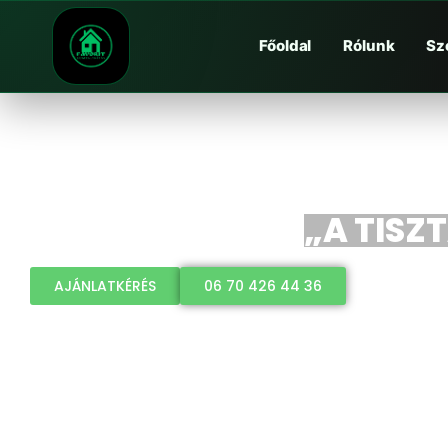
Főoldal
Rólunk
Sz
„A TISZ
AJÁNLATKÉRÉS
06 70 426 44 36