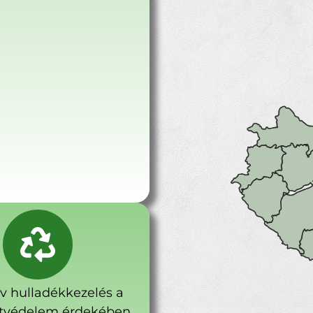
ív hulladékkezelés a
tvédelem érdekében.