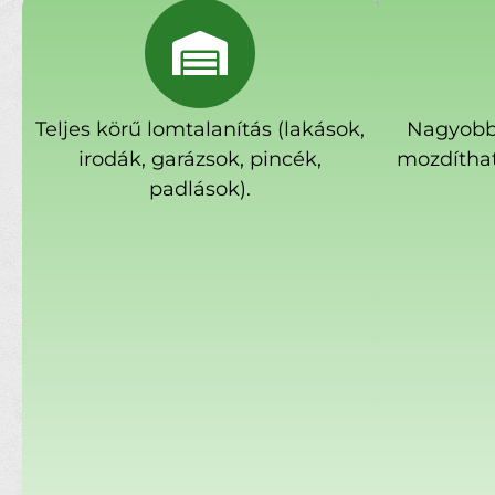
Teljes körű lomtalanítás (lakások,
Nagyobb
irodák, garázsok, pincék,
mozdíthat
padlások).