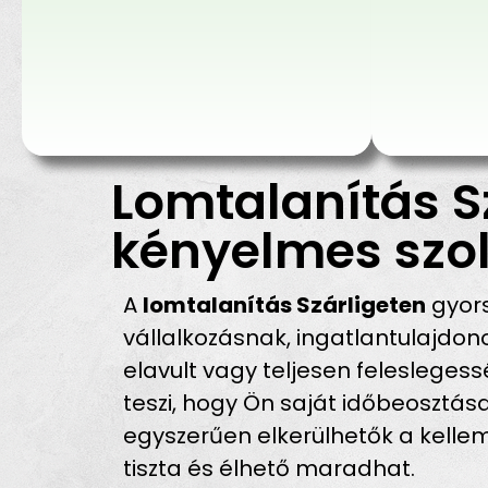
Lomtalanítás Sz
kényelmes szol
A
lomtalanítás Szárligeten
gyors
vállalkozásnak, ingatlantulajdo
elavult vagy teljesen feleslegessé
teszi, hogy Ön saját időbeosztása 
egyszerűen elkerülhetők a kellem
tiszta és élhető maradhat.