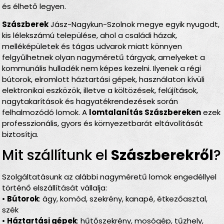
és élhető legyen.
Szászberek
Jász-Nagykun-Szolnok megye egyik nyugodt,
kis lélekszámú települése, ahol a családi házak,
melléképületek és tágas udvarok miatt könnyen
felgyűlhetnek olyan nagyméretű tárgyak, amelyeket a
kommunális hulladék nem képes kezelni. Ilyenek a régi
bútorok, elromlott háztartási gépek, használaton kívüli
elektronikai eszközök, illetve a költözések, felújítások,
nagytakarítások és hagyatékrendezések során
felhalmozódó lomok. A
lomtalanítás Szászbereken
ezek
professzionális, gyors és környezetbarát eltávolítását
biztosítja.
Mit szállítunk el
Szászberekről
?
Szolgáltatásunk az alábbi nagyméretű lomok engedéllyel
történő elszállítását vállalja:
•
Bútorok
: ágy, komód, szekrény, kanapé, étkezőasztal,
szék
•
Háztartási gépek
: hűtőszekrény, mosógép, tűzhely,