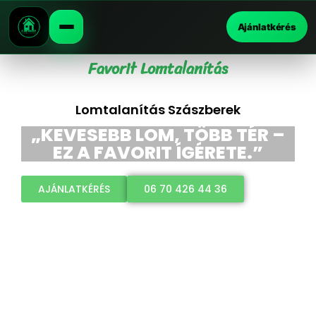
Ajánlatkérés
Favorit Lomtalanítás
Lomtalanítás Szászberek
„KEVESEBB LOM, TÖBB TÉR –
EZ A FAVORIT ÍGÉRETE.”
AJÁNLATKÉRÉS
06 70 426 44 36