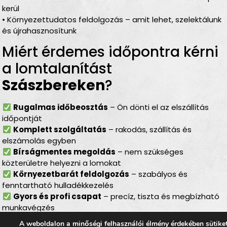
kerül
• Környezettudatos feldolgozás – amit lehet, szelektálunk
és újrahasznosítunk
Miért érdemes időpontra kérni
a lomtalanítást
Szászbereken
?
Rugalmas időbeosztás
– Ön dönti el az elszállítás
időpontját
Komplett szolgáltatás
– rakodás, szállítás és
elszámolás egyben
Bírságmentes megoldás
– nem szükséges
közterületre helyezni a lomokat
Környezetbarát feldolgozás
– szabályos és
fenntartható hulladékkezelés
Gyors és profi csapat
– precíz, tiszta és megbízható
munkavégzés
A weboldalon a minőségi felhasználói élmény érdekében sütike