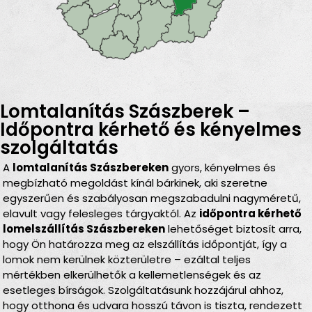
Lomtalanítás Szászberek –
Időpontra kérhető és kényelmes
szolgáltatás
A
lomtalanítás Szászbereken
gyors, kényelmes és
megbízható megoldást kínál bárkinek, aki szeretne
egyszerűen és szabályosan megszabadulni nagyméretű,
elavult vagy felesleges tárgyaktól. Az
időpontra kérhető
lomelszállítás Szászbereken
lehetőséget biztosít arra,
hogy Ön határozza meg az elszállítás időpontját, így a
lomok nem kerülnek közterületre – ezáltal teljes
mértékben elkerülhetők a kellemetlenségek és az
esetleges bírságok. Szolgáltatásunk hozzájárul ahhoz,
hogy otthona és udvara hosszú távon is tiszta, rendezett