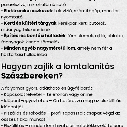
páraelszívó, mikrohullámú sütő
•
Elektronikai eszközök
: televízió, számítógép, monitor,
nyomtató
•
Kerti és kültéri tárgyak
: kerékpár, kerti bútorok,
műanyag felszerelések
•
Építési és bontási hulladék
: fém elemek, ajtók, ablakok,
faanyagok, kisebb törmelék
•
Minden egyéb nagyméretű lom
, amely nem fér a
háztartási hulladékba
Hogyan zajlik a lomtalanítás
Szászbereken
?
A folyamat gyors, átlátható és ügyfélbarát:
• Kapcsolatfelvétel – telefonon vagy online
• Időpont-egyeztetés – Ön határozza meg az elszállítás
időpontját
• Kiszállás és rakodás – profi, tapasztalt csapat végzi az
összes fizikai munkát
• Elszállítás – minden lom hivatalos hulladékkezelő telepre