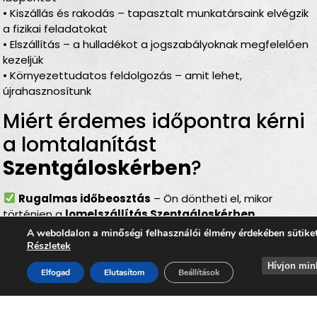
• Kiszállás és rakodás – tapasztalt munkatársaink elvégzik
a fizikai feladatokat
• Elszállítás – a hulladékot a jogszabályoknak megfelelően
kezeljük
• Környezettudatos feldolgozás – amit lehet,
újrahasznosítunk
Miért érdemes időpontra kérni
a lomtalanítást
Szentgáloskérben
?
Rugalmas időbeosztás
– Ön döntheti el, mikor
történjen a
lomelszállítás Szentgáloskérben
Komplett szolgáltatás
– rakodás, szállítás és
A weboldalon a minőségi felhasználói élmény érdekében sütike
elszámolás egyben
Részletek
Bírságmentes megoldás
– nem kell közterületre
Hívjon min
Elfogad
Elutasítom
Beállítások
kihelyezni a lomokat
Környezetbarát feldolgozás
– felelős, szelektív
hulladékkezelés