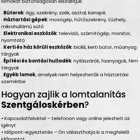
lomokat biztonságosan elszállítjuk:
.
Bútorok
: ágy, szekrény, szék, asztal, kanapé
.
Háztartási gépek
: mosógép, hűtőszekrény, tűzhely,
mikrohullámú sütő
.
Elektronikai eszközök
: televízió, számítógép, monitor,
nyomtató
.
Kerti és ház körüli eszközök
: bicikli, kerti bútor, műanyag
tárgyak
.
Építési és bontási hulladék
: nyílászárók, faanyagok, fém
tárgyak
.
Egyéb lomok
, amelyek nem helyezhetők a háztartási
szemétbe
Hogyan zajlik a lomtalanítás
Szentgáloskérben
?
• Kapcsolatfelvétel – telefonon vagy online jelezheti az
igényt
• Időpont-egyeztetés – Ön választhatja ki a megfelelő
időpontot