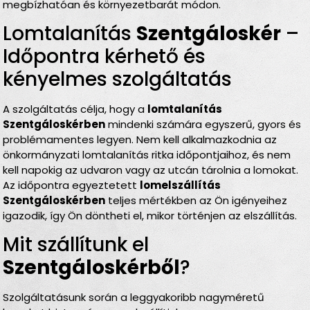
megbízhatóan és környezetbarát módon.
Lomtalanítás
Szentgáloskér
–
Időpontra kérhető és
kényelmes szolgáltatás
A szolgáltatás célja, hogy a
lomtalanítás
Szentgáloskérben
mindenki számára egyszerű, gyors és
problémamentes legyen. Nem kell alkalmazkodnia az
önkormányzati lomtalanítás ritka időpontjaihoz, és nem
kell napokig az udvaron vagy az utcán tárolnia a lomokat.
Az időpontra egyeztetett
lomelszállítás
Szentgáloskérben
teljes mértékben az Ön igényeihez
igazodik, így Ön döntheti el, mikor történjen az elszállítás.
Mit szállítunk el
Szentgáloskérből
?
Szolgáltatásunk során a leggyakoribb nagyméretű