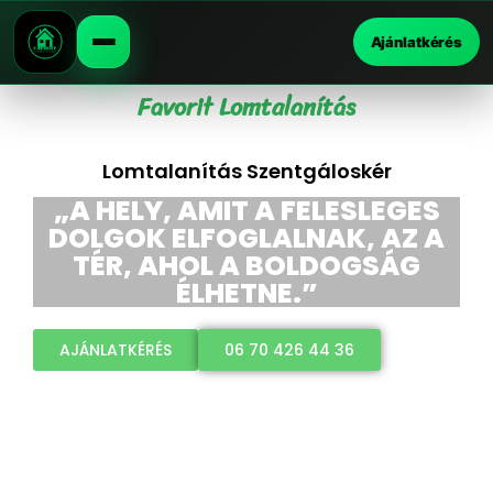
Ajánlatkérés
Favorit Lomtalanítás
Lomtalanítás Szentgáloskér
„A HELY, AMIT A FELESLEGES
DOLGOK ELFOGLALNAK, AZ A
TÉR, AHOL A BOLDOGSÁG
ÉLHETNE.”
AJÁNLATKÉRÉS
06 70 426 44 36