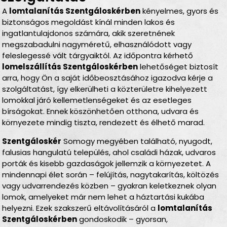
A
lomtalanítás Szentgáloskérben
kényelmes, gyors és
biztonságos megoldást kínál minden lakos és
ingatlantulajdonos számára, akik szeretnének
megszabadulni nagyméretű, elhasználódott vagy
feleslegessé vált tárgyaiktól. Az időpontra kérhető
lomelszállítás Szentgáloskérben
lehetőséget biztosít
arra, hogy Ön a saját időbeosztásához igazodva kérje a
szolgáltatást, így elkerülheti a közterületre kihelyezett
lomokkal járó kellemetlenségeket és az esetleges
bírságokat. Ennek köszönhetően otthona, udvara és
környezete mindig tiszta, rendezett és élhető marad.
Szentgáloskér
Somogy megyében található, nyugodt,
falusias hangulatú település, ahol családi házak, udvaros
porták és kisebb gazdaságok jellemzik a környezetet. A
mindennapi élet során – felújítás, nagytakarítás, költözés
vagy udvarrendezés közben – gyakran keletkeznek olyan
lomok, amelyeket már nem lehet a háztartási kukába
helyezni. Ezek szakszerű eltávolításáról a
lomtalanítás
Szentgáloskérben
gondoskodik – gyorsan,