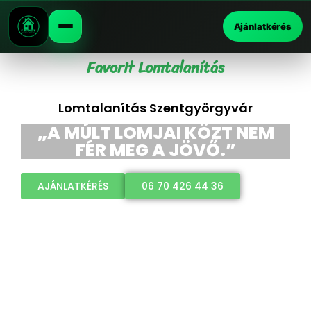
Ajánlatkérés
Favorit Lomtalanítás
Lomtalanítás Szentgyörgyvár
„A MÚLT LOMJAI KÖZT NEM
FÉR MEG A JÖVŐ.”
AJÁNLATKÉRÉS
06 70 426 44 36