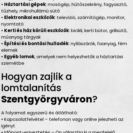
•
Háztartási gépek
: mosógép, hűtőszekrény, fagyasztó,
tűzhely, mikrohullámú sütő
•
Elektronikai eszközök
: televízió, számítógép, monitor,
nyomtató
•
Kerti és ház körüli eszközök
: bicikli, kerti bútor, grillsütő,
műanyag tárgyak
•
Építési és bontási hulladék
: nyílászárók, faanyag, fém
elemek
•
Egyéb lomok
, amelyek nem helyezhetők a háztartási
szemétbe
Hogyan zajlik a
lomtalanítás
Szentgyörgyváron
?
A folyamat egyszerű és átlátható:
• Kapcsolatfelvétel – telefonon vagy online jelezheti az
igényt
• Időpont-egyeztetés – Ön választja ki a megfelelő