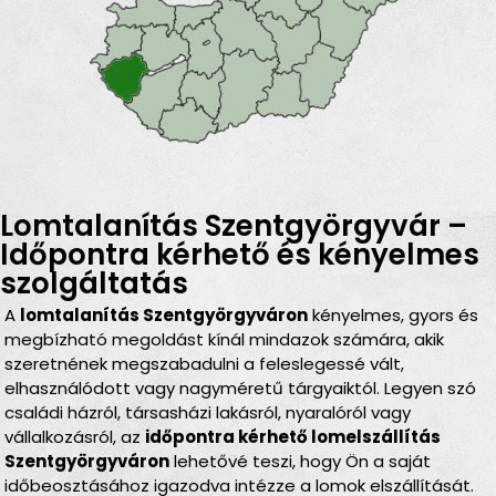
Lomtalanítás Szentgyörgyvár –
Időpontra kérhető és kényelmes
szolgáltatás
A
lomtalanítás Szentgyörgyváron
kényelmes, gyors és
megbízható megoldást kínál mindazok számára, akik
szeretnének megszabadulni a feleslegessé vált,
elhasználódott vagy nagyméretű tárgyaiktól. Legyen szó
családi házról, társasházi lakásról, nyaralóról vagy
vállalkozásról, az
időpontra kérhető lomelszállítás
Szentgyörgyváron
lehetővé teszi, hogy Ön a saját
időbeosztásához igazodva intézze a lomok elszállítását.