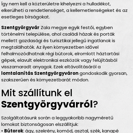
Így nem kell a közterületre kihelyezni a hulladékot,
elkerülheti a rendetlenséget, a kellemetlenségeket és az
esetleges bírságokat.
Szentgyörgyvár
Zala megye egyik festői, egyben
történelmi települése, ahol családi házak és porták
mellett gazdasági és turisztikai jellegű ingatlanok is
megtalálhatók. Az ilyen környezetben idővel
felhalmozódhatnak régi bútorok, elromlott háztartási
gépek, elavult elektronikai eszközök vagy felújításból
visszamaradt anyagok. Ezek eltávolításáról a
lomtalanítás Szentgyörgyváron
gondoskodik gyorsan,
szakszerűen és környezetbarát módon.
Mit szállítunk el
Szentgyörgyvárról
?
Szolgáltatásunk során a leggyakoribb nagyméretű
lomokat biztonságosan elszállítjuk:
•
Bútorok
: ágy, szekrény, komód, asztal, szék, kanapé