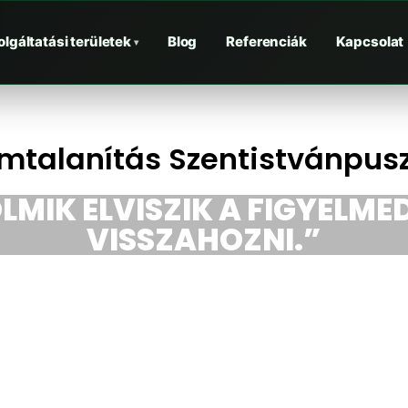
olgáltatási területek
Blog
Referenciák
Kapcsolat
▾
mtalanítás Szentistvánpus
LMIK ELVISZIK A FIGYELMED
VISSZAHOZNI.”