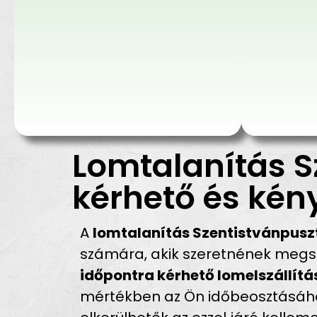
Lomtalanítás S
kérhető és kén
A
lomtalanítás Szentistvánpusz
számára, akik szeretnének megsz
időpontra kérhető lomelszállít
mértékben az Ön időbeosztásához 