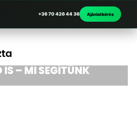
+36 70 426 44 36
Ajánlatkérés
zta
 IS – MI SEGÍTÜNK