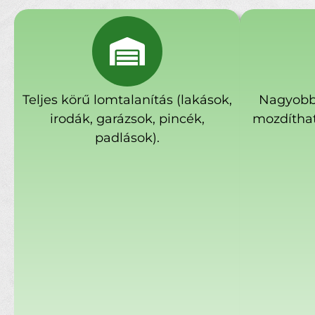
Teljes körű lomtalanítás (lakások,
Nagyobb
irodák, garázsok, pincék,
mozdíthat
padlások).