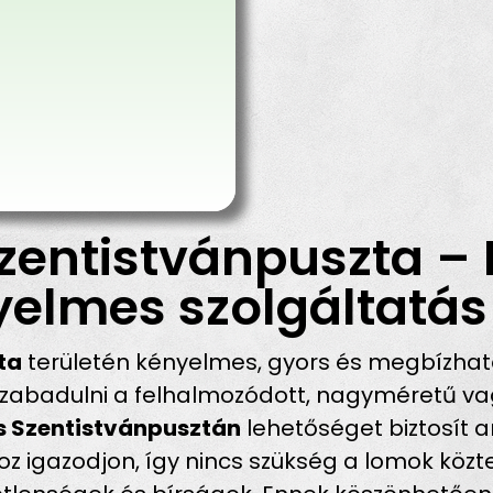
zentistvánpuszta –
yelmes szolgáltatás
ta
területén kényelmes, gyors és megbízha
abadulni a felhalmozódott, nagyméretű vagy
ás Szentistvánpusztán
lehetőséget biztosít ar
igazodjon, így nincs szükség a lomok közter