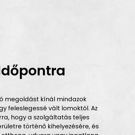
 Időpontra
tó megoldást kínál mindazok
 feleslegessé vált lomoktól. Az
ra, hogy a szolgáltatás teljes
ületre történő kihelyezésére, és