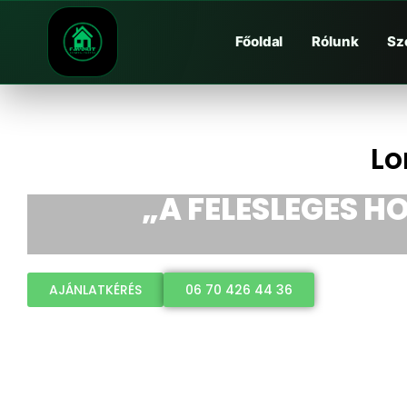
Főoldal
Rólunk
Sz
Lo
„A FELESLEGES HO
AJÁNLATKÉRÉS
06 70 426 44 36