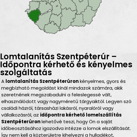
Lomtalanítás Szentpéterúr –
Időpontra kérhető és kényelmes
szolgáltatás
A
lomtalanítás Szentpéterúron
kényelmes, gyors és
megbízható megoldást kínál mindazok számára, akik
szeretnének megszabadulni a feleslegessé vált,
elhasználódott vagy nagyméretű tárgyaiktól. Legyen szó
családi házról, társasházi lakásról, nyaralóról vagy
vállalkozásról, az
időpontra kérhető lomelszállítás
Szentpéterúron
lehetővé teszi, hogy Ön a saját
időbeosztásához igazodva intézze a lomok elszállítását.
Így nem kell a közterületre kihelyezni a hulladékot,