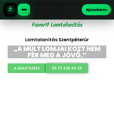
Ajánlatkérés
Favorit Lomtalanítás
Lomtalanítás Szentpéterúr
„A MÚLT LOMJAI KÖZT NEM
FÉR MEG A JÖVŐ.”
AJÁNLATKÉRÉS
06 70 426 44 36