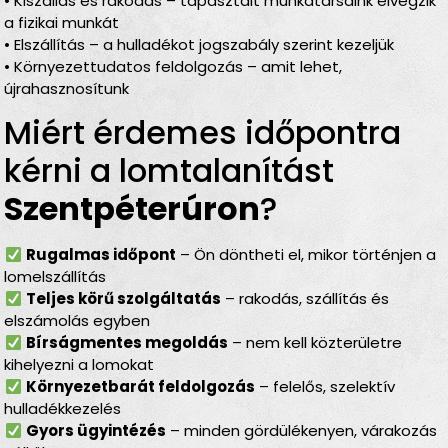
• Kiszállás és rakodás – tapasztalt munkatársaink elvégzik
a fizikai munkát
• Elszállítás – a hulladékot jogszabály szerint kezeljük
• Környezettudatos feldolgozás – amit lehet,
újrahasznosítunk
Miért érdemes időpontra
kérni a lomtalanítást
Szentpéterúron
?
Rugalmas időpont
– Ön döntheti el, mikor történjen a
lomelszállítás
Teljes körű szolgáltatás
– rakodás, szállítás és
elszámolás egyben
Bírságmentes megoldás
– nem kell közterületre
kihelyezni a lomokat
Környezetbarát feldolgozás
– felelős, szelektív
hulladékkezelés
Gyors ügyintézés
– minden gördülékenyen, várakozás