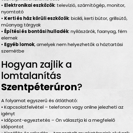
•
Elektronikai eszközök
: televízió, számítógép, monitor,
nyomtató
•
Kerti és ház körüli eszközök
: bicikli, kerti bútor, grillsütő,
műanyag tárgyak
•
Építési és bontási hulladék
: nyílászárók, faanyag, fém
elemek
•
Egyéb lomok
, amelyek nem helyezhetők a háztartási
szemétbe
Hogyan zajlik a
lomtalanítás
Szentpéterúron
?
A folyamat egyszerű és átlátható:
• Kapcsolatfelvétel – telefonon vagy online jelezheti az
igényt
• Időpont-egyeztetés – Ön választja ki a megfelelő
időpontot