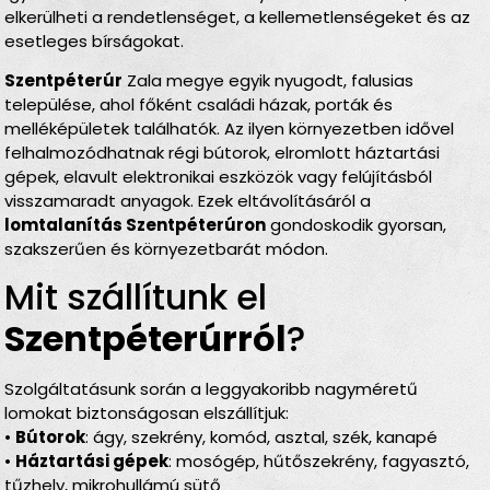
elkerülheti a rendetlenséget, a kellemetlenségeket és az
esetleges bírságokat.
Szentpéterúr
Zala megye egyik nyugodt, falusias
települése, ahol főként családi házak, porták és
melléképületek találhatók. Az ilyen környezetben idővel
felhalmozódhatnak régi bútorok, elromlott háztartási
gépek, elavult elektronikai eszközök vagy felújításból
visszamaradt anyagok. Ezek eltávolításáról a
lomtalanítás Szentpéterúron
gondoskodik gyorsan,
szakszerűen és környezetbarát módon.
Mit szállítunk el
Szentpéterúrról
?
Szolgáltatásunk során a leggyakoribb nagyméretű
lomokat biztonságosan elszállítjuk:
•
Bútorok
: ágy, szekrény, komód, asztal, szék, kanapé
•
Háztartási gépek
: mosógép, hűtőszekrény, fagyasztó,
tűzhely, mikrohullámú sütő