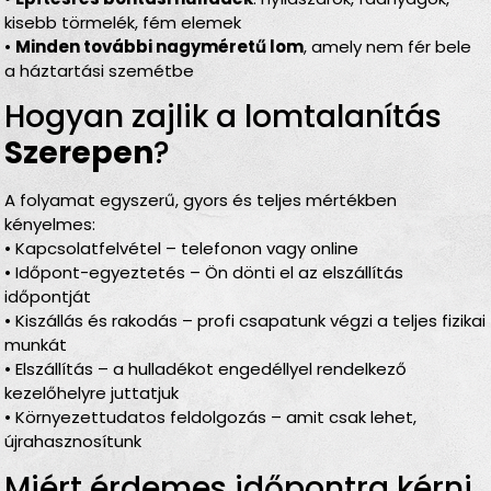
kisebb törmelék, fém elemek
•
Minden további nagyméretű lom
, amely nem fér bele
a háztartási szemétbe
Hogyan zajlik a lomtalanítás
Szerepen
?
A folyamat egyszerű, gyors és teljes mértékben
kényelmes:
• Kapcsolatfelvétel – telefonon vagy online
• Időpont-egyeztetés – Ön dönti el az elszállítás
időpontját
• Kiszállás és rakodás – profi csapatunk végzi a teljes fizikai
munkát
• Elszállítás – a hulladékot engedéllyel rendelkező
kezelőhelyre juttatjuk
• Környezettudatos feldolgozás – amit csak lehet,
újrahasznosítunk
Miért érdemes időpontra kérni