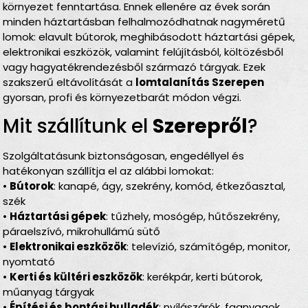
környezet fenntartása. Ennek ellenére az évek során
minden háztartásban felhalmozódhatnak nagyméretű
lomok: elavult bútorok, meghibásodott háztartási gépek,
elektronikai eszközök, valamint felújításból, költözésből
vagy hagyatékrendezésből származó tárgyak. Ezek
szakszerű eltávolítását a
lomtalanítás Szerepen
gyorsan, profi és környezetbarát módon végzi.
Mit szállítunk el
Szerepről
?
Szolgáltatásunk biztonságosan, engedéllyel és
hatékonyan szállítja el az alábbi lomokat:
•
Bútorok
: kanapé, ágy, szekrény, komód, étkezőasztal,
szék
•
Háztartási gépek
: tűzhely, mosógép, hűtőszekrény,
páraelszívó, mikrohullámú sütő
•
Elektronikai eszközök
: televízió, számítógép, monitor,
nyomtató
•
Kerti és kültéri eszközök
: kerékpár, kerti bútorok,
műanyag tárgyak
•
Építési és bontási hulladék
: nyílászárók, faanyagok,