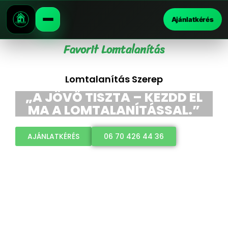
Ajánlatkérés
Favorit Lomtalanítás
Lomtalanítás Szerep
„A JÖVŐ TISZTA – KEZDD EL
MA A LOMTALANÍTÁSSAL.”
AJÁNLATKÉRÉS
06 70 426 44 36