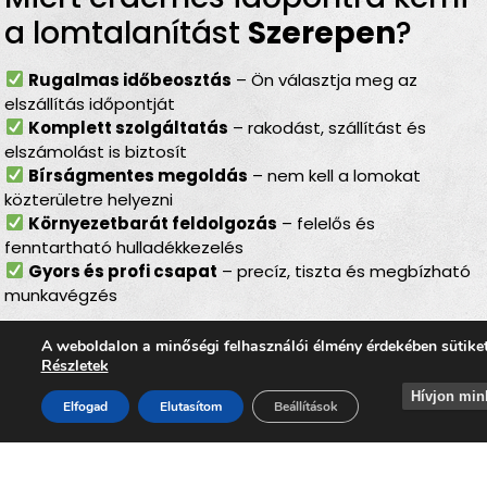
a lomtalanítást
Szerepen
?
Rugalmas időbeosztás
– Ön választja meg az
elszállítás időpontját
Komplett szolgáltatás
– rakodást, szállítást és
elszámolást is biztosít
Bírságmentes megoldás
– nem kell a lomokat
közterületre helyezni
Környezetbarát feldolgozás
– felelős és
fenntartható hulladékkezelés
Gyors és profi csapat
– precíz, tiszta és megbízható
munkavégzés
Lomtalanítás
Szerepen
–
A weboldalon a minőségi felhasználói élmény érdekében sütike
Részletek
ideális választás minden
Hívjon min
helyzetben
Elfogad
Elutasítom
Beállítások
Akár
költözésről, nagytakarításról, pince- vagy
padlásürítésről, felújítás utáni rendrakásról,