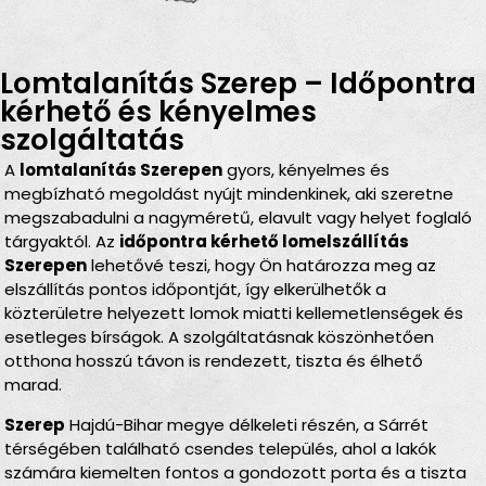
Lomtalanítás Szerep – Időpontra
kérhető és kényelmes
szolgáltatás
A
lomtalanítás Szerepen
gyors, kényelmes és
megbízható megoldást nyújt mindenkinek, aki szeretne
megszabadulni a nagyméretű, elavult vagy helyet foglaló
tárgyaktól. Az
időpontra kérhető lomelszállítás
Szerepen
lehetővé teszi, hogy Ön határozza meg az
elszállítás pontos időpontját, így elkerülhetők a
közterületre helyezett lomok miatti kellemetlenségek és
esetleges bírságok. A szolgáltatásnak köszönhetően
otthona hosszú távon is rendezett, tiszta és élhető
marad.
Szerep
Hajdú-Bihar megye délkeleti részén, a Sárrét
térségében található csendes település, ahol a lakók
számára kiemelten fontos a gondozott porta és a tiszta