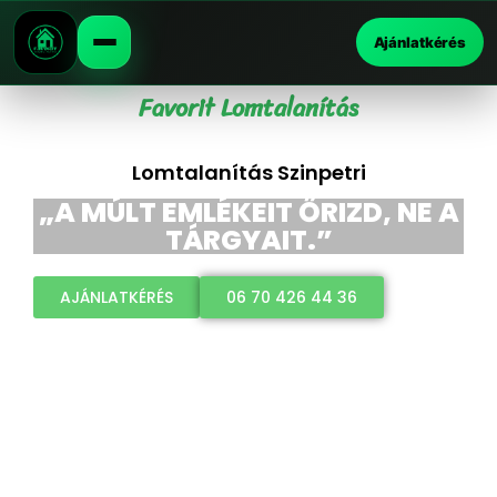
Ajánlatkérés
Favorit Lomtalanítás
Lomtalanítás Szinpetri
„A MÚLT EMLÉKEIT ŐRIZD, NE A
TÁRGYAIT.”
AJÁNLATKÉRÉS
06 70 426 44 36