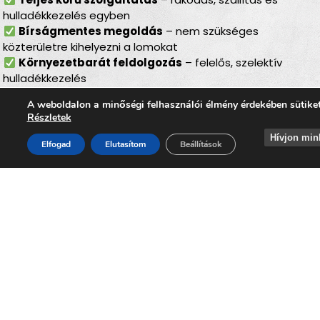
hulladékkezelés egyben
Bírságmentes megoldás
– nem szükséges
közterületre kihelyezni a lomokat
Környezetbarát feldolgozás
– felelős, szelektív
hulladékkezelés
Gyors ügyintézés
– szervezett, gördülékeny
A weboldalon a minőségi felhasználói élmény érdekében sütike
lebonyolítás
Részletek
Akár
költözés, felújítás, öröklés, padlás- vagy
Hívjon min
Elfogad
Elutasítom
Beállítások
pinceürítés, udvartakarítás vagy régi bútorok
lecserélése előtt
áll, a
lomtalanítás Szinpetri
minden
élethelyzetben megbízható, kényelmes és hatékony
megoldást nyújt. A szolgáltatás segítségével Ön gyorsan
megszabadulhat a felhalmozódott lomoktól, miközben
hozzájárul
Szinpetri
tiszta, rendezett és élhető
környezetének megőrzéséhez.