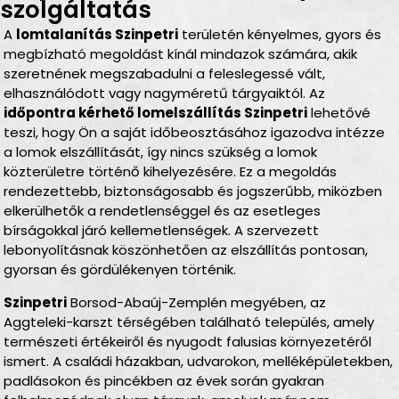
szolgáltatás
A
lomtalanítás Szinpetri
területén kényelmes, gyors és
megbízható megoldást kínál mindazok számára, akik
szeretnének megszabadulni a feleslegessé vált,
elhasználódott vagy nagyméretű tárgyaiktól. Az
időpontra kérhető lomelszállítás Szinpetri
lehetővé
teszi, hogy Ön a saját időbeosztásához igazodva intézze
a lomok elszállítását, így nincs szükség a lomok
közterületre történő kihelyezésére. Ez a megoldás
rendezettebb, biztonságosabb és jogszerűbb, miközben
elkerülhetők a rendetlenséggel és az esetleges
bírságokkal járó kellemetlenségek. A szervezett
lebonyolításnak köszönhetően az elszállítás pontosan,
gyorsan és gördülékenyen történik.
Szinpetri
Borsod-Abaúj-Zemplén megyében, az
Aggteleki-karszt térségében található település, amely
természeti értékeiről és nyugodt falusias környezetéről
ismert. A családi házakban, udvarokon, melléképületekben,
padlásokon és pincékben az évek során gyakran