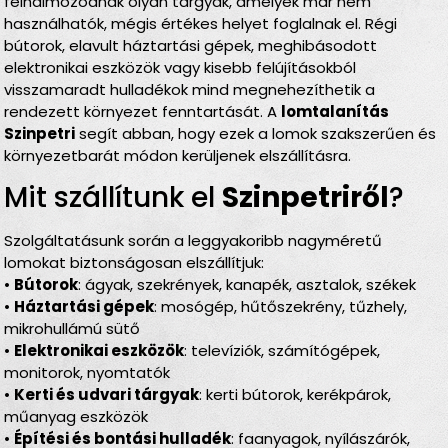
felhalmozódnak olyan tárgyak, amelyek már nem
használhatók, mégis értékes helyet foglalnak el. Régi
bútorok, elavult háztartási gépek, meghibásodott
elektronikai eszközök vagy kisebb felújításokból
visszamaradt hulladékok mind megnehezíthetik a
rendezett környezet fenntartását. A
lomtalanítás
Szinpetri
segít abban, hogy ezek a lomok szakszerűen és
környezetbarát módon kerüljenek elszállításra.
Mit szállítunk el
Szinpetriről
?
Szolgáltatásunk során a leggyakoribb nagyméretű
lomokat biztonságosan elszállítjuk:
•
Bútorok
: ágyak, szekrények, kanapék, asztalok, székek
•
Háztartási gépek
: mosógép, hűtőszekrény, tűzhely,
mikrohullámú sütő
•
Elektronikai eszközök
: televíziók, számítógépek,
monitorok, nyomtatók
•
Kerti és udvari tárgyak
: kerti bútorok, kerékpárok,
műanyag eszközök
•
Építési és bontási hulladék
: faanyagok, nyílászárók,