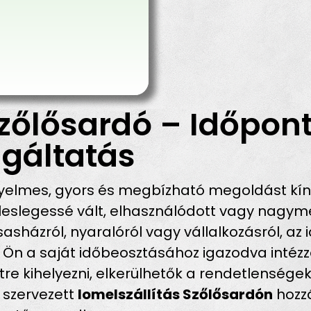
zőlősardó – Időpont
gáltatás
elmes, gyors és megbízható megoldást kín
eslegessé vált, elhasználódott vagy nagymé
rsasházról, nyaralóról vagy vállalkozásról, a
 Ön a saját időbeosztásához igazodva intézz
tre kihelyezni, elkerülhetők a rendetlensége
 szervezett
lomelszállítás Szőlősardón
hozzá