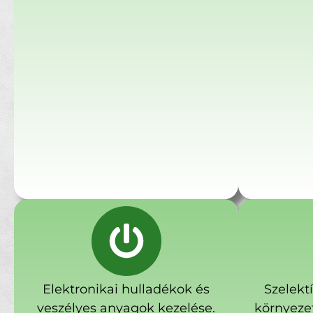
Elektronikai hulladékok és
Szelekt
veszélyes anyagok kezelése.
környeze