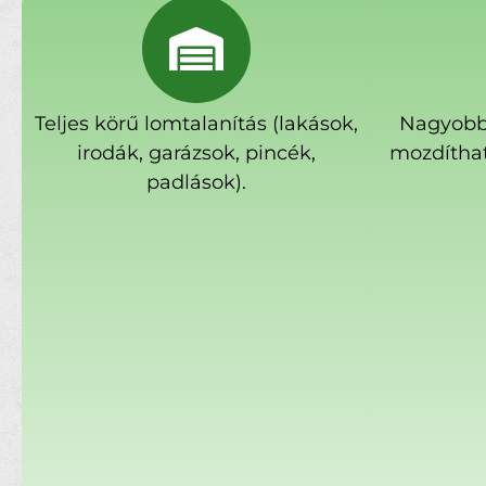
Teljes körű lomtalanítás (lakások,
Nagyobb
irodák, garázsok, pincék,
mozdíthat
padlások).