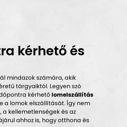
ra kérhető és
ál mindazok számára, akik
retű tárgyaiktól. Legyen szó
z időpontra kérhető
lomelszállítás
e a lomok elszállítását. Így nem
k, a kellemetlenségek és az
járul ahhoz is, hogy otthona és