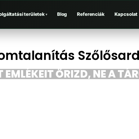
olgáltatási területek
Blog
Referenciák
Kapcsolat
▾
omtalanítás Szőlősar
 EMLÉKEIT ŐRIZD, NE A TÁ