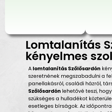
Lomtalanítás S
kényelmes szol
A
lomtalanítás Szőlősardón
kény
szeretnének megszabadulni a fel
panellakásról, családi házról, tá
Szőlősardón
lehetővé teszi, hogy
szükséges a hulladékot közterüle
esetleges bírságok. Az időpontra