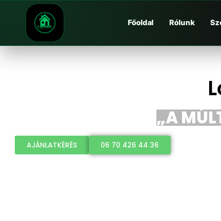
Főoldal
Rólunk
Sz
L
„A MÚLT
AJÁNLATKÉRÉS
06 70 426 44 36