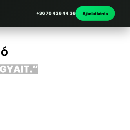
+36 70 426 44 36
Ajánlatkérés
dó
RGYAIT.”