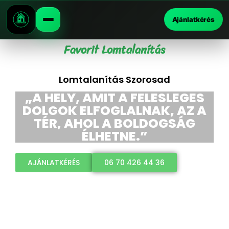
Ajánlatkérés
Favorit Lomtalanítás
Lomtalanítás Szorosad
„A HELY, AMIT A FELESLEGES
DOLGOK ELFOGLALNAK, AZ A
TÉR, AHOL A BOLDOGSÁG
ÉLHETNE.”
AJÁNLATKÉRÉS
06 70 426 44 36