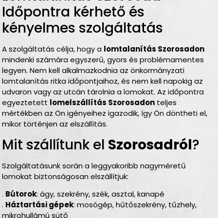
Időpontra kérhető és
kényelmes szolgáltatás
A szolgáltatás célja, hogy a
lomtalanítás Szorosadon
mindenki számára egyszerű, gyors és problémamentes
legyen. Nem kell alkalmazkodnia az önkormányzati
lomtalanítás ritka időpontjaihoz, és nem kell napokig az
udvaron vagy az utcán tárolnia a lomokat. Az időpontra
egyeztetett
lomelszállítás Szorosadon
teljes
mértékben az Ön igényeihez igazodik, így Ön döntheti el,
mikor történjen az elszállítás.
Mit szállítunk el
Szorosadról
?
Szolgáltatásunk során a leggyakoribb nagyméretű
lomokat biztonságosan elszállítjuk:
.
Bútorok
: ágy, szekrény, szék, asztal, kanapé
.
Háztartási gépek
: mosógép, hűtőszekrény, tűzhely,
mikrohullámú sütő