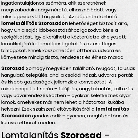
ingatlantulajdonos számára, akik szeretnének
megszabadulni nagyméretű, elhasználódott vagy
feleslegessé vált tárgyaiktól. Az időpontra kérhető
lomelszállítás Szorosadon
lehetőséget biztosít arra,
hogy Ön a saját időbeosztásához igazodva kérje a
szolgáltatást, így elkerülheti a közterületre kihelyezett
lomokkal járó kellemetlenségeket és az esetleges
bírságokat. Ennek köszönhetően otthona, udvara és
környezete mindig tiszta, rendezett és élhető marad.
Szorosad
Somogy megyében található, nyugodt, falusias
hangulatú település, ahol a családi házak, udvaros porták
és kisebb gazdaságok jellemzik a környezetet. A
mindennapi élet során – felújítás, nagytakarítás, költözés
vagy udvarrendezés közben – gyakran keletkeznek olyan
lomok, amelyeket már nem lehet a háztartási kukába
helyezni. Ezek szakszerű eltávolításáról a
lomtalanítás
Szorosadon
gondoskodik – gyorsan, megbízhatóan és
környezetbarát módon.
Lomtalanítás
Szorosad
–