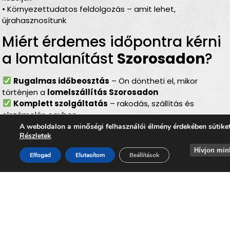
• Környezettudatos feldolgozás – amit lehet,
újrahasznosítunk
Miért érdemes időpontra kérni
a lomtalanítást
Szorosadon
?
Rugalmas időbeosztás
– Ön döntheti el, mikor
történjen a
lomelszállítás Szorosadon
Komplett szolgáltatás
– rakodás, szállítás és
elszámolás egyben
Bírságmentes megoldás
– nem kell közterületre
A weboldalon a minőségi felhasználói élmény érdekében sütike
Részletek
kihelyezni a lomokat
Környezetbarát feldolgozás
– felelős, szelektív
Hívjon min
Elfogad
Elutasítom
Beállítások
hulladékkezelés
Gyors és szakszerű
– minden gördülékenyen,
biztonságosan történik
Lomtalanítás
Szorosad
–
ideális választás minden