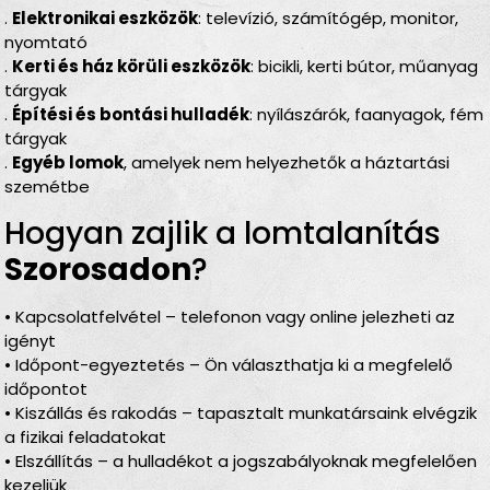
.
Elektronikai eszközök
: televízió, számítógép, monitor,
nyomtató
.
Kerti és ház körüli eszközök
: bicikli, kerti bútor, műanyag
tárgyak
.
Építési és bontási hulladék
: nyílászárók, faanyagok, fém
tárgyak
.
Egyéb lomok
, amelyek nem helyezhetők a háztartási
szemétbe
Hogyan zajlik a lomtalanítás
Szorosadon
?
• Kapcsolatfelvétel – telefonon vagy online jelezheti az
igényt
• Időpont-egyeztetés – Ön választhatja ki a megfelelő
időpontot
• Kiszállás és rakodás – tapasztalt munkatársaink elvégzik
a fizikai feladatokat
• Elszállítás – a hulladékot a jogszabályoknak megfelelően
kezeljük