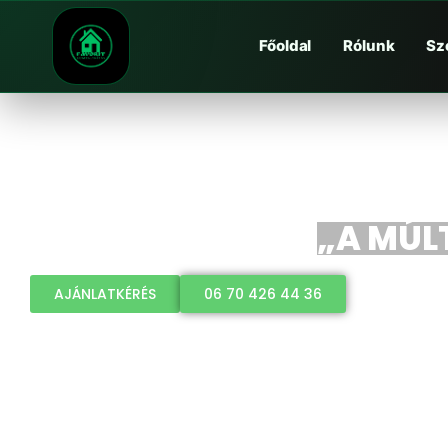
Főoldal
Rólunk
Sz
„A MÚLT
AJÁNLATKÉRÉS
06 70 426 44 36