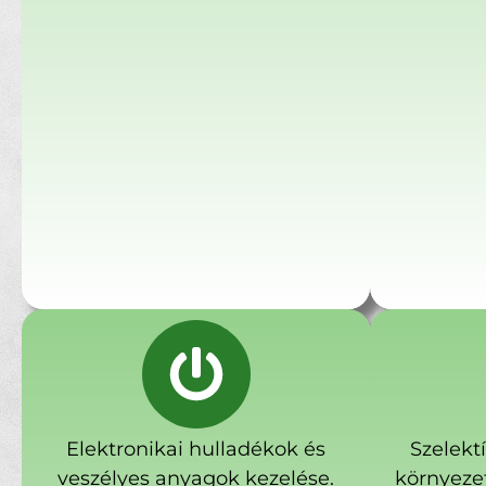
Elektronikai hulladékok és
Szelekt
veszélyes anyagok kezelése.
környeze