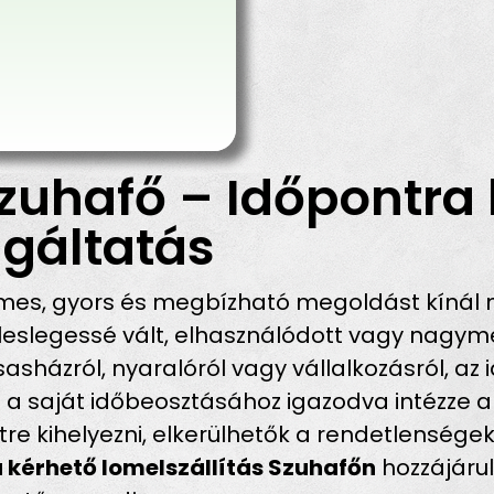
zuhafő – Időpontra 
gáltatás
es, gyors és megbízható megoldást kínál 
eslegessé vált, elhasználódott vagy nagymé
rsasházról, nyaralóról vagy vállalkozásról, a
 a saját időbeosztásához igazodva intézze a
tre kihelyezni, elkerülhetők a rendetlensége
 kérhető lomelszállítás Szuhafőn
hozzájárul