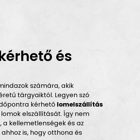
kérhető és
mindazok számára, akik
retű tárgyaiktól. Legyen szó
z időpontra kérhető
lomelszállítás
 lomok elszállítását. Így nem
k, a kellemetlenségek és az
 ahhoz is, hogy otthona és