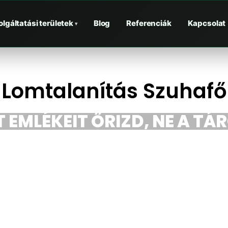
olgáltatási területek
Blog
Referenciák
Kapcsolat
▾
Lomtalanítás Szuhafő
 EMLÉKEIT ŐRIZD, NE A TÁ