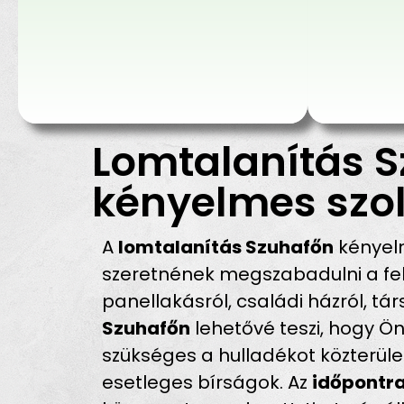
Lomtalanítás S
kényelmes szol
A
lomtalanítás Szuhafőn
kényelm
szeretnének megszabadulni a fel
panellakásról, családi házról, tá
Szuhafőn
lehetővé teszi, hogy Ön
szükséges a hulladékot közterüle
esetleges bírságok. Az
időpontra