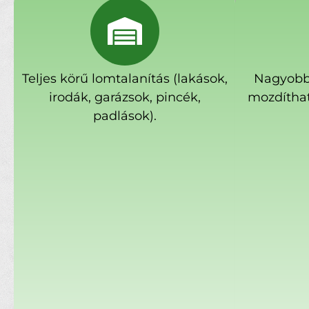
Teljes körű lomtalanítás (lakások,
Nagyobb
irodák, garázsok, pincék,
mozdíthat
padlások).