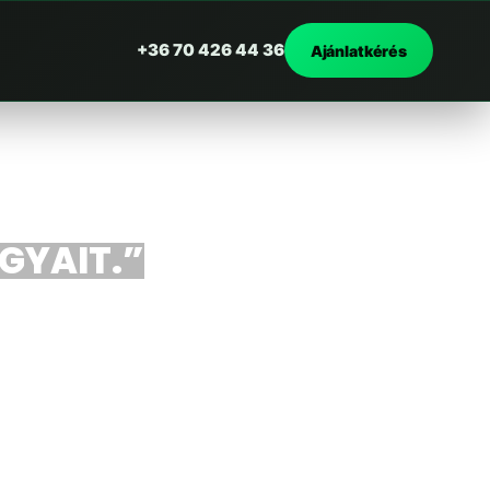
+36 70 426 44 36
Ajánlatkérés
RGYAIT.”