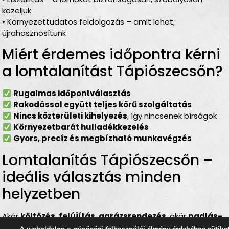
kezeljük
• Környezettudatos feldolgozás – amit lehet,
újrahasznosítunk
Miért érdemes időpontra kérni
a lomtalanítást Tápiószecsőn?
Rugalmas időpontválasztás
Rakodással együtt teljes körű szolgáltatás
Nincs közterületi kihelyezés
, így nincsenek bírságok
Környezetbarát hulladékkezelés
Gyors, precíz és megbízható munkavégzés
Lomtalanítás Tápiószecsőn –
ideális választás minden
helyzetben
Akár
költözés
,
felújítás
,
garázsrendezés
, akár
padlás-
vagy pinceürítés
miatt halmozódtak fel a felesleges