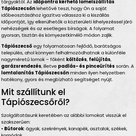
tárgyaktól. Az
időpontra kérhető lomelszállítás
Tápiószecsőn
lehetővé teszi, hogy Ön a saját
időbeosztásához igazítva válassza ki a kiszállás
időpontját, így elkerülhetők a közterületi kihelyezéssel járó
nehézségek és az esetleges bírságok. A folyamat
gyorsan, tisztán és környezetkímélő módon zajlik.
Tápiószecső
egy folyamatosan fejlődő, barátságos
település, ahol könnyen felhalmozódhatnak a különféle
nagyméretű lomok – főként
költözés
,
felújítás
,
garázsrendezés
, illetve
padlás- és pinceürítés
során. A
lomtalanítás Tápiószecsőn
minden ilyen helyzetben
hatékony, gyors és megbízható segítséget nyújt.
Mit szállítunk el
Tápiószecsőről?
Szolgáltatásunk keretében az alábbi lomokat visszük el
szakszerűen:
•
Bútorok
: ágyak, szekrények, kanapék, asztalok, székek,
komódok