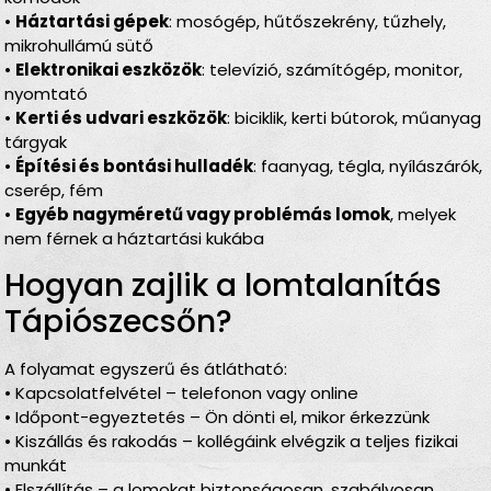
•
Háztartási gépek
: mosógép, hűtőszekrény, tűzhely,
mikrohullámú sütő
•
Elektronikai eszközök
: televízió, számítógép, monitor,
nyomtató
•
Kerti és udvari eszközök
: biciklik, kerti bútorok, műanyag
tárgyak
•
Építési és bontási hulladék
: faanyag, tégla, nyílászárók,
cserép, fém
•
Egyéb nagyméretű vagy problémás lomok
, melyek
nem férnek a háztartási kukába
Hogyan zajlik a lomtalanítás
Tápiószecsőn?
A folyamat egyszerű és átlátható:
• Kapcsolatfelvétel – telefonon vagy online
• Időpont-egyeztetés – Ön dönti el, mikor érkezzünk
• Kiszállás és rakodás – kollégáink elvégzik a teljes fizikai
munkát
• Elszállítás – a lomokat biztonságosan, szabályosan