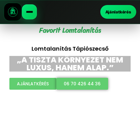
Ajánlatkérés
Favorit Lomtalanítás
Lomtalanítás Tápiószecső
„A TISZTA KÖRNYEZET NEM
LUXUS, HANEM ALAP.”
AJÁNLATKÉRÉS
06 70 426 44 36