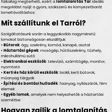
fizikailag megterhelő, ezért a
lomtalanítás Tar
ideális
megoldást nyújt a gyors, szakszerű és környezetbarát
lomeltávolításhoz.
Mit szállítunk el Tarról?
Szolgáltatásunk során a leggyakoribb nagyméretű
lomokat biztonságosan elszállítjuk:
•
Bútorok
: ágy, szekrény, komód, kanapé, asztal
•
Háztartási gépek
: mosógép, hűtőszekrény, tűzhely,
mikrohullámú sütő
•
Elektronikai eszközök
: televízió, számítógép, monitor,
nyomtató
•
Kerti és ház körüli eszközök
: bicikli, kerti bútorok,
műanyag tárgyak
•
Építési és bontási hulladék
: faanyag, nyílászárók, fém
elemek
•
Egyéb lomok
, amelyek nem helyezhetők a háztartási
szemétbe
Hogyan zajlik a lomtalanítás