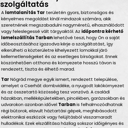
szolgáltatás
A
lomtalanítás Tar
területén gyors, biztonságos és
kényelmes megoldást kínál mindazok számára, akik
szeretnének megszabadulni nagyméretű, elhasználódott
vagy feleslegessé vált tárgyaiktól. Az
időpontra kérhető
lomelszállítás Tarban
lehetővé teszi, hogy Ön a saját
időbeosztásához igazodva kérje a szolgáltatást, így
elkerülheti a közterületre kihelyezett lomokkal járó
kellemetlenségeket és az esetleges bírságokat. Ennek
köszönhetően otthona és környezete hosszú távon is
rendezett, tiszta és élhető marad.
Tar
Nógrád megye egyik ismert, rendezett települése,
amelyet a Cserhát dombvidéke, a nyugodt lakókörnyezet
és az összetartó közösség tesz vonzóvá. A családi
házakban, melléképületekben, pincékben, garázsokban és
udvarokon azonban idővel
Tarban
is felhalmozódhatnak
régi bútorok, elavult háztartási gépek, meghibásodott
elektronikai eszközök vagy felújításból visszamaradt
hulladékok. Ezek elszállítása házilag sokszor időigényes és