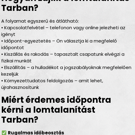
Tarban?
A folyamat egyszerű és átlátható:
• Kapcsolatfelvétel – telefonon vagy online jelezheti az
igényt
• Időpont-egyeztetés – Ön választja ki a megfelelő
időpontot
• Kiszállás és rakodás – tapasztalt csapatunk elvégzi a
fizikai munkát
• Elszállítás – a hulladékot a jogszabályoknak megfelelően
kezeljük
• Környezettudatos feldolgozás – amit lehet,
újrahasznosítunk
Miért érdemes időpontra
kérni a lomtalanítást
Tarban?
Rugalmas időbeosztás