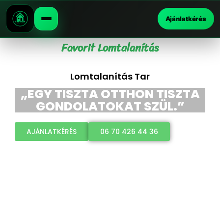
Ajánlatkérés
Favorit Lomtalanítás
Lomtalanítás Tar
„EGY TISZTA OTTHON TISZTA
GONDOLATOKAT SZÜL.”
AJÁNLATKÉRÉS
06 70 426 44 36