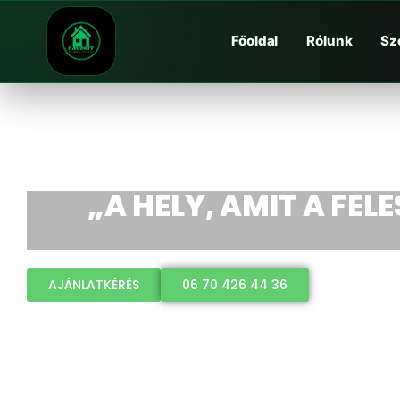
Főoldal
Rólunk
Sz
„A HELY, AMIT A FEL
AJÁNLATKÉRÉS
06 70 426 44 36