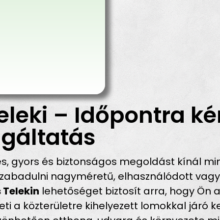
eleki – Időpontra ké
gáltatás
, gyors és biztonságos megoldást kínál min
abadulni nagyméretű, elhasználódott vagy fe
 Telekin
lehetőséget biztosít arra, hogy Ön 
lheti a közterületre kihelyezett lomokkal járó