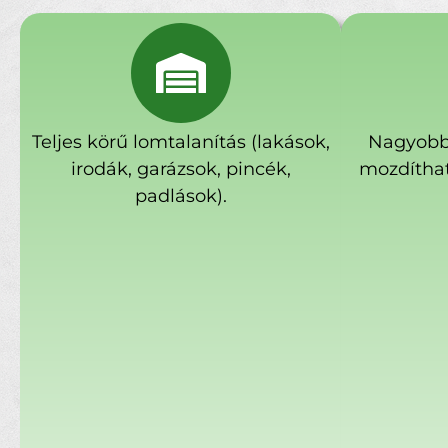
Teljes körű lomtalanítás (lakások,
Nagyobb
irodák, garázsok, pincék,
mozdíthat
padlások).