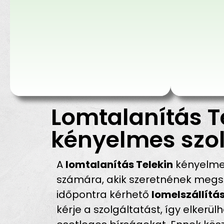
Lomtalanítás T
kényelmes szol
A
lomtalanítás Telekin
kényelmes
számára, akik szeretnének megsz
időpontra kérhető
lomelszállítás
kérje a szolgáltatást, így elkerü