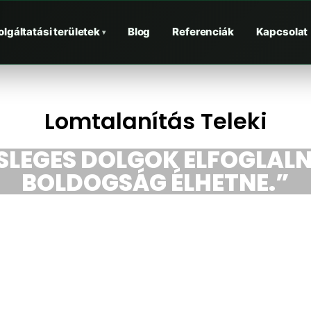
olgáltatási területek
Blog
Referenciák
Kapcsolat
▾
Lomtalanítás Teleki
ESLEGES DOLGOK ELFOGLALN
BOLDOGSÁG ÉLHETNE.”