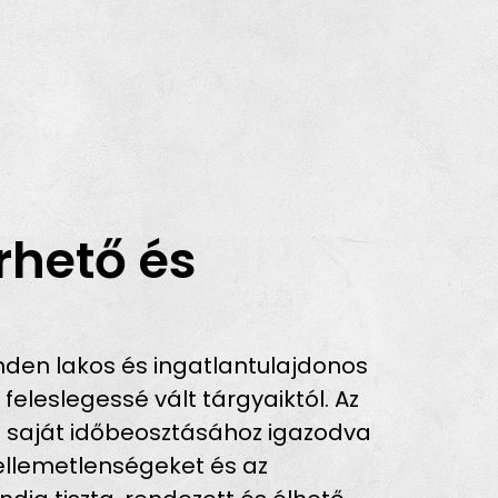
rhető és
den lakos és ingatlantulajdonos
leslegessé vált tárgyaiktól. Az
a saját időbeosztásához igazodva
 kellemetlenségeket és az