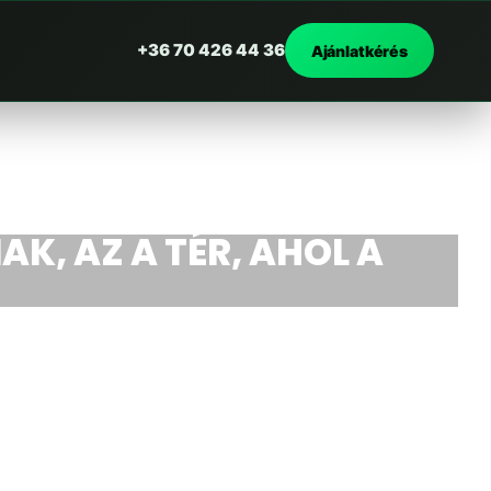
+36 70 426 44 36
Ajánlatkérés
AK, AZ A TÉR, AHOL A