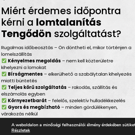
Miért érdemes időpontra
kérni a
lomtalanítás
Tengődön
szolgáltatást?
Rugalmas időbeosztás – Ön döntheti el, mikor történjen a
lomelszállítás
Kényelmes megoldás
– nem kell közterületre
kihelyezni a lomokat
Bírságmentes
– elkerülhető a szabálytalan kihelyezés
miatti büntetés
Teljes körű szolgáltatás
– rakodás, szállítás és
elszámolás egyben
Környezetbarát
– felelős, szelektív hulladékkezelés
Gyors és megbízható
– minden gördülékenyen,
várakozás nélkül
Lomtalanítás Tengőd
–
A weboldalon a minőségi felhasználói élmény érdekében sütike
Részletek