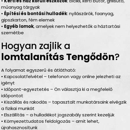
•
Kerti és ház körüli eszközök
: bicikli, kerti bútor, grillsütő,
műanyag tárgyak
•
Építési és bontási hulladék
: nyílászárók, faanyag,
gipszkarton, fém elemek
•
Egyéb lomok
, amelyek nem helyezhetők a háztartási
szemétbe
Hogyan zajlik a
lomtalanítás Tengődön
?
A folyamat egyszerű és átlátható:
• Kapcsolatfelvétel – telefonon vagy online jelezheti az
igényt
• Időpont-egyeztetés – Ön választja ki a megfelelő
időpontot
• Kiszállás és rakodás – tapasztalt munkatársaink elvégzik
a fizikai munkát
• Elszállítás – a hulladékot jogszabály szerint kezeljük
• Környezettudatos feldolgozás – amit lehet,
újrahasznosítunk