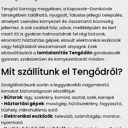
Tengőd Somogy megyében, a Kaposvár–Dombóvár
térségében található, nyugodt, falusias jellegű település,
amelyet csendes környezet és összetartó közösség
jellemez. A sok családi ház, udvar, melléképület és kert
miatt itt is gyakran halmozódnak fel régi bútorok,
elromlott háztartási gépek, elavult elektronikai eszközök
vagy felújításból visszamaradt anyagok. Ezek
eltávolításáról a
lomtalanítás Tengődön
gondoskodik
gyorsan, szakszerűen és környezetbarát módon.
Mit szállítunk el Tengődről?
Szolgáltatásunk során a leggyakoribb nagyméretű
lomokat biztonságosan elszállítjuk:
•
Bútorok
: ágy, szekrény, komód, asztal, szék, kanapé
•
Háztartási gépek
: mosógép, hűtőszekrény, fagyasztó,
tűzhely, mikrohullámú sütő
•
Elektronikai eszközök
: televízió, számítógép, monitor,
nyomtató