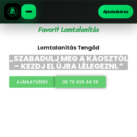
Ajánlatkérés
Favorit Lomtalanítás
Lomtalanítás Tengőd
„SZABADULJ MEG A KÁOSZTÓL
– KEZDJ EL ÚJRA LÉLEGEZNI.”
AJÁNLATKÉRÉS
06 70 426 44 36