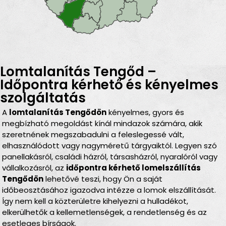
Lomtalanítás Tengőd –
Időpontra kérhető és kényelmes
szolgáltatás
A
lomtalanítás Tengődön
kényelmes, gyors és
megbízható megoldást kínál mindazok számára, akik
szeretnének megszabadulni a feleslegessé vált,
elhasználódott vagy nagyméretű tárgyaiktól. Legyen szó
panellakásról, családi házról, társasházról, nyaralóról vagy
vállalkozásról, az
időpontra kérhető lomelszállítás
Tengődön
lehetővé teszi, hogy Ön a saját
időbeosztásához igazodva intézze a lomok elszállítását.
Így nem kell a közterületre kihelyezni a hulladékot,
elkerülhetők a kellemetlenségek, a rendetlenség és az
esetleges bírságok.