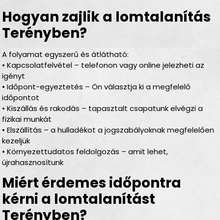
Hogyan zajlik a lomtalanítás
Terényben?
A folyamat egyszerű és átlátható:
• Kapcsolatfelvétel – telefonon vagy online jelezheti az
igényt
• Időpont-egyeztetés – Ön választja ki a megfelelő
időpontot
• Kiszállás és rakodás – tapasztalt csapatunk elvégzi a
fizikai munkát
• Elszállítás – a hulladékot a jogszabályoknak megfelelően
kezeljük
• Környezettudatos feldolgozás – amit lehet,
újrahasznosítunk
Miért érdemes időpontra
kérni a lomtalanítást
Terényben?