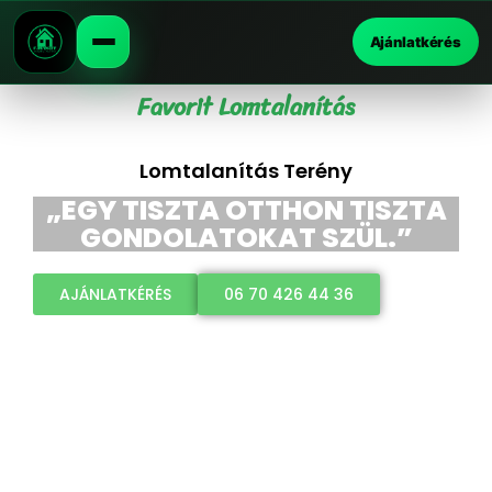
Ajánlatkérés
Favorit Lomtalanítás
Lomtalanítás Terény
„EGY TISZTA OTTHON TISZTA
GONDOLATOKAT SZÜL.”
AJÁNLATKÉRÉS
06 70 426 44 36