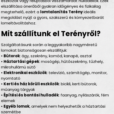
eszközök vagy felújításból visszamaradt hulladékok. Ezek
elszállítása önerőből gyakran időigényes és fizikailag
megterhelő, ezért a
lomtalanítás Terény
ideális
megoldást nyújt a gyors, szakszerű és környezetbarát
lomeltávolításhoz.
Mit szállítunk el Terényről?
Szolgáltatásunk során a leggyakoribb nagyméretű
lomokat biztonságosan elszállítjuk:
•
Bútorok
: ágy, szekrény, komód, kanapé, asztal
•
Háztartási gépek
: mosógép, hűtőszekrény, tűzhely,
mikrohullámú sütő
•
Elektronikai eszközök
: televízió, számítógép, monitor,
nyomtató
•
Kerti és ház körüli eszközök
: bicikli, kerti bútorok,
műanyag tárgyak
•
Építési és bontási hulladék
: faanyag, nyílászárók, fém
elemek
•
Egyéb lomok
, amelyek nem helyezhetők a háztartási
szemétbe