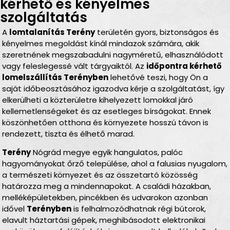
kérhető és kényelmes
szolgáltatás
A
lomtalanítás Terény
területén gyors, biztonságos és
kényelmes megoldást kínál mindazok számára, akik
szeretnének megszabadulni nagyméretű, elhasználódott
vagy feleslegessé vált tárgyaiktól. Az
időpontra kérhető
lomelszállítás Terényben
lehetővé teszi, hogy Ön a
saját időbeosztásához igazodva kérje a szolgáltatást, így
elkerülheti a közterületre kihelyezett lomokkal járó
kellemetlenségeket és az esetleges bírságokat. Ennek
köszönhetően otthona és környezete hosszú távon is
rendezett, tiszta és élhető marad.
Terény
Nógrád megye egyik hangulatos, palóc
hagyományokat őrző települése, ahol a falusias nyugalom,
a természeti környezet és az összetartó közösség
határozza meg a mindennapokat. A családi házakban,
melléképületekben, pincékben és udvarokon azonban
idővel
Terényben
is felhalmozódhatnak régi bútorok,
elavult háztartási gépek, meghibásodott elektronikai