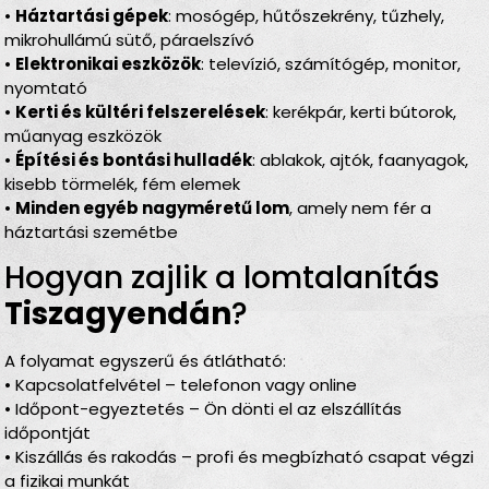
•
Háztartási gépek
: mosógép, hűtőszekrény, tűzhely,
mikrohullámú sütő, páraelszívó
•
Elektronikai eszközök
: televízió, számítógép, monitor,
nyomtató
•
Kerti és kültéri felszerelések
: kerékpár, kerti bútorok,
műanyag eszközök
•
Építési és bontási hulladék
: ablakok, ajtók, faanyagok,
kisebb törmelék, fém elemek
•
Minden egyéb nagyméretű lom
, amely nem fér a
háztartási szemétbe
Hogyan zajlik a lomtalanítás
Tiszagyendán
?
A folyamat egyszerű és átlátható:
• Kapcsolatfelvétel – telefonon vagy online
• Időpont-egyeztetés – Ön dönti el az elszállítás
időpontját
• Kiszállás és rakodás – profi és megbízható csapat végzi
a fizikai munkát