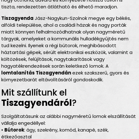
tiszta, rendezetten átlátható és élhető maradjon.
Tiszagyenda
Jász-Nagykun-Szolnok megye egy békés,
alföldi települése, ahol a családi házak és nagy porták
miatt könnyen felhalmozódhatnak olyan nagyméretű
tárgyak, amelyeket a kommunális hulladékgyűjtés nem
tud kezelni. Ilyenek a régi bútorok, meghibásodott
háztartási gépek, sérült elektronikai eszközök, valamint a
költözések, felújítások, nagytakarítások vagy
hagyatékrendezések során keletkező lomok. A
lomtalanítás Tiszagyendán
ezek szakszerű, gyors és
környezetbarát eltávolításáról gondoskodik.
Mit szállítunk el
Tiszagyendáról
?
Szolgáltatásunk az alábbi nagyméretű lomok elszállítását
vállalja engedéllyel:
•
Bútorok
: ágy, szekrény, komód, kanapé, szék,
étkezőasztal