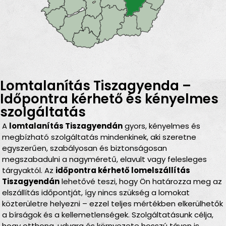
Lomtalanítás Tiszagyenda –
Időpontra kérhető és kényelmes
szolgáltatás
A
lomtalanítás Tiszagyendán
gyors, kényelmes és
megbízható szolgáltatás mindenkinek, aki szeretne
egyszerűen, szabályosan és biztonságosan
megszabadulni a nagyméretű, elavult vagy felesleges
tárgyaktól. Az
időpontra kérhető lomelszállítás
Tiszagyendán
lehetővé teszi, hogy Ön határozza meg az
elszállítás időpontját, így nincs szükség a lomokat
közterületre helyezni – ezzel teljes mértékben elkerülhetők
a bírságok és a kellemetlenségek. Szolgáltatásunk célja,
hogy otthona, udvara és környezete hosszú távon is