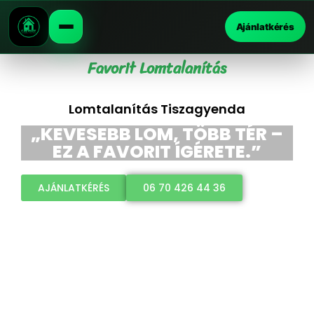
Ajánlatkérés
Favorit Lomtalanítás
Lomtalanítás Tiszagyenda
„KEVESEBB LOM, TÖBB TÉR –
EZ A FAVORIT ÍGÉRETE.”
AJÁNLATKÉRÉS
06 70 426 44 36