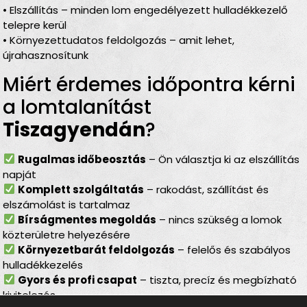
• Elszállítás – minden lom engedélyezett hulladékkezelő
telepre kerül
• Környezettudatos feldolgozás – amit lehet,
újrahasznosítunk
Miért érdemes időpontra kérni
a lomtalanítást
Tiszagyendán
?
Rugalmas időbeosztás
– Ön választja ki az elszállítás
napját
Komplett szolgáltatás
– rakodást, szállítást és
elszámolást is tartalmaz
Bírságmentes megoldás
– nincs szükség a lomok
közterületre helyezésére
Környezetbarát feldolgozás
– felelős és szabályos
hulladékkezelés
Gyors és profi csapat
– tiszta, precíz és megbízható
kivitelezés