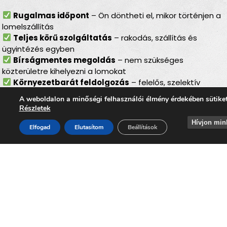
Rugalmas időpont
– Ön döntheti el, mikor történjen a
lomelszállítás
Teljes körű szolgáltatás
– rakodás, szállítás és
ügyintézés egyben
Bírságmentes megoldás
– nem szükséges
közterületre kihelyezni a lomokat
Környezetbarát feldolgozás
– felelős, szelektív
hulladékkezelés
A weboldalon a minőségi felhasználói élmény érdekében sütike
Gyors ügyintézés
– minden gördülékenyen,
Részletek
biztonságosan zajlik
Hívjon min
Elfogad
Elutasítom
Beállítások
Lomtalanítás
Tiszatardoson – ideális
választás minden
helyzetben
Akár
költözés, felújítás, öröklés, padlás- vagy