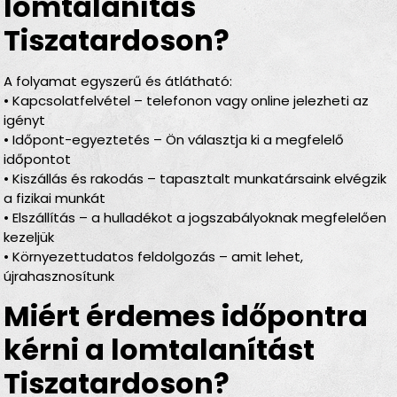
lomtalanítás
Tiszatardoson?
A folyamat egyszerű és átlátható:
• Kapcsolatfelvétel – telefonon vagy online jelezheti az
igényt
• Időpont-egyeztetés – Ön választja ki a megfelelő
időpontot
• Kiszállás és rakodás – tapasztalt munkatársaink elvégzik
a fizikai munkát
• Elszállítás – a hulladékot a jogszabályoknak megfelelően
kezeljük
• Környezettudatos feldolgozás – amit lehet,
újrahasznosítunk
Miért érdemes időpontra
kérni a lomtalanítást
Tiszatardoson?