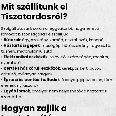
Mit szállítunk el
Tiszatardosról?
Szolgáltatásunk során a leggyakoribb nagyméretű
lomokat biztonságosan elszállítjuk:
•
Bútorok
: ágy, szekrény, komód, asztal, szék, kanapé
•
Háztartási gépek
: mosógép, hűtőszekrény, fagyasztó,
tűzhely, mikrohullámú sütő
•
Elektronikai eszközök
: televízió, számítógép, monitor,
nyomtató
•
Kerti és ház körüli eszközök
: kerékpár, kerti bútor,
grillsütő, műanyag tárgyak
•
Építési és bontási hulladék
: faanyag, gipszkarton, fém
elemek, nyílászárók
•
Egyéb lomok
, amelyek nem helyezhetők a háztartási
szemétbe
Hogyan zajlik a