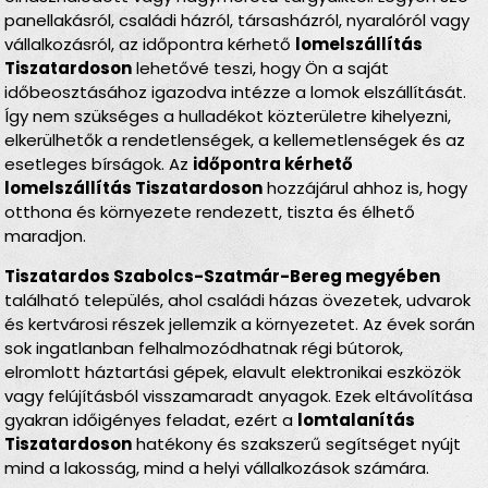
panellakásról, családi házról, társasházról, nyaralóról vagy
vállalkozásról, az időpontra kérhető
lomelszállítás
Tiszatardoson
lehetővé teszi, hogy Ön a saját
időbeosztásához igazodva intézze a lomok elszállítását.
Így nem szükséges a hulladékot közterületre kihelyezni,
elkerülhetők a rendetlenségek, a kellemetlenségek és az
esetleges bírságok. Az
időpontra kérhető
lomelszállítás Tiszatardoson
hozzájárul ahhoz is, hogy
otthona és környezete rendezett, tiszta és élhető
maradjon.
Tiszatardos Szabolcs-Szatmár-Bereg megyében
található település, ahol családi házas övezetek, udvarok
és kertvárosi részek jellemzik a környezetet. Az évek során
sok ingatlanban felhalmozódhatnak régi bútorok,
elromlott háztartási gépek, elavult elektronikai eszközök
vagy felújításból visszamaradt anyagok. Ezek eltávolítása
gyakran időigényes feladat, ezért a
lomtalanítás
Tiszatardoson
hatékony és szakszerű segítséget nyújt
mind a lakosság, mind a helyi vállalkozások számára.