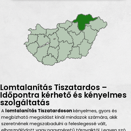
Lomtalanítás Tiszatardos –
Időpontra kérhető és kényelmes
szolgáltatás
A
lomtalanítás Tiszatardoson
kényelmes, gyors és
megbízható megoldást kínál mindazok számára, akik
szeretnének megszabadulni a feleslegessé vált,
elhasználódott vagy nagyméretű tárgyaiktól. Legyen szó