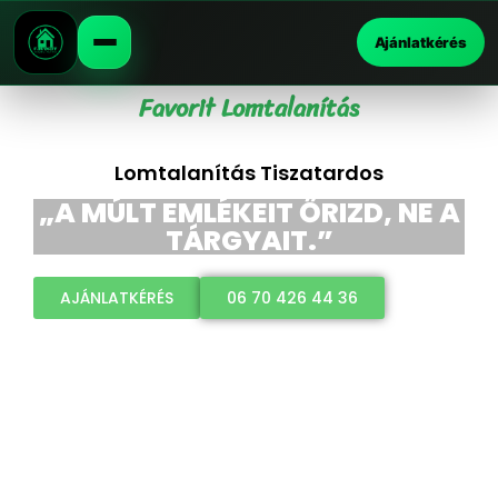
Ajánlatkérés
Favorit Lomtalanítás
Lomtalanítás Tiszatardos
„A MÚLT EMLÉKEIT ŐRIZD, NE A
TÁRGYAIT.”
AJÁNLATKÉRÉS
06 70 426 44 36