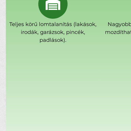
Teljes körű lomtalanítás (lakások,
Nagyobb
irodák, garázsok, pincék,
mozdíthat
padlások).