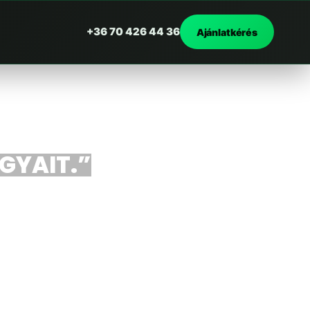
+36 70 426 44 36
Ajánlatkérés
RGYAIT.”