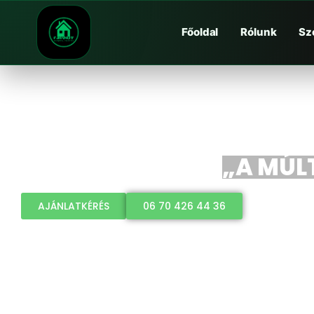
Főoldal
Rólunk
Sz
„A MÚLT
AJÁNLATKÉRÉS
06 70 426 44 36