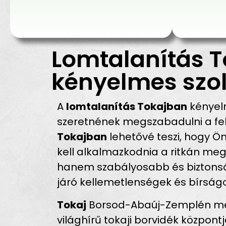
Lomtalanítás T
kényelmes szol
A
lomtalanítás Tokajban
kényelm
szeretnének megszabadulni a fel
Tokajban
lehetővé teszi, hogy Ö
kell alkalmazkodnia a ritkán meg
hanem szabályosabb és biztonság
járó kellemetlenségek és bírság
Tokaj
Borsod-Abaúj-Zemplén megy
világhírű tokaji borvidék központj