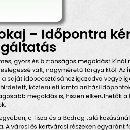
okaj – Időpontra ké
gáltatás
es, gyors és biztonságos megoldást kínál 
eslegessé vált, nagyméretű tárgyaiktól. Az
n a saját időbeosztásához igazodva vegye ig
hirdetett, közterületi lomtalanítási időpon
osabb megoldás is, hiszen elkerülhetők a k
ok.
ében, a Tisza és a Bodrog találkozásánál f
a. A városi és kertvárosi részeken egyaránt f