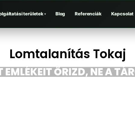
olgáltatási területek
Blog
Referenciák
Kapcsolat
▾
Lomtalanítás Tokaj
 EMLÉKEIT ŐRIZD, NE A TÁ