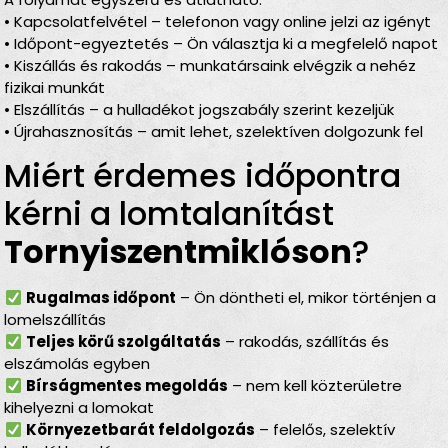
• Kapcsolatfelvétel – telefonon vagy online jelzi az igényt
• Időpont-egyeztetés – Ön választja ki a megfelelő napot
• Kiszállás és rakodás – munkatársaink elvégzik a nehéz
fizikai munkát
• Elszállítás – a hulladékot jogszabály szerint kezeljük
• Újrahasznosítás – amit lehet, szelektíven dolgozunk fel
Miért érdemes időpontra
kérni a lomtalanítást
Tornyiszentmiklóson
?
Rugalmas időpont
– Ön döntheti el, mikor történjen a
lomelszállítás
Teljes körű szolgáltatás
– rakodás, szállítás és
elszámolás egyben
Bírságmentes megoldás
– nem kell közterületre
kihelyezni a lomokat
Környezetbarát feldolgozás
– felelős, szelektív