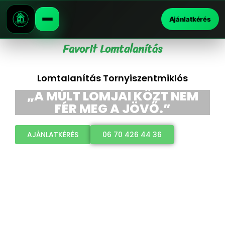
Ajánlatkérés
Favorit Lomtalanítás
Lomtalanítás Tornyiszentmiklós
„A MÚLT LOMJAI KÖZT NEM
FÉR MEG A JÖVŐ.”
AJÁNLATKÉRÉS
06 70 426 44 36