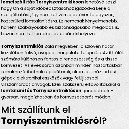
lomelszállítás Tornyiszentmiklóson
lehetővé teszi,
hogy Ön a saját időbeosztásához igazodva kérje a
szolgáltatást, így nem kell várnia az évente egyszeri,
közterületi lomtalanításra. Ez nemcsak kényelmesebb,
hanem szabályosabb és biztonságosabb megoldás is,
hiszen nem kell lomokat az utcára kihelyezni.
Tornyiszentmiklós
Zala megyében, a szlovén határ
közelében fekvő, nyugodt hangulatú település. Az itt élők
számára különösen fontos a rendezettség és a tiszta
környezet. Az évek során azonban minden háztartásban
felhalmozódhatnak régi bútorok, elromlott háztartási
gépek, elektronikai eszközök vagy felújításból
visszamaradt anyagok. Ezek szakszerű eltávolításáról a
lomtalanítás Tornyiszentmiklóson
gondoskodik –
gyorsan, megbízhatóan és környezetbarát módon.
Mit szállítunk el
Tornyiszentmiklósról
?