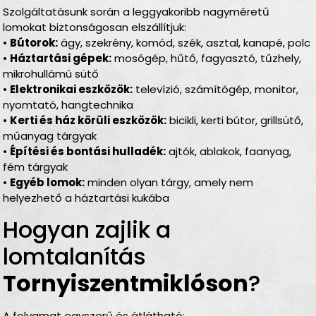
Szolgáltatásunk során a leggyakoribb nagyméretű
lomokat biztonságosan elszállítjuk:
•
Bútorok:
ágy, szekrény, komód, szék, asztal, kanapé, polc
•
Háztartási gépek:
mosógép, hűtő, fagyasztó, tűzhely,
mikrohullámú sütő
•
Elektronikai eszközök:
televízió, számítógép, monitor,
nyomtató, hangtechnika
•
Kerti és ház körüli eszközök:
bicikli, kerti bútor, grillsütő,
műanyag tárgyak
•
Építési és bontási hulladék:
ajtók, ablakok, faanyag,
fém tárgyak
•
Egyéb lomok:
minden olyan tárgy, amely nem
helyezhető a háztartási kukába
Hogyan zajlik a
lomtalanítás
Tornyiszentmiklóson
?
A folyamat egyszerű és átlátható: