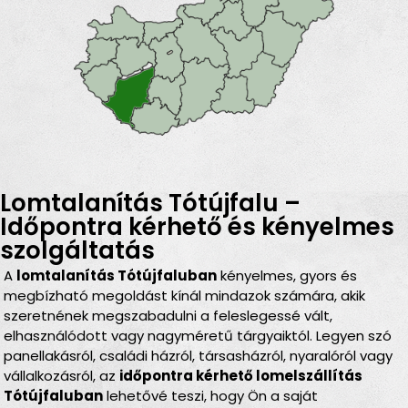
Lomtalanítás Tótújfalu –
Időpontra kérhető és kényelmes
szolgáltatás
A
lomtalanítás Tótújfaluban
kényelmes, gyors és
megbízható megoldást kínál mindazok számára, akik
szeretnének megszabadulni a feleslegessé vált,
elhasználódott vagy nagyméretű tárgyaiktól. Legyen szó
panellakásról, családi házról, társasházról, nyaralóról vagy
vállalkozásról, az
időpontra kérhető lomelszállítás
Tótújfaluban
lehetővé teszi, hogy Ön a saját