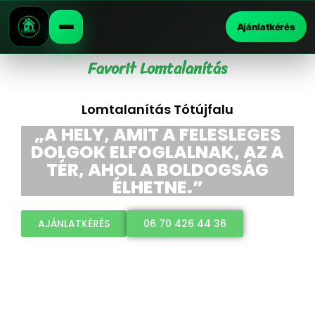
Ajánlatkérés
Favorit Lomtalanítás
Lomtalanítás Tótújfalu
„A HELY, AMIT A FELESLEGES
DOLGOK ELFOGLALNAK, AZ A
TÉR, AHOL A BOLDOGSÁG
ÉLHETNE.”
AJÁNLATKÉRÉS
06 70 426 44 36