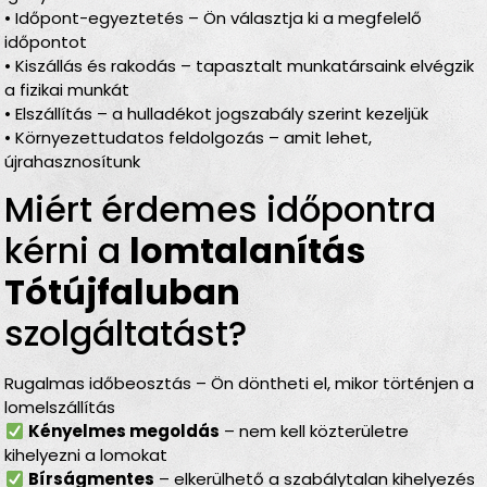
• Időpont-egyeztetés – Ön választja ki a megfelelő
időpontot
• Kiszállás és rakodás – tapasztalt munkatársaink elvégzik
a fizikai munkát
• Elszállítás – a hulladékot jogszabály szerint kezeljük
• Környezettudatos feldolgozás – amit lehet,
újrahasznosítunk
Miért érdemes időpontra
kérni a
lomtalanítás
Tótújfaluban
szolgáltatást?
Rugalmas időbeosztás – Ön döntheti el, mikor történjen a
lomelszállítás
Kényelmes megoldás
– nem kell közterületre
kihelyezni a lomokat
Bírságmentes
– elkerülhető a szabálytalan kihelyezés