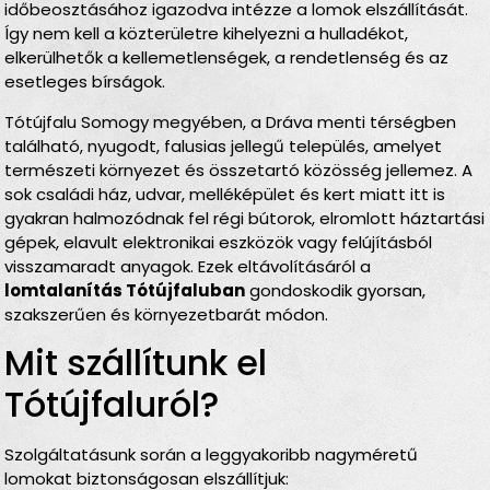
időbeosztásához igazodva intézze a lomok elszállítását.
Így nem kell a közterületre kihelyezni a hulladékot,
elkerülhetők a kellemetlenségek, a rendetlenség és az
esetleges bírságok.
Tótújfalu Somogy megyében, a Dráva menti térségben
található, nyugodt, falusias jellegű település, amelyet
természeti környezet és összetartó közösség jellemez. A
sok családi ház, udvar, melléképület és kert miatt itt is
gyakran halmozódnak fel régi bútorok, elromlott háztartási
gépek, elavult elektronikai eszközök vagy felújításból
visszamaradt anyagok. Ezek eltávolításáról a
lomtalanítás Tótújfaluban
gondoskodik gyorsan,
szakszerűen és környezetbarát módon.
Mit szállítunk el
Tótújfaluról?
Szolgáltatásunk során a leggyakoribb nagyméretű
lomokat biztonságosan elszállítjuk: