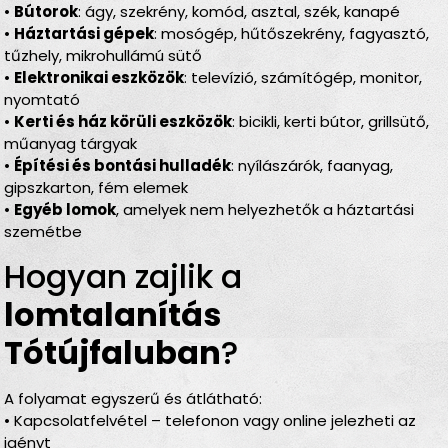
•
Bútorok
: ágy, szekrény, komód, asztal, szék, kanapé
•
Háztartási gépek
: mosógép, hűtőszekrény, fagyasztó,
tűzhely, mikrohullámú sütő
•
Elektronikai eszközök
: televízió, számítógép, monitor,
nyomtató
•
Kerti és ház körüli eszközök
: bicikli, kerti bútor, grillsütő,
műanyag tárgyak
•
Építési és bontási hulladék
: nyílászárók, faanyag,
gipszkarton, fém elemek
•
Egyéb lomok
, amelyek nem helyezhetők a háztartási
szemétbe
Hogyan zajlik a
lomtalanítás
Tótújfaluban
?
A folyamat egyszerű és átlátható:
• Kapcsolatfelvétel – telefonon vagy online jelezheti az
igényt