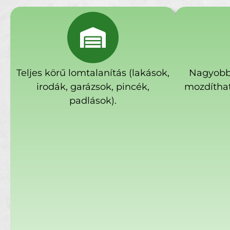
Teljes körű lomtalanítás (lakások,
Nagyobb
irodák, garázsok, pincék,
mozdíthat
padlások).