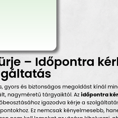
ürje – Időpontra kér
gáltatás
, gyors és biztonságos megoldást kínál min
lt, nagyméretű tárgyaiktól. Az
időpontra kér
időbeosztásához igazodva kérje a szolgáltatá
i időpontokhoz. Ez nemcsak kényelmesebb, h