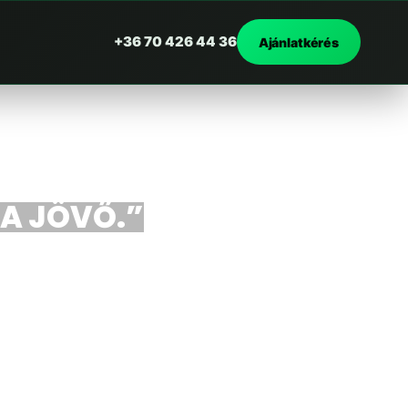
+36 70 426 44 36
Ajánlatkérés
 A JÖVŐ.”