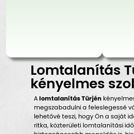
Lomtalanítás T
kényelmes szol
A
lomtalanítás Türjén
kényelmes
megszabadulni a feleslegessé vá
lehetővé teszi, hogy Ön a saját 
ritka, közterületi lomtalanítás