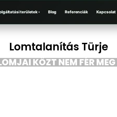
olgáltatási területek
Blog
Referenciák
Kapcsolat
▾
Lomtalanítás Türje
LOMJAI KÖZT NEM FÉR MEG