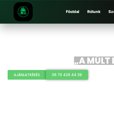
Főoldal
Rólunk
Sz
„A MÚLT 
AJÁNLATKÉRÉS
06 70 426 44 36