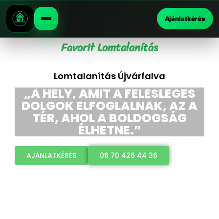
Ajánlatkérés
Favorit Lomtalanítás
Lomtalanítás Újvárfalva
„A HELY, AMIT A FELESLEGES
DOLGOK ELFOGLALNAK, AZ A
TÉR, AHOL A BOLDOGSÁG
ÉLHETNE.”
AJÁNLATKÉRÉS
06 70 426 44 36