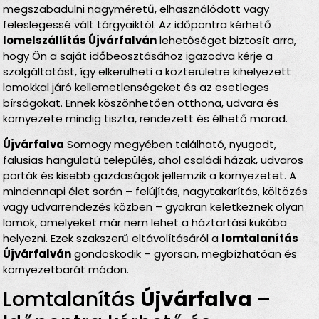
megszabadulni nagyméretű, elhasználódott vagy
feleslegessé vált tárgyaiktól. Az időpontra kérhető
lomelszállítás Újvárfalván
lehetőséget biztosít arra,
hogy Ön a saját időbeosztásához igazodva kérje a
szolgáltatást, így elkerülheti a közterületre kihelyezett
lomokkal járó kellemetlenségeket és az esetleges
bírságokat. Ennek köszönhetően otthona, udvara és
környezete mindig tiszta, rendezett és élhető marad.
Újvárfalva
Somogy megyében található, nyugodt,
falusias hangulatú település, ahol családi házak, udvaros
porták és kisebb gazdaságok jellemzik a környezetet. A
mindennapi élet során – felújítás, nagytakarítás, költözés
vagy udvarrendezés közben – gyakran keletkeznek olyan
lomok, amelyeket már nem lehet a háztartási kukába
helyezni. Ezek szakszerű eltávolításáról a
lomtalanítás
Újvárfalván
gondoskodik – gyorsan, megbízhatóan és
környezetbarát módon.
Lomtalanítás
Újvárfalva
–