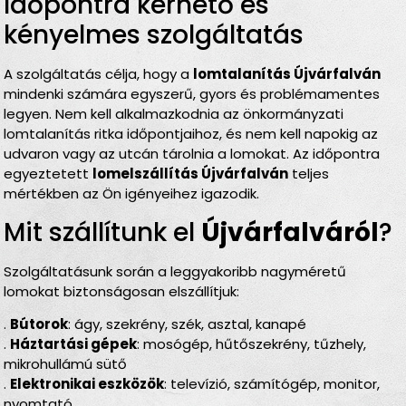
Időpontra kérhető és
kényelmes szolgáltatás
A szolgáltatás célja, hogy a
lomtalanítás Újvárfalván
mindenki számára egyszerű, gyors és problémamentes
legyen. Nem kell alkalmazkodnia az önkormányzati
lomtalanítás ritka időpontjaihoz, és nem kell napokig az
udvaron vagy az utcán tárolnia a lomokat. Az időpontra
egyeztetett
lomelszállítás Újvárfalván
teljes
mértékben az Ön igényeihez igazodik.
Mit szállítunk el
Újvárfalváról
?
Szolgáltatásunk során a leggyakoribb nagyméretű
lomokat biztonságosan elszállítjuk:
.
Bútorok
: ágy, szekrény, szék, asztal, kanapé
.
Háztartási gépek
: mosógép, hűtőszekrény, tűzhely,
mikrohullámú sütő
.
Elektronikai eszközök
: televízió, számítógép, monitor,
nyomtató