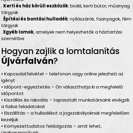
.
Kerti és ház körüli eszközök
: bicikli, kerti bútor, műanyag
tárgyak
.
Építési és bontási hulladék
: nyílászárók, faanyagok, fém
tárgyak
.
Egyéb lomok
, amelyek nem helyezhetők a háztartási
szemétbe
Hogyan zajlik a lomtalanítás
Újvárfalván
?
• Kapcsolatfelvétel – telefonon vagy online jelezheti az
igényt
• Időpont-egyeztetés – Ön választhatja ki a megfelelő
időpontot
• Kiszállás és rakodás – tapasztalt munkatársaink elvégzik
a fizikai feladatokat
• Elszállítás – a hulladékot a jogszabályoknak megfelelően
kezeljük
• Környezettudatos feldolgozás – amit lehet,
újrahasznosítunk