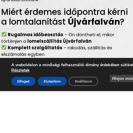
Miért érdemes időpontra kérni
a lomtalanítást
Újvárfalván
?
Rugalmas időbeosztás
– Ön döntheti el, mikor
történjen a
lomelszállítás Újvárfalván
Komplett szolgáltatás
– rakodás, szállítás és
elszámolás egyben
Bírságmentes megoldás
– nem kell közterületre
A weboldalon a minőségi felhasználói élmény érdekében sütike
kihelyezni a lomokat
Részletek
Környezetbarát feldolgozás
– felelős, szelektív
Hívjon min
hulladékkezelés
Elfogad
Elutasítom
Beállítások
Gyors és szakszerű
– minden gördülékenyen,
biztonságosan történik
Lomtalanítás
Újvárfalva
–
ideális választás minden
helyzetben