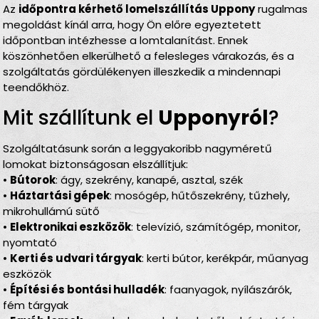
Az
időpontra kérhető lomelszállítás Uppony
rugalmas
megoldást kínál arra, hogy Ön előre egyeztetett
időpontban intézhesse a lomtalanítást. Ennek
köszönhetően elkerülhető a felesleges várakozás, és a
szolgáltatás gördülékenyen illeszkedik a mindennapi
teendőkhöz.
Mit szállítunk el
Upponyról
?
Szolgáltatásunk során a leggyakoribb nagyméretű
lomokat biztonságosan elszállítjuk:
•
Bútorok
: ágy, szekrény, kanapé, asztal, szék
•
Háztartási gépek
: mosógép, hűtőszekrény, tűzhely,
mikrohullámú sütő
•
Elektronikai eszközök
: televízió, számítógép, monitor,
nyomtató
•
Kerti és udvari tárgyak
: kerti bútor, kerékpár, műanyag
eszközök
•
Építési és bontási hulladék
: faanyagok, nyílászárók,
fém tárgyak