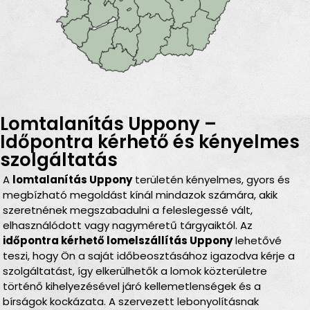
Lomtalanítás Uppony –
Időpontra kérhető és kényelmes
szolgáltatás
A
lomtalanítás Uppony
területén kényelmes, gyors és
megbízható megoldást kínál mindazok számára, akik
szeretnének megszabadulni a feleslegessé vált,
elhasználódott vagy nagyméretű tárgyaiktól. Az
időpontra kérhető lomelszállítás Uppony
lehetővé
teszi, hogy Ön a saját időbeosztásához igazodva kérje a
szolgáltatást, így elkerülhetők a lomok közterületre
történő kihelyezésével járó kellemetlenségek és a
bírságok kockázata. A szervezett lebonyolításnak