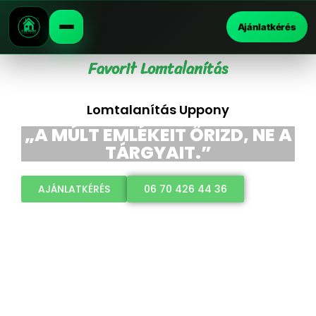
Ajánlatkérés
Favorit Lomtalanítás
Lomtalanítás Uppony
„A MÚLT EMLÉKEIT ŐRIZD, NE A
TÁRGYAIT.”
AJÁNLATKÉRÉS
06 70 426 44 36