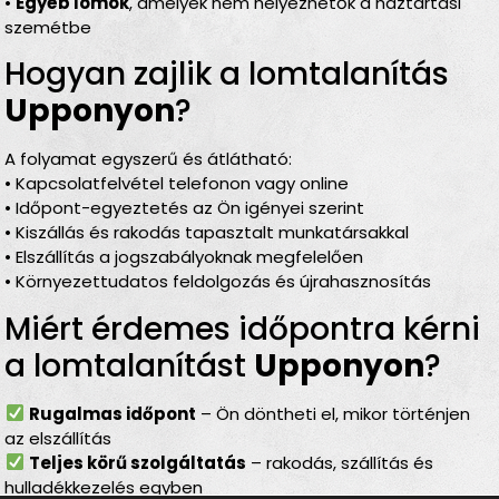
•
Egyéb lomok
, amelyek nem helyezhetők a háztartási
szemétbe
Hogyan zajlik a lomtalanítás
Upponyon
?
A folyamat egyszerű és átlátható:
• Kapcsolatfelvétel telefonon vagy online
• Időpont-egyeztetés az Ön igényei szerint
• Kiszállás és rakodás tapasztalt munkatársakkal
• Elszállítás a jogszabályoknak megfelelően
• Környezettudatos feldolgozás és újrahasznosítás
Miért érdemes időpontra kérni
a lomtalanítást
Upponyon
?
Rugalmas időpont
– Ön döntheti el, mikor történjen
az elszállítás
Teljes körű szolgáltatás
– rakodás, szállítás és
hulladékkezelés egyben