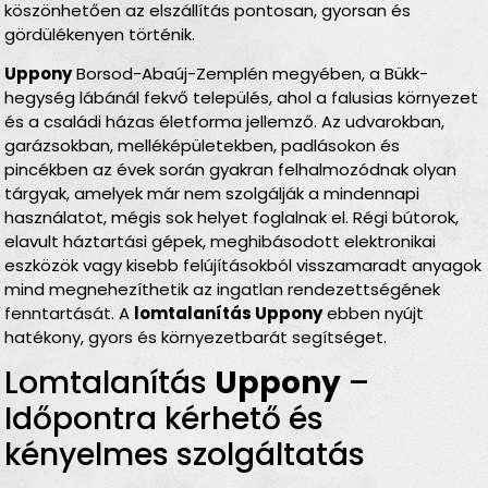
köszönhetően az elszállítás pontosan, gyorsan és
gördülékenyen történik.
Uppony
Borsod-Abaúj-Zemplén megyében, a Bükk-
hegység lábánál fekvő település, ahol a falusias környezet
és a családi házas életforma jellemző. Az udvarokban,
garázsokban, melléképületekben, padlásokon és
pincékben az évek során gyakran felhalmozódnak olyan
tárgyak, amelyek már nem szolgálják a mindennapi
használatot, mégis sok helyet foglalnak el. Régi bútorok,
elavult háztartási gépek, meghibásodott elektronikai
eszközök vagy kisebb felújításokból visszamaradt anyagok
mind megnehezíthetik az ingatlan rendezettségének
fenntartását. A
lomtalanítás Uppony
ebben nyújt
hatékony, gyors és környezetbarát segítséget.
Lomtalanítás
Uppony
–
Időpontra kérhető és
kényelmes szolgáltatás