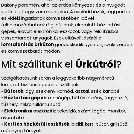
Bakony peremén, ahol az erdős környezet és a nyugodt
vidéki élet egyszerre van jelen. A családi házak, régi porták
és vidéki ingatlanok környezetében idővel
felhalmozódhatnak régi bútorok, elromlott háztartási
gépek, elavult elektronikai eszközök vagy felújításból
visszamaradt anyagok. Ezek eltávolításáról a
lomtalanítás Úrkúton
gondoskodik gyorsan, szakszerűen
és környezetbarát módon.
Mit szállítunk el
Úrkútról
?
Szolgáltatásunk során a leggyakoribb nagyméretű
lomokat biztonságosan elszállítjuk:
•
Bútorok
: ágy, szekrény, komód, asztal, szék, kanapé
•
Háztartási gépek
: mosógép, hűtőszekrény, fagyasztó,
tűzhely, mikrohullámú sütő
•
Elektronikai eszközök
: televízió, számítógép, monitor,
nyomtató
•
Kerti és ház körüli eszközök
: bicikli, kerti bútor, grillsütő,
műanyag tárgyak