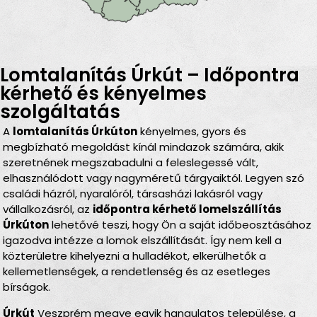
Lomtalanítás Úrkút – Időpontra
kérhető és kényelmes
szolgáltatás
A
lomtalanítás Úrkúton
kényelmes, gyors és
megbízható megoldást kínál mindazok számára, akik
szeretnének megszabadulni a feleslegessé vált,
elhasználódott vagy nagyméretű tárgyaiktól. Legyen szó
családi házról, nyaralóról, társasházi lakásról vagy
vállalkozásról, az
időpontra kérhető lomelszállítás
Úrkúton
lehetővé teszi, hogy Ön a saját időbeosztásához
igazodva intézze a lomok elszállítását. Így nem kell a
közterületre kihelyezni a hulladékot, elkerülhetők a
kellemetlenségek, a rendetlenség és az esetleges
bírságok.
Úrkút
Veszprém megye egyik hangulatos települése, a