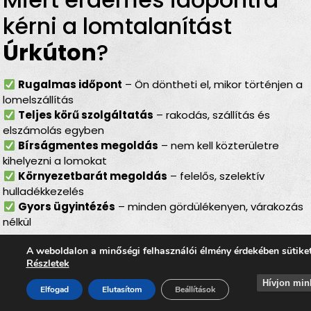
kérni a lomtalanítást
Úrkúton
?
Rugalmas időpont
– Ön döntheti el, mikor történjen a
lomelszállítás
Teljes körű szolgáltatás
– rakodás, szállítás és
elszámolás egyben
Bírságmentes megoldás
– nem kell közterületre
kihelyezni a lomokat
Környezetbarát megoldás
– felelős, szelektív
hulladékkezelés
Gyors ügyintézés
– minden gördülékenyen, várakozás
nélkül
Lomtalanítás
Úrkúton
–
A weboldalon a minőségi felhasználói élmény érdekében sütike
Részletek
ideális választás minden
Hívjon min
Elfogad
Elutasítom
Beállítások
helyzetben