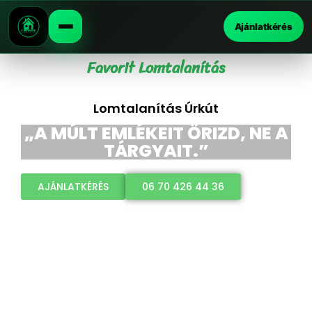
Ajánlatkérés
Favorit Lomtalanítás
Lomtalanítás Úrkút
„A MÚLT EMLÉKEIT ŐRIZD, NE A
TÁRGYAIT.”
AJÁNLATKÉRÉS
06 70 426 44 36