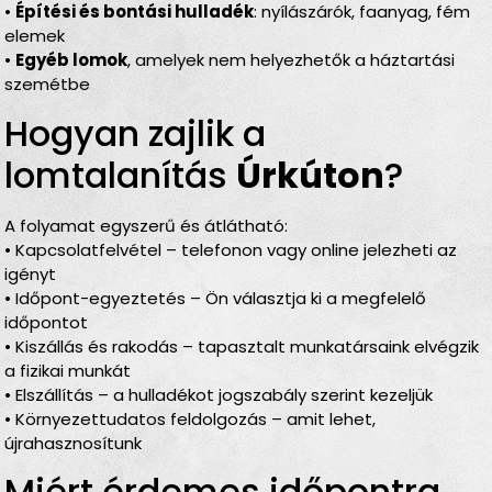
•
Építési és bontási hulladék
: nyílászárók, faanyag, fém
elemek
•
Egyéb lomok
, amelyek nem helyezhetők a háztartási
szemétbe
Hogyan zajlik a
lomtalanítás
Úrkúton
?
A folyamat egyszerű és átlátható:
• Kapcsolatfelvétel – telefonon vagy online jelezheti az
igényt
• Időpont-egyeztetés – Ön választja ki a megfelelő
időpontot
• Kiszállás és rakodás – tapasztalt munkatársaink elvégzik
a fizikai munkát
• Elszállítás – a hulladékot jogszabály szerint kezeljük
• Környezettudatos feldolgozás – amit lehet,
újrahasznosítunk
Miért érdemes időpontra