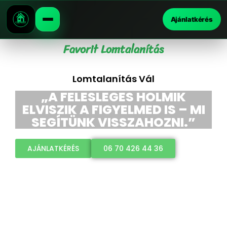
Ajánlatkérés
Favorit Lomtalanítás
Lomtalanítás Vál
„A FELESLEGES HOLMIK
ELVISZIK A FIGYELMED IS – MI
SEGÍTÜNK VISSZAHOZNI.”
AJÁNLATKÉRÉS
06 70 426 44 36