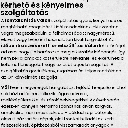
kérhető és kényelmes
szolgáltatás
A
lomtalanítás Válon
szolgáltatás gyors, kényelmes és
megbízható megoldást kínál mindenkinek, aki szeretne
végre megszabadulni a felhalmozódott nagyméretű,
elavult vagy teljesen használaton kívüli tárgyaktól. Az
időpontra szervezett lomelszállítás Válon
lehetőséget
ad arra, hogy Ön határozza meg a kiszállás időpontját, így
nem kell a lomokat közterületre helyeznie, és elkerülheti a
kellemetlenségeket vagy az esetleges bírságokat. A
szolgáltatás gördülékeny, rugalmas és teljes mértékben
az Ön kényelmét szolgálja.
Vál
Fejér megye egyik hangulatos, fejlődő települése, ahol
sok háztartás rendelkezik tágas udvarral,
melléképületekkel és tárolóhelyiségekkel. Az évek során
ezekben könnyen felhalmozódhatnak olyan tárgyak,
amelyekre már nincs szükség – például régi bútorok,
elavult háztartási gépek, elektronikai hulladékok, kerti
felszerelések, építkezésből visszamaradt anyagok. A