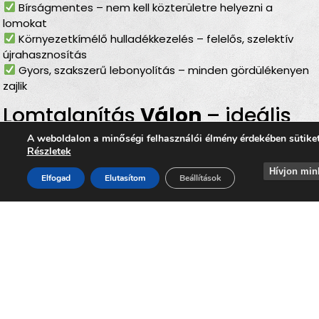
Bírságmentes – nem kell közterületre helyezni a
lomokat
Környezetkímélő hulladékkezelés – felelős, szelektív
újrahasznosítás
Gyors, szakszerű lebonyolítás – minden gördülékenyen
zajlik
Lomtalanítás
Válon
– ideális
választás minden helyzetben
A weboldalon a minőségi felhasználói élmény érdekében sütike
Részletek
Akár
lakásfelújításról, költözésről, garázs- vagy
Hívjon min
Elfogad
Elutasítom
Beállítások
melléképület kiürítéséről, padlás- vagy
pinceürítésről, kert rendbetételéről vagy építkezési
hulladék eltávolításáról
van szó, a
lomtalanítás Váli
minden esetben gyors, kényelmes és profi segítséget
nyújt. A szolgáltatás révén Ön gond nélkül
megszabadulhat a nagyméretű, elavult vagy használaton
kívüli tárgyaktól, hozzájárulva ahhoz, hogy
Vál
tiszta,
rendezett és élhető település maradjon.