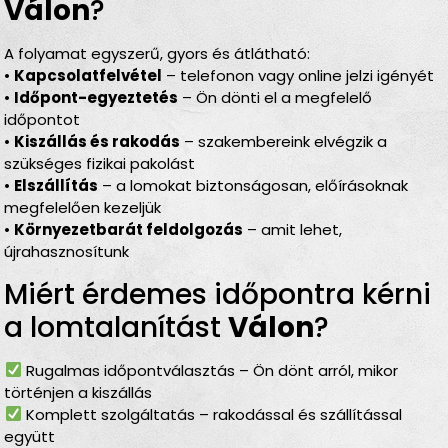
Válon
?
A folyamat egyszerű, gyors és átlátható:
•
Kapcsolatfelvétel
– telefonon vagy online jelzi igényét
•
Időpont-egyeztetés
– Ön dönti el a megfelelő
időpontot
•
Kiszállás és rakodás
– szakembereink elvégzik a
szükséges fizikai pakolást
•
Elszállítás
– a lomokat biztonságosan, előírásoknak
megfelelően kezeljük
•
Környezetbarát feldolgozás
– amit lehet,
újrahasznosítunk
Miért érdemes időpontra kérni
a lomtalanítást
Válon
?
Rugalmas időpontválasztás – Ön dönt arról, mikor
történjen a kiszállás
Komplett szolgáltatás – rakodással és szállítással
együtt