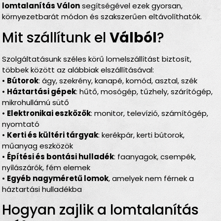
lomtalanítás Válon
segítségével ezek gyorsan,
környezetbarát módon és szakszerűen eltávolíthatók.
Mit szállítunk el
Válból
?
Szolgáltatásunk széles körű lomelszállítást biztosít,
többek között az alábbiak elszállításával:
•
Bútorok
: ágy, szekrény, kanapé, komód, asztal, szék
•
Háztartási gépek
: hűtő, mosógép, tűzhely, szárítógép,
mikrohullámú sütő
•
Elektronikai eszközök
: monitor, televízió, számítógép,
nyomtató
•
Kerti és kültéri tárgyak
: kerékpár, kerti bútorok,
műanyag eszközök
•
Építési és bontási hulladék
: faanyagok, csempék,
nyílászárók, fém elemek
•
Egyéb nagyméretű lomok
, amelyek nem férnek a
háztartási hulladékba
Hogyan zajlik a lomtalanítás