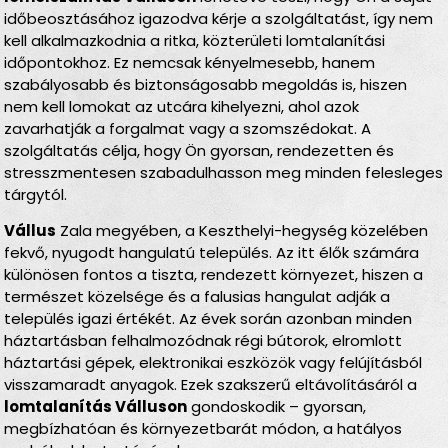
időbeosztásához igazodva kérje a szolgáltatást, így nem
kell alkalmazkodnia a ritka, közterületi lomtalanítási
időpontokhoz. Ez nemcsak kényelmesebb, hanem
szabályosabb és biztonságosabb megoldás is, hiszen
nem kell lomokat az utcára kihelyezni, ahol azok
zavarhatják a forgalmat vagy a szomszédokat. A
szolgáltatás célja, hogy Ön gyorsan, rendezetten és
stresszmentesen szabadulhasson meg minden felesleges
tárgytól.
Vállus
Zala megyében, a Keszthelyi-hegység közelében
fekvő, nyugodt hangulatú település. Az itt élők számára
különösen fontos a tiszta, rendezett környezet, hiszen a
természet közelsége és a falusias hangulat adják a
település igazi értékét. Az évek során azonban minden
háztartásban felhalmozódnak régi bútorok, elromlott
háztartási gépek, elektronikai eszközök vagy felújításból
visszamaradt anyagok. Ezek szakszerű eltávolításáról a
lomtalanítás Válluson
gondoskodik – gyorsan,
megbízhatóan és környezetbarát módon, a hatályos