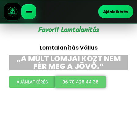
Ajánlatkérés
Favorit Lomtalanítás
Lomtalanítás Vállus
„A MÚLT LOMJAI KÖZT NEM
FÉR MEG A JÖVŐ.”
AJÁNLATKÉRÉS
06 70 426 44 36