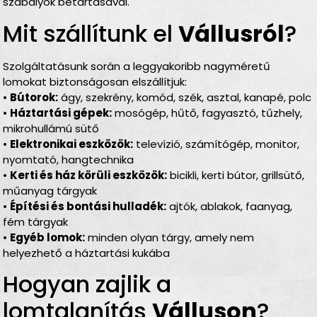
szabályok betartásával.
Mit szállítunk el
Vállusról
?
Szolgáltatásunk során a leggyakoribb nagyméretű
lomokat biztonságosan elszállítjuk:
•
Bútorok:
ágy, szekrény, komód, szék, asztal, kanapé, polc
•
Háztartási gépek:
mosógép, hűtő, fagyasztó, tűzhely,
mikrohullámú sütő
•
Elektronikai eszközök:
televízió, számítógép, monitor,
nyomtató, hangtechnika
•
Kerti és ház körüli eszközök:
bicikli, kerti bútor, grillsütő,
műanyag tárgyak
•
Építési és bontási hulladék:
ajtók, ablakok, faanyag,
fém tárgyak
•
Egyéb lomok:
minden olyan tárgy, amely nem
helyezhető a háztartási kukába
Hogyan zajlik a
lomtalanítás
Válluson
?