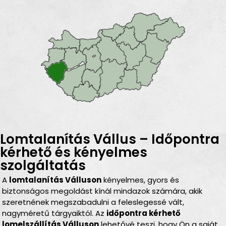
Lomtalanítás Vállus – Időpontra
kérhető és kényelmes
szolgáltatás
A
lomtalanítás Válluson
kényelmes, gyors és
biztonságos megoldást kínál mindazok számára, akik
szeretnének megszabadulni a feleslegessé vált,
nagyméretű tárgyaiktól. Az
időpontra kérhető
lomelszállítás Válluson
lehetővé teszi, hogy Ön a saját