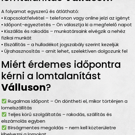
A folyamat egyszerű és átlátható:
• Kapcsolatfelvétel – telefonon vagy online jelzi az igényt
• Időpont-egyeztetés – Ön választja ki a megfelelő napot
• Kiszállás és rakodás – munkatársaink elvégzik a nehéz
fizikai munkát
• Elszállítás – a hulladékot jogszabály szerint kezeljük
• Újrahasznosítás – amit lehet, szelektíven dolgozunk fel
Miért érdemes időpontra
kérni a lomtalanítást
Válluson
?
Rugalmas időpont – Ön döntheti el, mikor történjen a
lomelszállítás
Teljes körű szolgáltatás – rakodás, szállítás és
elszámolás egyben
Bírságmentes megoldás – nem kell közterületre
kihelyezni a lomokat