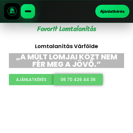
Ajánlatkérés
Favorit Lomtalanítás
Lomtalanítás Várfölde
„A MÚLT LOMJAI KÖZT NEM
FÉR MEG A JÖVŐ.”
AJÁNLATKÉRÉS
06 70 426 44 36