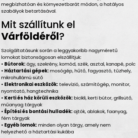
megbízhatóan és környezetbarát módon, a hatályos
szabályok betartásával.
Mit szállítunk el
Várföldéről
?
Szolgáltatásunk során a leggyakoribb nagyméretű
lomokat biztonságosan elszállítjuk:
•
Bútorok:
ágy, szekrény, komód, szék, asztal, kanapé, polc
•
Háztartási gépek:
mosógép, hűtő, fagyasztó, tűzhely,
mikrohullámú sütő
•
Elektronikai eszközök:
televízió, számítógép, monitor,
nyomtató, hangtechnika
•
Kerti és ház körüli eszközök:
bicikli, kerti bútor, grillsütő,
műanyag tárgyak
•
Építési és bontási hulladék:
ajtók, ablakok, faanyag,
fém tárgyak
•
Egyéb lomok:
minden olyan tárgy, amely nem
helyezhető a háztartási kukába