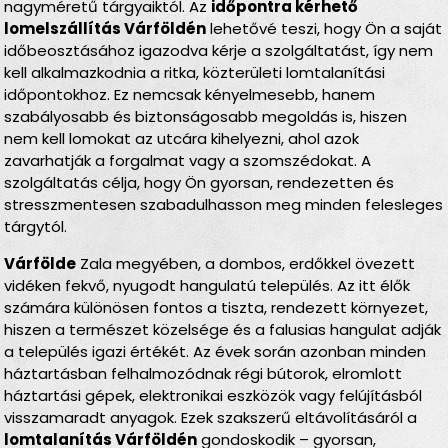
nagyméretű tárgyaiktól. Az
időpontra kérhető
lomelszállítás Várföldén
lehetővé teszi, hogy Ön a saját
időbeosztásához igazodva kérje a szolgáltatást, így nem
kell alkalmazkodnia a ritka, közterületi lomtalanítási
időpontokhoz. Ez nemcsak kényelmesebb, hanem
szabályosabb és biztonságosabb megoldás is, hiszen
nem kell lomokat az utcára kihelyezni, ahol azok
zavarhatják a forgalmat vagy a szomszédokat. A
szolgáltatás célja, hogy Ön gyorsan, rendezetten és
stresszmentesen szabadulhasson meg minden felesleges
tárgytól.
Várfölde
Zala megyében, a dombos, erdőkkel övezett
vidéken fekvő, nyugodt hangulatú település. Az itt élők
számára különösen fontos a tiszta, rendezett környezet,
hiszen a természet közelsége és a falusias hangulat adják
a település igazi értékét. Az évek során azonban minden
háztartásban felhalmozódnak régi bútorok, elromlott
háztartási gépek, elektronikai eszközök vagy felújításból
visszamaradt anyagok. Ezek szakszerű eltávolításáról a
lomtalanítás Várföldén
gondoskodik – gyorsan,