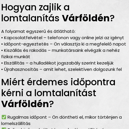
Hogyan zajlik a
lomtalanítás
Várföldén
?
A folyamat egyszerű és átlátható:
• Kapcsolatfelvétel – telefonon vagy online jelzi az igényt
• Időpont-egyeztetés – Ön választja ki a megfelelő napot
• Kiszállás és rakodás – munkatársaink elvégzik a nehéz
fizikai munkát
• Elszállítás – a hulladékot jogszabály szerint kezeljük
• Újrahasznosítás – amit lehet, szelektíven dolgozunk fel
Miért érdemes időpontra
kérni a lomtalanítást
Várföldén
?
Rugalmas időpont – Ön döntheti el, mikor történjen a
lomelszállítás