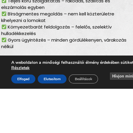
Teljes körű szolgáltatás – rakodás, szállítás és
elszámolás egyben
Bírságmentes megoldás – nem kell közterületre
kihelyezni a lomokat
Környezetbarát feldolgozás – felelős, szelektív
hulladékkezelés
Gyors ügyintézés – minden gördülékenyen, várakozás
nélkül
Lomtalanítás
Várföldén
–
A weboldalon a minőségi felhasználói élmény érdekében sütike
ideális választás minden
Részletek
Hívjon min
helyzetben
Elfogad
Elutasítom
Beállítások
Akár költözés, felújítás, öröklés, padlás- vagy pinceürítés,
udvartakarítás vagy régi bútorok lecserélése előtt áll, a
lomtalanítás Várföldén
mindig ideális választás. A
szolgáltatás segítségével Ön gyorsan, kényelmesen és
környezetkímélő módon szabadulhat meg minden
felesleges tárgytól, miközben nem kell nehéz bútorokat