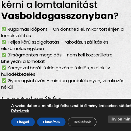
kérni a lomtalanítást
Vasboldogasszonyban
?
Rugalmas időpont – Ön döntheti el, mikor történjen a
lomelszállítás
Teljes körű szolgáltatás – rakodás, szállítás és
elszámolás egyben
Bírságmentes megoldás – nem kell közterületre
kihelyezni a lomokat
Környezetbarát feldolgozás – felelős, szelektív
hulladékkezelés
Gyors ügyintézés – minden gördülékenyen, várakozás
nélkül
Lomtalanítás
A weboldalon a minőségi felhasználói élmény érdekében sütike
Vasboldogasszonyban
–
Részletek
ideális választás minden
Hívjon min
Elfogad
Elutasítom
Beállítások