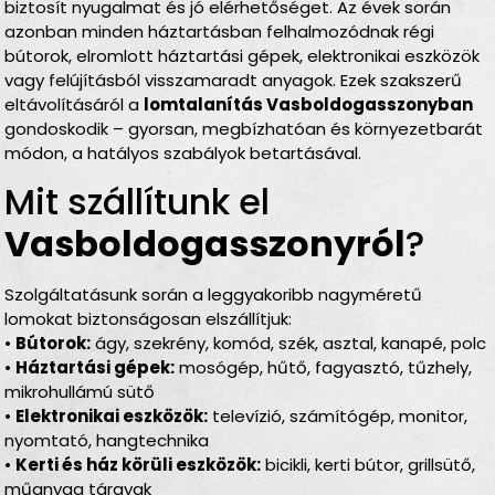
biztosít nyugalmat és jó elérhetőséget. Az évek során
azonban minden háztartásban felhalmozódnak régi
bútorok, elromlott háztartási gépek, elektronikai eszközök
vagy felújításból visszamaradt anyagok. Ezek szakszerű
eltávolításáról a
lomtalanítás Vasboldogasszonyban
gondoskodik – gyorsan, megbízhatóan és környezetbarát
módon, a hatályos szabályok betartásával.
Mit szállítunk el
Vasboldogasszonyról
?
Szolgáltatásunk során a leggyakoribb nagyméretű
lomokat biztonságosan elszállítjuk:
•
Bútorok:
ágy, szekrény, komód, szék, asztal, kanapé, polc
•
Háztartási gépek:
mosógép, hűtő, fagyasztó, tűzhely,
mikrohullámú sütő
•
Elektronikai eszközök:
televízió, számítógép, monitor,
nyomtató, hangtechnika
•
Kerti és ház körüli eszközök:
bicikli, kerti bútor, grillsütő,
műanyag tárgyak