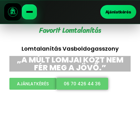
Ajánlatkérés
Favorit Lomtalanítás
Lomtalanítás Vasboldogasszony
„A MÚLT LOMJAI KÖZT NEM
FÉR MEG A JÖVŐ.”
AJÁNLATKÉRÉS
06 70 426 44 36