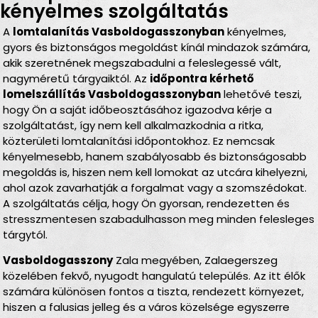
kényelmes szolgáltatás
A
lomtalanítás Vasboldogasszonyban
kényelmes,
gyors és biztonságos megoldást kínál mindazok számára,
akik szeretnének megszabadulni a feleslegessé vált,
nagyméretű tárgyaiktól. Az
időpontra kérhető
lomelszállítás Vasboldogasszonyban
lehetővé teszi,
hogy Ön a saját időbeosztásához igazodva kérje a
szolgáltatást, így nem kell alkalmazkodnia a ritka,
közterületi lomtalanítási időpontokhoz. Ez nemcsak
kényelmesebb, hanem szabályosabb és biztonságosabb
megoldás is, hiszen nem kell lomokat az utcára kihelyezni,
ahol azok zavarhatják a forgalmat vagy a szomszédokat.
A szolgáltatás célja, hogy Ön gyorsan, rendezetten és
stresszmentesen szabadulhasson meg minden felesleges
tárgytól.
Vasboldogasszony
Zala megyében, Zalaegerszeg
közelében fekvő, nyugodt hangulatú település. Az itt élők
számára különösen fontos a tiszta, rendezett környezet,
hiszen a falusias jelleg és a város közelsége egyszerre