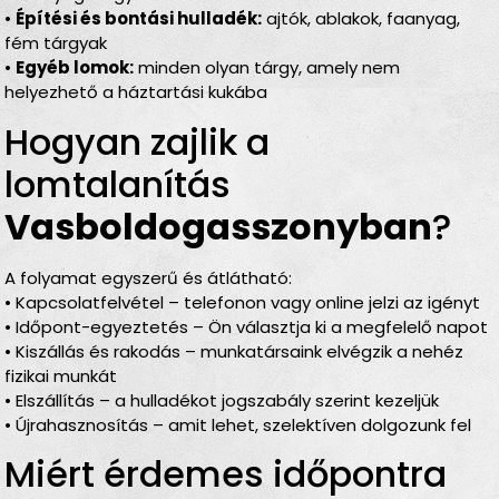
•
Építési és bontási hulladék:
ajtók, ablakok, faanyag,
fém tárgyak
•
Egyéb lomok:
minden olyan tárgy, amely nem
helyezhető a háztartási kukába
Hogyan zajlik a
lomtalanítás
Vasboldogasszonyban
?
A folyamat egyszerű és átlátható:
• Kapcsolatfelvétel – telefonon vagy online jelzi az igényt
• Időpont-egyeztetés – Ön választja ki a megfelelő napot
• Kiszállás és rakodás – munkatársaink elvégzik a nehéz
fizikai munkát
• Elszállítás – a hulladékot jogszabály szerint kezeljük
• Újrahasznosítás – amit lehet, szelektíven dolgozunk fel
Miért érdemes időpontra