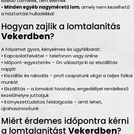
kisebb törmelék, fém elemek
•
Minden egyéb nagyméretű lom
, amely nem kezelhető
a háztartási hulladékkal
Hogyan zajlik a lomtalanítás
Vekerdben
?
A folyamat gyors, kényelmes és ügyfélbarát:
• Kapcsolatfelvétel – telefonon vagy online
• Időpont-egyeztetés – Ön választja ki az elszállítás
napját
• Kiszállás és rakodás – profi csapatunk végzi a teljes fizikai
munkát
• Elszállítás – a lomokat hivatalos, engedéllyel rendelkező
kezelőhelyre juttatjuk
• Környezettudatos feldolgozás – amit lehet,
újrahasznosítunk
Miért érdemes időpontra kérni
a lomtalanítást
Vekerdben
?