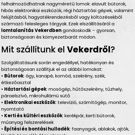
felhalmozódhatnak nagyméretű lomok: elavult bútorok,
hibás elektronikai eszközök, régi háztartási gépek, valamint
felújításból, hagyatékrendezésből vagy költözésekből
származó felesleges tárgyak. Ezek elszállításáról a
lomtalanítás Vekerdben
gondoskodik – gyorsan,
biztonságosan és környezetbarát módon.
Mit szállítunk el
Vekerdről
?
Szolgáltatásunk során engedéllyel, hatékonyan és
biztonságosan szállítjuk el az alábbi lomokat:
•
Bútorok
: ágy, kanapé, komód, szekrény, szék,
étkezőasztal
•
Háztartási gépek
: mosógép, hűtőszekrény, tűzhely,
páraelszívó, mikrohullámú sütő
•
Elektronikai eszközök
: televízió, számítógép, monitor,
nyomtató
•
Kerti és kültéri eszközök
: kerékpár, kerti bútorok,
műanyag felszerelések
•
Építési és bontási hulladék
: faanyagok, ablakok, ajtók,