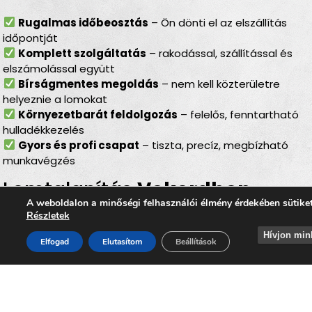
Rugalmas időbeosztás
– Ön dönti el az elszállítás
időpontját
Komplett szolgáltatás
– rakodással, szállítással és
elszámolással együtt
Bírságmentes megoldás
– nem kell közterületre
helyeznie a lomokat
Környezetbarát feldolgozás
– felelős, fenntartható
hulladékkezelés
Gyors és profi csapat
– tiszta, precíz, megbízható
munkavégzés
Lomtalanítás
Vekerdben
–
A weboldalon a minőségi felhasználói élmény érdekében sütike
ideális választás minden
Részletek
helyzetben
Hívjon min
Elfogad
Elutasítom
Beállítások
Akár
költözésről, nagytakarításról, pince- vagy
padlásürítésről, felújítás utáni rendrakásról,
hagyaték felszámolásáról vagy garázsrendezésről
van szó, a
lomtalanítás Vekerdben
minden esetben