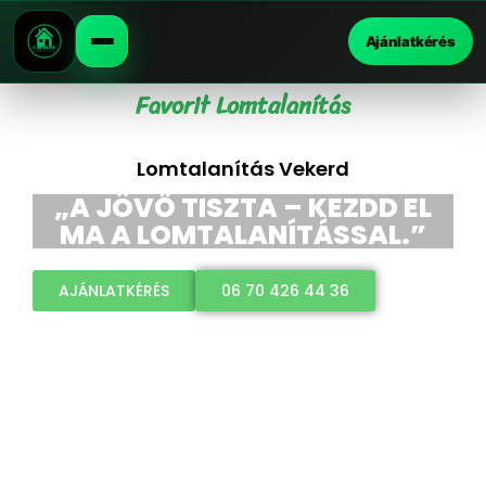
Ajánlatkérés
Favorit Lomtalanítás
Lomtalanítás Vekerd
„A JÖVŐ TISZTA – KEZDD EL
MA A LOMTALANÍTÁSSAL.”
AJÁNLATKÉRÉS
06 70 426 44 36