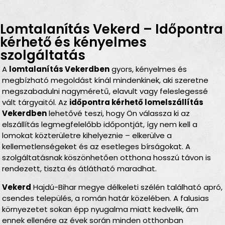
Lomtalanítás Vekerd – Időpontra
kérhető és kényelmes
szolgáltatás
A
lomtalanítás Vekerdben
gyors, kényelmes és
megbízható megoldást kínál mindenkinek, aki szeretne
megszabadulni nagyméretű, elavult vagy feleslegessé
vált tárgyaitól. Az
időpontra kérhető lomelszállítás
Vekerdben
lehetővé teszi, hogy Ön válassza ki az
elszállítás legmegfelelőbb időpontját, így nem kell a
lomokat közterületre kihelyeznie – elkerülve a
kellemetlenségeket és az esetleges bírságokat. A
szolgáltatásnak köszönhetően otthona hosszú távon is
rendezett, tiszta és átlátható maradhat.
Vekerd
Hajdú-Bihar megye délkeleti szélén található apró,
csendes település, a román határ közelében. A falusias
környezetet sokan épp nyugalma miatt kedvelik, ám
ennek ellenére az évek során minden otthonban