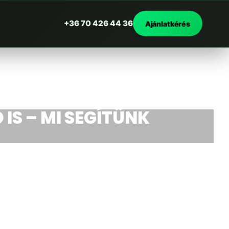
+36 70 426 44 36
Ajánlatkérés
 IS – MI SEGÍTÜNK