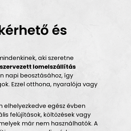
kérhető és
indenkinek, aki szeretne
szervezett lomelszállítás
Ön napi beosztásához, így
ok. Ezzel otthona, nyaralója vagy
án elhelyezkedve egész évben
lis felújítások, költözések vagy
amelyek már nem használhatók. A