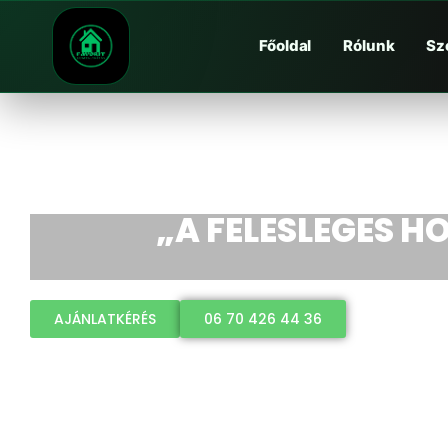
Főoldal
Rólunk
Sz
„A FELESLEGES HO
AJÁNLATKÉRÉS
06 70 426 44 36