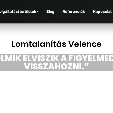
olgáltatási területek
Blog
Referenciák
Kapcsolat
▾
Lomtalanítás Velence
LMIK ELVISZIK A FIGYELMED
VISSZAHOZNI.”