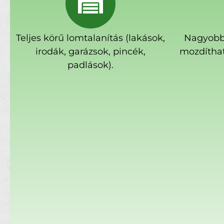
Teljes körű lomtalanítás (lakások,
Nagyobb
irodák, garázsok, pincék,
mozdíthat
padlások).