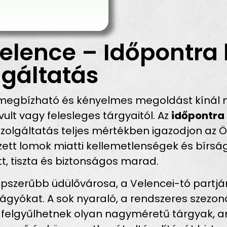
elence – Időpontra 
gáltatás
megbízható és kényelmes megoldást kínál m
lt vagy felesleges tárgyaitól. Az
időpontra 
szolgáltatás teljes mértékben igazodjon az 
ezett lomok miatti kellemetlenségek és bírság
t, tiszta és biztonságos marad.
pszerűbb üdülővárosa, a Velencei-tó partj
vágyókat. A sok nyaraló, a rendszeres szezoná
 felgyűlhetnek olyan nagyméretű tárgyak, 