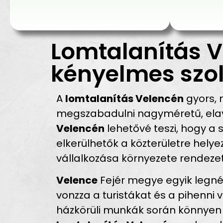
Lomtalanítás V
kényelmes szol
A
lomtalanítás Velencén
gyors, 
megszabadulni nagyméretű, elavu
Velencén
lehetővé teszi, hogy a 
elkerülhetők a közterületre hely
vállalkozása környezete rendezet
Velence
Fejér megye egyik legné
vonzza a turistákat és a pihenni 
házkörüli munkák során könnyen