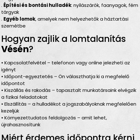
.
Építési és bontási hulladék
: nyílászárók, faanyagok, fém
tárgyak
.
Egyéb lomok
, amelyek nem helyezhetők a háztartási
szemétbe
Hogyan zajlik a lomtalanítás
Vésén
?
• Kapcsolatfelvétel – telefonon vagy online jelezheti az
igényt
• Időpont-egyeztetés – Ön választhatja ki a megfelelő
időpontot
• Kiszállás és rakodás – tapasztalt munkatársaink elvégzik
a fizikai feladatokat
• Elszállítás – a hulladékot a jogszabályoknak megfelelően
kezeljük
• Környezettudatos feldolgozás – amit lehet,
újrahasznosítunk
Miért érdemes időpontra kérni