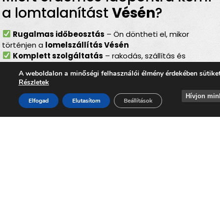
a lomtalanítást
Vésén
?
Rugalmas időbeosztás
– Ön döntheti el, mikor
történjen a
lomelszállítás Vésén
Komplett szolgáltatás
– rakodás, szállítás és
elszámolás egyben
A weboldalon a minőségi felhasználói élmény érdekében sütike
Bírságmentes megoldás
– nem kell közterületre
Részletek
kihelyezni a lomokat
Hívjon min
Környezetbarát feldolgozás
– felelős, szelektív
Elfogad
Elutasítom
Beállítások
hulladékkezelés
Gyors és szakszerű
– minden gördülékenyen,
biztonságosan történik
Lomtalanítás
Vése
– ideális
választás minden helyzetben
Akár
felújítás, költözés, nyaraló-rendbetétel,
garázstakarítás, padlás- és pinceürítés vagy
építkezés utáni takarítás
előtt áll, a
lomtalanítás