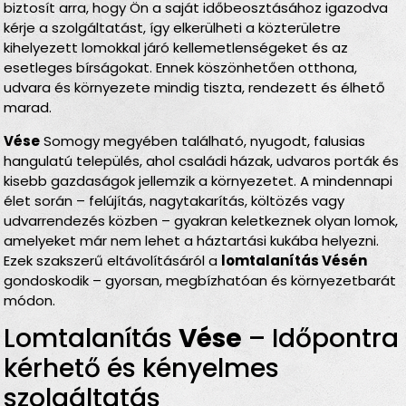
biztosít arra, hogy Ön a saját időbeosztásához igazodva
kérje a szolgáltatást, így elkerülheti a közterületre
kihelyezett lomokkal járó kellemetlenségeket és az
esetleges bírságokat. Ennek köszönhetően otthona,
udvara és környezete mindig tiszta, rendezett és élhető
marad.
Vése
Somogy megyében található, nyugodt, falusias
hangulatú település, ahol családi házak, udvaros porták és
kisebb gazdaságok jellemzik a környezetet. A mindennapi
élet során – felújítás, nagytakarítás, költözés vagy
udvarrendezés közben – gyakran keletkeznek olyan lomok,
amelyeket már nem lehet a háztartási kukába helyezni.
Ezek szakszerű eltávolításáról a
lomtalanítás Vésén
gondoskodik – gyorsan, megbízhatóan és környezetbarát
módon.
Lomtalanítás
Vése
– Időpontra
kérhető és kényelmes
szolgáltatás