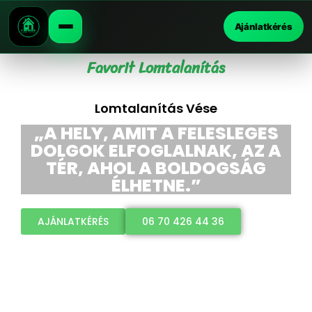
Ajánlatkérés
Favorit Lomtalanítás
Lomtalanítás Vése
„A HELY, AMIT A FELESLEGES
DOLGOK ELFOGLALNAK, AZ A
TÉR, AHOL A BOLDOGSÁG
ÉLHETNE.”
AJÁNLATKÉRÉS
06 70 426 44 36