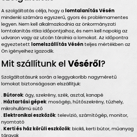
A szolgáltatás célja, hogy a
lomtalanítás Vésén
mindenki számára egyszerű, gyors és problémamentes
legyen. Nem kell alkalmazkodnia az önkormányzati
lomtalanítás ritka időpontjaihoz, és nem kell napokig az
udvaron vagy az utcán tárolnia a lomokat. Az időpontra
egyeztetett
lomelszállítás Vésén
teljes mértékben az
Ön igényeihez igazodik.
Mit szállítunk el
Véséről
?
Szolgáltatásunk során a leggyakoribb nagyméretű
lomokat biztonságosan elszállítjuk:
.
Bútorok
: ágy, szekrény, szék, asztal, kanapé
.
Háztartási gépek
: mosógép, hűtőszekrény, tűzhely,
mikrohullámú sütő
.
Elektronikai eszközök
: televízió, számítógép, monitor,
nyomtató
.
Kerti és ház körüli eszközök
: bicikli, kerti bútor, műanyag
tárgyak