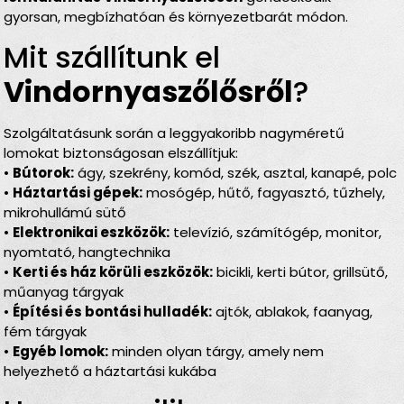
gyorsan, megbízhatóan és környezetbarát módon.
Mit szállítunk el
Vindornyaszőlősről
?
Szolgáltatásunk során a leggyakoribb nagyméretű
lomokat biztonságosan elszállítjuk:
•
Bútorok:
ágy, szekrény, komód, szék, asztal, kanapé, polc
•
Háztartási gépek:
mosógép, hűtő, fagyasztó, tűzhely,
mikrohullámú sütő
•
Elektronikai eszközök:
televízió, számítógép, monitor,
nyomtató, hangtechnika
•
Kerti és ház körüli eszközök:
bicikli, kerti bútor, grillsütő,
műanyag tárgyak
•
Építési és bontási hulladék:
ajtók, ablakok, faanyag,
fém tárgyak
•
Egyéb lomok:
minden olyan tárgy, amely nem
helyezhető a háztartási kukába