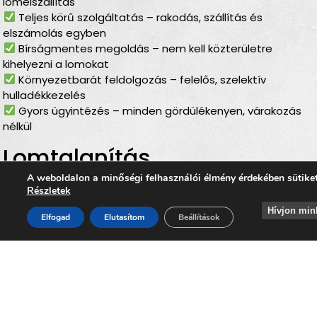
lomelszállítás
Teljes körű szolgáltatás – rakodás, szállítás és
elszámolás egyben
Bírságmentes megoldás – nem kell közterületre
kihelyezni a lomokat
Környezetbarát feldolgozás – felelős, szelektív
hulladékkezelés
Gyors ügyintézés – minden gördülékenyen, várakozás
nélkül
Lomtalanítás
Vindornyaszőlősön
–
A weboldalon a minőségi felhasználói élmény érdekében sütike
Részletek
ideális választás minden
Hívjon min
Elfogad
Elutasítom
Beállítások
helyzetben
Akár költözés, felújítás, öröklés, padlás- vagy pinceürítés,
udvartakarítás vagy régi bútorok lecserélése előtt áll, a
lomtalanítás Vindornyaszőlősön
mindig ideális