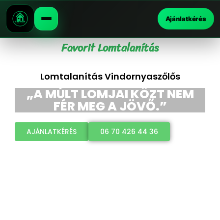
Ajánlatkérés
Favorit Lomtalanítás
Lomtalanítás Vindornyaszőlős
„A MÚLT LOMJAI KÖZT NEM
FÉR MEG A JÖVŐ.”
AJÁNLATKÉRÉS
06 70 426 44 36