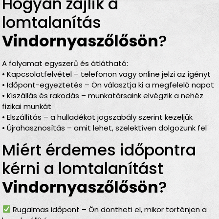
Hogyan zajlik a
lomtalanítás
Vindornyaszőlősön
?
A folyamat egyszerű és átlátható:
• Kapcsolatfelvétel – telefonon vagy online jelzi az igényt
• Időpont-egyeztetés – Ön választja ki a megfelelő napot
• Kiszállás és rakodás – munkatársaink elvégzik a nehéz
fizikai munkát
• Elszállítás – a hulladékot jogszabály szerint kezeljük
• Újrahasznosítás – amit lehet, szelektíven dolgozunk fel
Miért érdemes időpontra
kérni a lomtalanítást
Vindornyaszőlősön
?
Rugalmas időpont – Ön döntheti el, mikor történjen a