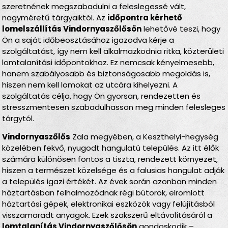
szeretnének megszabadulni a feleslegessé vált,
nagyméretű tárgyaiktól. Az
időpontra kérhető
lomelszállítás Vindornyaszőlősön
lehetővé teszi, hogy
Ön a saját időbeosztásához igazodva kérje a
szolgáltatást, így nem kell alkalmazkodnia ritka, közterületi
lomtalanítási időpontokhoz. Ez nemcsak kényelmesebb,
hanem szabályosabb és biztonságosabb megoldás is,
hiszen nem kell lomokat az utcára kihelyezni. A
szolgáltatás célja, hogy Ön gyorsan, rendezetten és
stresszmentesen szabadulhasson meg minden felesleges
tárgytól.
Vindornyaszőlős
Zala megyében, a Keszthelyi-hegység
közelében fekvő, nyugodt hangulatú település. Az itt élők
számára különösen fontos a tiszta, rendezett környezet,
hiszen a természet közelsége és a falusias hangulat adják
a település igazi értékét. Az évek során azonban minden
háztartásban felhalmozódnak régi bútorok, elromlott
háztartási gépek, elektronikai eszközök vagy felújításból
visszamaradt anyagok. Ezek szakszerű eltávolításáról a
lomtalanítás Vindornyaszőlősön
gondoskodik –