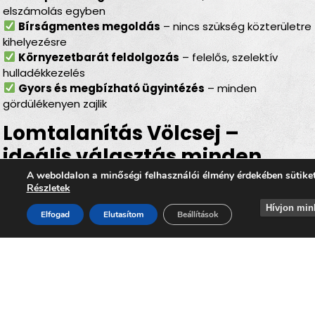
elszámolás egyben
Bírságmentes megoldás
– nincs szükség közterületre
kihelyezésre
Környezetbarát feldolgozás
– felelős, szelektív
hulladékkezelés
Gyors és megbízható ügyintézés
– minden
gördülékenyen zajlik
Lomtalanítás Völcsej –
ideális választás minden
helyzetben
A weboldalon a minőségi felhasználói élmény érdekében sütike
Részletek
Legyen szó
felújításról, költözésről, garázs- vagy
Hívjon min
Elfogad
Elutasítom
Beállítások
padlásürítésről, esetleg egy örökölt ingatlan
rendbetételéről
, a
lomtalanítás Völcsej
minden
esetben hatékony és kényelmes megoldást kínál. Az
időpontra kérhető lomelszállítás Völcsejen
segítségével Ön gyorsan, biztonságosan és
környezettudatos módon szabadulhat meg a felesleges