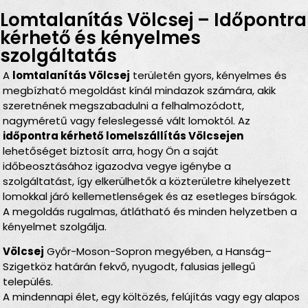
Lomtalanítás Völcsej – Időpontra
kérhető és kényelmes
szolgáltatás
A
lomtalanítás Völcsej
területén gyors, kényelmes és
megbízható megoldást kínál mindazok számára, akik
szeretnének megszabadulni a felhalmozódott,
nagyméretű vagy feleslegessé vált lomoktól. Az
időpontra kérhető lomelszállítás Völcsejen
lehetőséget biztosít arra, hogy Ön a saját
időbeosztásához igazodva vegye igénybe a
szolgáltatást, így elkerülhetők a közterületre kihelyezett
lomokkal járó kellemetlenségek és az esetleges bírságok.
A megoldás rugalmas, átlátható és minden helyzetben a
kényelmet szolgálja.
Völcsej
Győr-Moson-Sopron megyében, a Hanság–
Szigetköz határán fekvő, nyugodt, falusias jellegű
település.
A mindennapi élet, egy költözés, felújítás vagy egy alapos