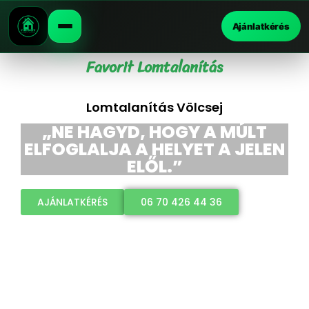
Ajánlatkérés
Favorit Lomtalanítás
Lomtalanítás Völcsej
„NE HAGYD, HOGY A MÚLT
ELFOGLALJA A HELYET A JELEN
ELŐL.”
AJÁNLATKÉRÉS
06 70 426 44 36