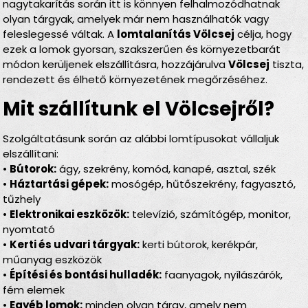
nagytakarítás során itt is könnyen felhalmozódhatnak
olyan tárgyak, amelyek már nem használhatók vagy
feleslegessé váltak. A
lomtalanítás Völcsej
célja, hogy
ezek a lomok gyorsan, szakszerűen és környezetbarát
módon kerüljenek elszállításra, hozzájárulva
Völcsej
tiszta,
rendezett és élhető környezetének megőrzéséhez.
Mit szállítunk el Völcsejről?
Szolgáltatásunk során az alábbi lomtípusokat vállaljuk
elszállítani:
•
Bútorok:
ágy, szekrény, komód, kanapé, asztal, szék
•
Háztartási gépek:
mosógép, hűtőszekrény, fagyasztó,
tűzhely
•
Elektronikai eszközök:
televízió, számítógép, monitor,
nyomtató
•
Kerti és udvari tárgyak:
kerti bútorok, kerékpár,
műanyag eszközök
•
Építési és bontási hulladék:
faanyagok, nyílászárók,
fém elemek
•
Egyéb lomok:
minden olyan tárgy, amely nem