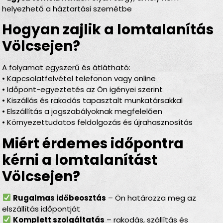
helyezhető a háztartási szemétbe
Hogyan zajlik a lomtalanítás
Völcsejen?
A folyamat egyszerű és átlátható:
• Kapcsolatfelvétel telefonon vagy online
• Időpont-egyeztetés az Ön igényei szerint
• Kiszállás és rakodás tapasztalt munkatársakkal
• Elszállítás a jogszabályoknak megfelelően
• Környezettudatos feldolgozás és újrahasznosítás
Miért érdemes időpontra
kérni a lomtalanítást
Völcsejen?
Rugalmas időbeosztás
– Ön határozza meg az
elszállítás időpontját
Komplett szolgáltatás
– rakodás, szállítás és