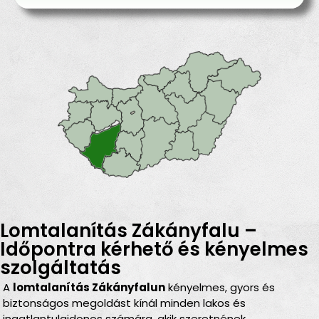
Lomtalanítás Zákányfalu –
Időpontra kérhető és kényelmes
szolgáltatás
A
lomtalanítás Zákányfalun
kényelmes, gyors és
biztonságos megoldást kínál minden lakos és
ingatlantulajdonos számára, akik szeretnének