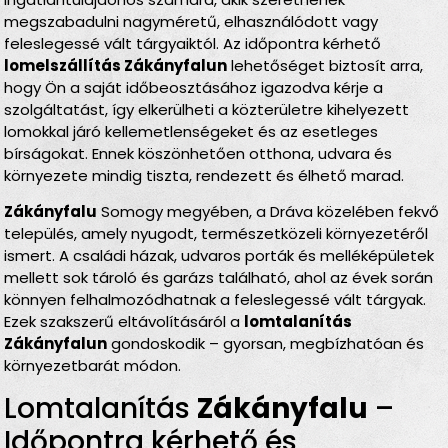
megszabadulni nagyméretű, elhasználódott vagy
feleslegessé vált tárgyaiktól. Az időpontra kérhető
lomelszállítás Zákányfalun
lehetőséget biztosít arra,
hogy Ön a saját időbeosztásához igazodva kérje a
szolgáltatást, így elkerülheti a közterületre kihelyezett
lomokkal járó kellemetlenségeket és az esetleges
bírságokat. Ennek köszönhetően otthona, udvara és
környezete mindig tiszta, rendezett és élhető marad.
Zákányfalu
Somogy megyében, a Dráva közelében fekvő
település, amely nyugodt, természetközeli környezetéről
ismert. A családi házak, udvaros porták és melléképületek
mellett sok tároló és garázs található, ahol az évek során
könnyen felhalmozódhatnak a feleslegessé vált tárgyak.
Ezek szakszerű eltávolításáról a
lomtalanítás
Zákányfalun
gondoskodik – gyorsan, megbízhatóan és
környezetbarát módon.
Lomtalanítás
Zákányfalu
–
Időpontra kérhető és