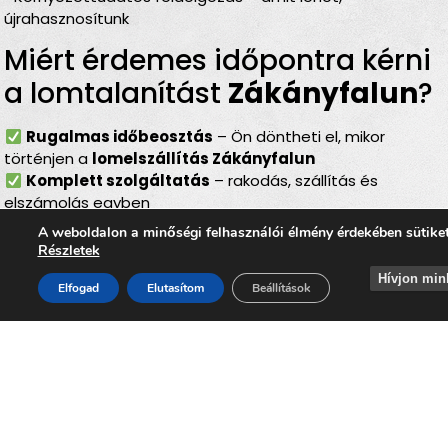
újrahasznosítunk
Miért érdemes időpontra kérni
a lomtalanítást
Zákányfalun
?
Rugalmas időbeosztás
– Ön döntheti el, mikor
történjen a
lomelszállítás Zákányfalun
Komplett szolgáltatás
– rakodás, szállítás és
elszámolás egyben
Bírságmentes megoldás
– nem kell közterületre
A weboldalon a minőségi felhasználói élmény érdekében sütike
kihelyezni a lomokat
Részletek
Környezetbarát feldolgozás
– felelős, szelektív
Hívjon min
Elfogad
Elutasítom
Beállítások
hulladékkezelés
Gyors és szakszerű
– minden gördülékenyen,
biztonságosan történik
Lomtalanítás
Zákányfalu
–
ideális választás minden
helyzetben