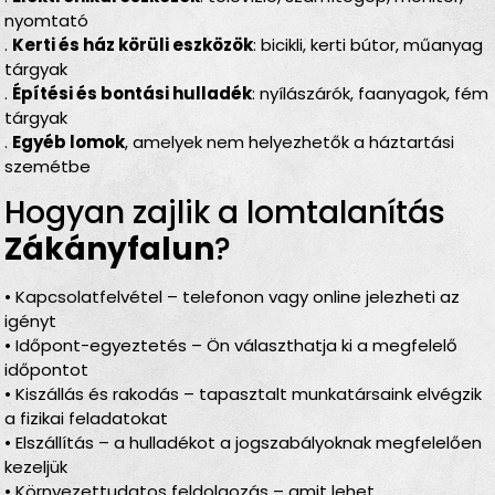
nyomtató
.
Kerti és ház körüli eszközök
: bicikli, kerti bútor, műanyag
tárgyak
.
Építési és bontási hulladék
: nyílászárók, faanyagok, fém
tárgyak
.
Egyéb lomok
, amelyek nem helyezhetők a háztartási
szemétbe
Hogyan zajlik a lomtalanítás
Zákányfalun
?
• Kapcsolatfelvétel – telefonon vagy online jelezheti az
igényt
• Időpont-egyeztetés – Ön választhatja ki a megfelelő
időpontot
• Kiszállás és rakodás – tapasztalt munkatársaink elvégzik
a fizikai feladatokat
• Elszállítás – a hulladékot a jogszabályoknak megfelelően
kezeljük
• Környezettudatos feldolgozás – amit lehet,