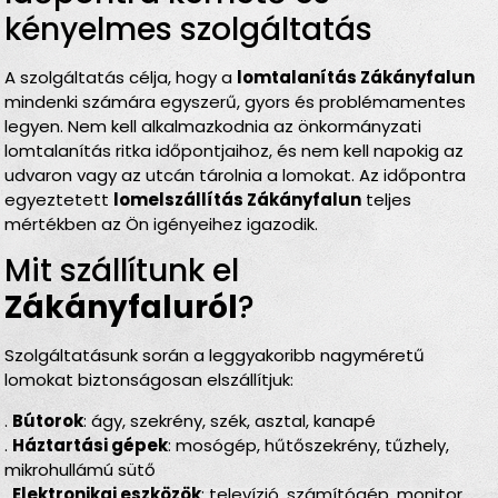
kényelmes szolgáltatás
A szolgáltatás célja, hogy a
lomtalanítás Zákányfalun
mindenki számára egyszerű, gyors és problémamentes
legyen. Nem kell alkalmazkodnia az önkormányzati
lomtalanítás ritka időpontjaihoz, és nem kell napokig az
udvaron vagy az utcán tárolnia a lomokat. Az időpontra
egyeztetett
lomelszállítás Zákányfalun
teljes
mértékben az Ön igényeihez igazodik.
Mit szállítunk el
Zákányfaluról
?
Szolgáltatásunk során a leggyakoribb nagyméretű
lomokat biztonságosan elszállítjuk:
.
Bútorok
: ágy, szekrény, szék, asztal, kanapé
.
Háztartási gépek
: mosógép, hűtőszekrény, tűzhely,
mikrohullámú sütő
.
Elektronikai eszközök
: televízió, számítógép, monitor,