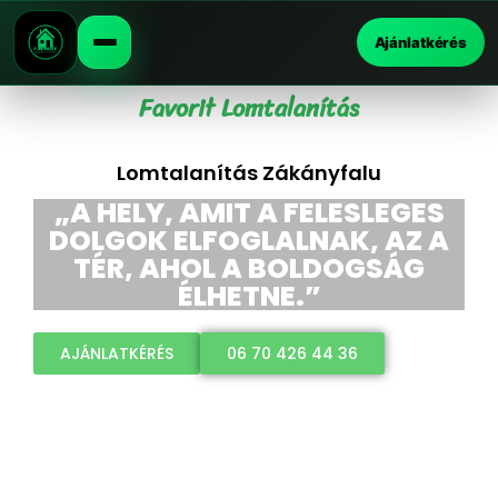
Ajánlatkérés
Favorit Lomtalanítás
Lomtalanítás Zákányfalu
„A HELY, AMIT A FELESLEGES
DOLGOK ELFOGLALNAK, AZ A
TÉR, AHOL A BOLDOGSÁG
ÉLHETNE.”
AJÁNLATKÉRÉS
06 70 426 44 36