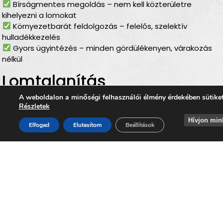
Bírságmentes megoldás – nem kell közterületre
kihelyezni a lomokat
Környezetbarát feldolgozás – felelős, szelektív
hulladékkezelés
Gyors ügyintézés – minden gördülékenyen, várakozás
nélkül
Lomtalanítás
Zalaistvándon
– ideális
A weboldalon a minőségi felhasználói élmény érdekében sütike
Részletek
választás minden
Hívjon min
Elfogad
Elutasítom
Beállítások
helyzetben
Akár költözés, felújítás, öröklés, padlás- vagy pinceürítés,
udvartakarítás vagy régi bútorok lecserélése előtt áll, a
lomtalanítás Zalaistvándon
mindig ideális választás. A
szolgáltatás segítségével Ön gyorsan, kényelmesen és
környezetkímélő módon szabadulhat meg minden
felesleges tárgytól.