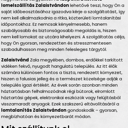
lomelszállítás Zalaistvándon
lehetővé teszi, hogy Ön a
saját időbeosztásához igazodva kérje a szolgáltatást, így
nem kell alkalmazkodnia a ritka, közterületi lomtalanítási
időpontokhoz. Ez nemcsak kényelmesebb, hanem
szabályosabb és biztonságosabb megoldás is, hiszen
nem kell lomokat az utcára kihelyezni. A szolgáltatás célja,
hogy Ön gyorsan, rendezetten és stresszmentesen
szabadulhasson meg minden felesleges tárgytól.
Zalaistvánd
Zala megyében, dombos, erdőkkel tarkított
vidéken fekvő, nyugodt hangulatú település. Az itt élők
számára különösen fontos a tiszta, rendezett környezet,
hiszen a falusias jelleg és a természet közelsége adják a
település igazi értékét. Az évek során azonban minden
háztartásban felhalmozódnak régi bútorok, elromlott
háztartási gépek, elektronikai eszközök vagy felújításból
visszamaradt anyagok. Ezek szakszerű eltávolításáról a
lomtalanítás Zalaistvándon
gondoskodik – gyorsan,
megbízhatóan és környezetbarát módon.