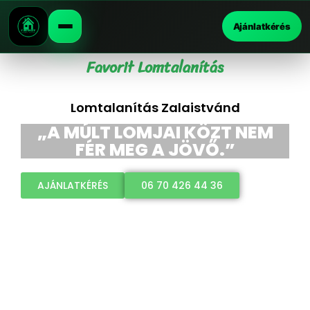
Ajánlatkérés
Favorit Lomtalanítás
Lomtalanítás Zalaistvánd
„A MÚLT LOMJAI KÖZT NEM
FÉR MEG A JÖVŐ.”
AJÁNLATKÉRÉS
06 70 426 44 36