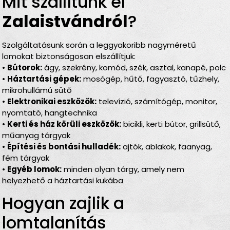
Mit szállítunk el
Zalaistvándról
?
Szolgáltatásunk során a leggyakoribb nagyméretű
lomokat biztonságosan elszállítjuk:
•
Bútorok:
ágy, szekrény, komód, szék, asztal, kanapé, polc
•
Háztartási gépek:
mosógép, hűtő, fagyasztó, tűzhely,
mikrohullámú sütő
•
Elektronikai eszközök:
televízió, számítógép, monitor,
nyomtató, hangtechnika
•
Kerti és ház körüli eszközök:
bicikli, kerti bútor, grillsütő,
műanyag tárgyak
•
Építési és bontási hulladék:
ajtók, ablakok, faanyag,
fém tárgyak
•
Egyéb lomok:
minden olyan tárgy, amely nem
helyezhető a háztartási kukába
Hogyan zajlik a
lomtalanítás