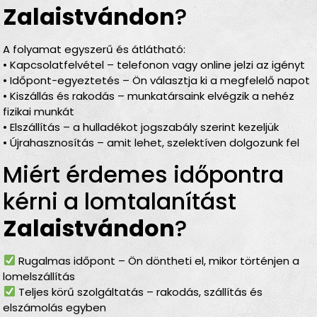
Zalaistvándon
?
A folyamat egyszerű és átlátható:
• Kapcsolatfelvétel – telefonon vagy online jelzi az igényt
• Időpont-egyeztetés – Ön választja ki a megfelelő napot
• Kiszállás és rakodás – munkatársaink elvégzik a nehéz
fizikai munkát
• Elszállítás – a hulladékot jogszabály szerint kezeljük
• Újrahasznosítás – amit lehet, szelektíven dolgozunk fel
Miért érdemes időpontra
kérni a lomtalanítást
Zalaistvándon
?
Rugalmas időpont – Ön döntheti el, mikor történjen a
lomelszállítás
Teljes körű szolgáltatás – rakodás, szállítás és
elszámolás egyben