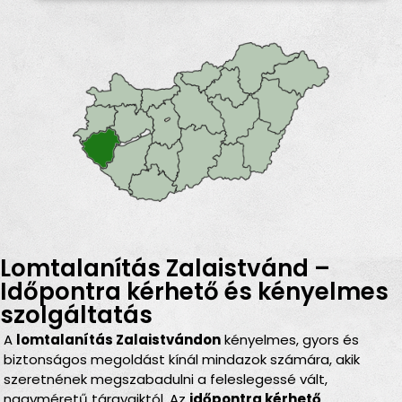
Lomtalanítás Zalaistvánd –
Időpontra kérhető és kényelmes
szolgáltatás
A
lomtalanítás Zalaistvándon
kényelmes, gyors és
biztonságos megoldást kínál mindazok számára, akik
szeretnének megszabadulni a feleslegessé vált,
nagyméretű tárgyaiktól. Az
időpontra kérhető