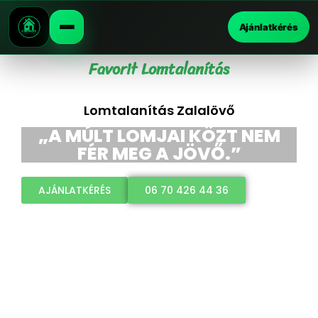
Ajánlatkérés
Favorit Lomtalanítás
Lomtalanítás Zalalövő
„A MÚLT LOMJAI KÖZT NEM
FÉR MEG A JÖVŐ.”
AJÁNLATKÉRÉS
06 70 426 44 36