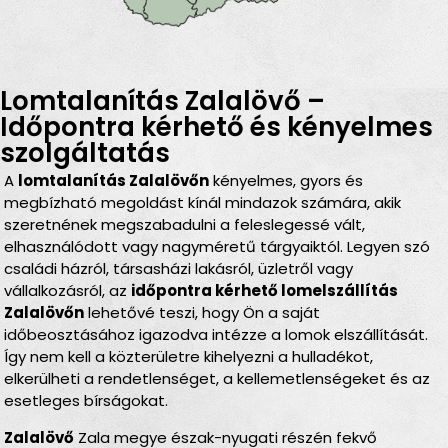
Lomtalanítás Zalalövő –
Időpontra kérhető és kényelmes
szolgáltatás
A
lomtalanítás Zalalövőn
kényelmes, gyors és
megbízható megoldást kínál mindazok számára, akik
szeretnének megszabadulni a feleslegessé vált,
elhasználódott vagy nagyméretű tárgyaiktól. Legyen szó
családi házról, társasházi lakásról, üzletről vagy
vállalkozásról, az
időpontra kérhető lomelszállítás
Zalalövőn
lehetővé teszi, hogy Ön a saját
időbeosztásához igazodva intézze a lomok elszállítását.
Így nem kell a közterületre kihelyezni a hulladékot,
elkerülheti a rendetlenséget, a kellemetlenségeket és az
esetleges bírságokat.
Zalalövő
Zala megye észak-nyugati részén fekvő