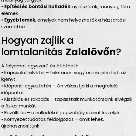
•
Építési és bontási hulladék
: nyílászárók, faanyag, fém
elemek
•
Egyéb lomok
, amelyek nem helyezhetők a háztartási
szemétbe
Hogyan zajlik a
lomtalanítás
Zalalövőn
?
A folyamat egyszerű és átlátható:
• Kapcsolatfelvétel – telefonon vagy online jelezheti az
igényt
• Időpont-egyeztetés – Ön választja ki a megfelelő
időpontot
• Kiszállás és rakodás – tapasztalt munkatársaink elvégzik
a fizikai munkát
• Elszállítás – a hulladékot jogszabály szerint kezeljük
• Környezettudatos feldolgozás – amit lehet,
újrahasznosítunk