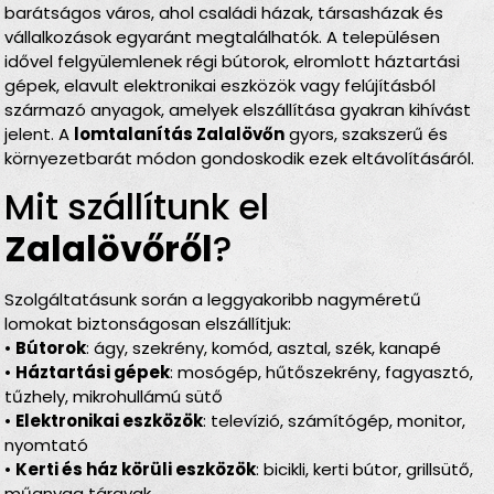
barátságos város, ahol családi házak, társasházak és
vállalkozások egyaránt megtalálhatók. A településen
idővel felgyülemlenek régi bútorok, elromlott háztartási
gépek, elavult elektronikai eszközök vagy felújításból
származó anyagok, amelyek elszállítása gyakran kihívást
jelent. A
lomtalanítás Zalalövőn
gyors, szakszerű és
környezetbarát módon gondoskodik ezek eltávolításáról.
Mit szállítunk el
Zalalövőről
?
Szolgáltatásunk során a leggyakoribb nagyméretű
lomokat biztonságosan elszállítjuk:
•
Bútorok
: ágy, szekrény, komód, asztal, szék, kanapé
•
Háztartási gépek
: mosógép, hűtőszekrény, fagyasztó,
tűzhely, mikrohullámú sütő
•
Elektronikai eszközök
: televízió, számítógép, monitor,
nyomtató
•
Kerti és ház körüli eszközök
: bicikli, kerti bútor, grillsütő,
műanyag tárgyak