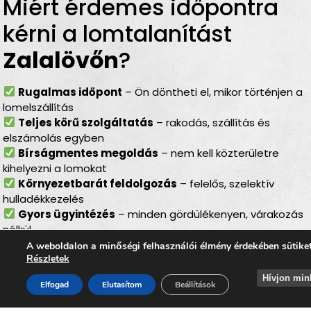
Miért érdemes időpontra
kérni a lomtalanítást
Zalalövőn
?
Rugalmas időpont
– Ön döntheti el, mikor történjen a
lomelszállítás
Teljes körű szolgáltatás
– rakodás, szállítás és
elszámolás egyben
Bírságmentes megoldás
– nem kell közterületre
kihelyezni a lomokat
Környezetbarát feldolgozás
– felelős, szelektív
hulladékkezelés
Gyors ügyintézés
– minden gördülékenyen, várakozás
nélkül
A weboldalon a minőségi felhasználói élmény érdekében sütike
Lomtalanítás
Zalalövőn
–
Részletek
ideális választás minden
Hívjon min
Elfogad
Elutasítom
Beállítások