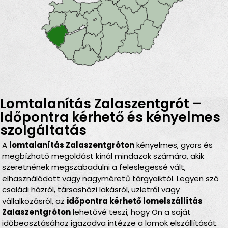
Lomtalanítás Zalaszentgrót –
Időpontra kérhető és kényelmes
szolgáltatás
A
lomtalanítás Zalaszentgróton
kényelmes, gyors és
megbízható megoldást kínál mindazok számára, akik
szeretnének megszabadulni a feleslegessé vált,
elhasználódott vagy nagyméretű tárgyaiktól. Legyen szó
családi házról, társasházi lakásról, üzletről vagy
vállalkozásról, az
időpontra kérhető lomelszállítás
Zalaszentgróton
lehetővé teszi, hogy Ön a saját
időbeosztásához igazodva intézze a lomok elszállítását.