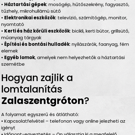
•
Háztartási gépek
: mosógép, hűtőszekrény, fagyasztó,
tűzhely, mikrohullámú sütő
•
Elektronikai eszközök
: televízió, számítógép, monitor,
nyomtató
•
Kerti és ház körüli eszközök
: bicikli, kerti bútor, grillsütő,
műanyag tárgyak
•
Építési és bontási hulladék
: nyílászárók, faanyag, fém
elemek
•
Egyéb lomok
, amelyek nem helyezhetők a háztartási
szemétbe
Hogyan zajlik a
lomtalanítás
Zalaszentgróton
?
A folyamat egyszerű és átlátható:
• Kapcsolatfelvétel – telefonon vagy online jelezheti az
igényt
• Időpont-egyeztetés – Ön választja ki a megfelelő