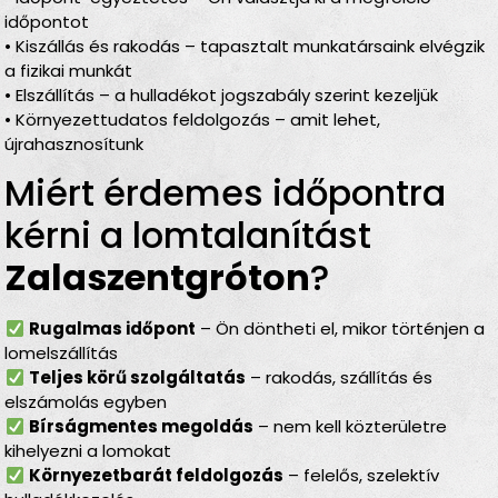
időpontot
• Kiszállás és rakodás – tapasztalt munkatársaink elvégzik
a fizikai munkát
• Elszállítás – a hulladékot jogszabály szerint kezeljük
• Környezettudatos feldolgozás – amit lehet,
újrahasznosítunk
Miért érdemes időpontra
kérni a lomtalanítást
Zalaszentgróton
?
Rugalmas időpont
– Ön döntheti el, mikor történjen a
lomelszállítás
Teljes körű szolgáltatás
– rakodás, szállítás és
elszámolás egyben
Bírságmentes megoldás
– nem kell közterületre
kihelyezni a lomokat
Környezetbarát feldolgozás
– felelős, szelektív