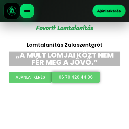
Ajánlatkérés
Favorit Lomtalanítás
Lomtalanítás Zalaszentgrót
„A MÚLT LOMJAI KÖZT NEM
FÉR MEG A JÖVŐ.”
AJÁNLATKÉRÉS
06 70 426 44 36