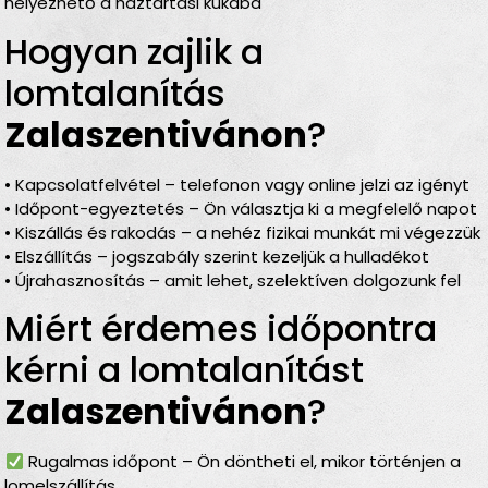
helyezhető a háztartási kukába
Hogyan zajlik a
lomtalanítás
Zalaszentivánon
?
• Kapcsolatfelvétel – telefonon vagy online jelzi az igényt
• Időpont-egyeztetés – Ön választja ki a megfelelő napot
• Kiszállás és rakodás – a nehéz fizikai munkát mi végezzük
• Elszállítás – jogszabály szerint kezeljük a hulladékot
• Újrahasznosítás – amit lehet, szelektíven dolgozunk fel
Miért érdemes időpontra
kérni a lomtalanítást
Zalaszentivánon
?
Rugalmas időpont – Ön döntheti el, mikor történjen a
lomelszállítás