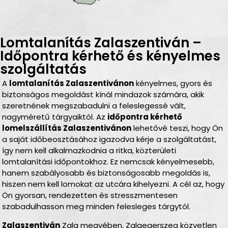
Lomtalanítás Zalaszentiván –
Időpontra kérhető és kényelmes
szolgáltatás
A
lomtalanítás Zalaszentivánon
kényelmes, gyors és
biztonságos megoldást kínál mindazok számára, akik
szeretnének megszabadulni a feleslegessé vált,
nagyméretű tárgyaiktól. Az
időpontra kérhető
lomelszállítás Zalaszentivánon
lehetővé teszi, hogy Ön
a saját időbeosztásához igazodva kérje a szolgáltatást,
így nem kell alkalmazkodnia a ritka, közterületi
lomtalanítási időpontokhoz. Ez nemcsak kényelmesebb,
hanem szabályosabb és biztonságosabb megoldás is,
hiszen nem kell lomokat az utcára kihelyezni. A cél az, hogy
Ön gyorsan, rendezetten és stresszmentesen
szabadulhasson meg minden felesleges tárgytól.
Zalaszentiván
Zala megyében, Zalaegerszeg közvetlen