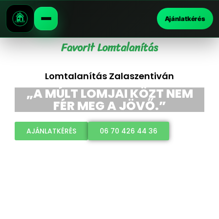
Ajánlatkérés
Favorit Lomtalanítás
Lomtalanítás Zalaszentiván
„A MÚLT LOMJAI KÖZT NEM
FÉR MEG A JÖVŐ.”
AJÁNLATKÉRÉS
06 70 426 44 36