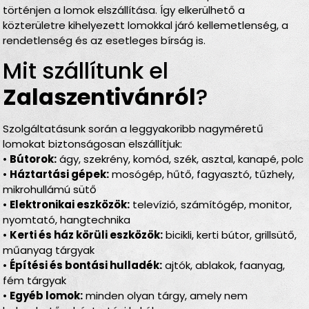
történjen a lomok elszállítása. Így elkerülhető a
közterületre kihelyezett lomokkal járó kellemetlenség, a
rendetlenség és az esetleges bírság is.
Mit szállítunk el
Zalaszentivánról
?
Szolgáltatásunk során a leggyakoribb nagyméretű
lomokat biztonságosan elszállítjuk:
•
Bútorok:
ágy, szekrény, komód, szék, asztal, kanapé, polc
•
Háztartási gépek:
mosógép, hűtő, fagyasztó, tűzhely,
mikrohullámú sütő
•
Elektronikai eszközök:
televízió, számítógép, monitor,
nyomtató, hangtechnika
•
Kerti és ház körüli eszközök:
bicikli, kerti bútor, grillsütő,
műanyag tárgyak
•
Építési és bontási hulladék:
ajtók, ablakok, faanyag,
fém tárgyak
•
Egyéb lomok:
minden olyan tárgy, amely nem