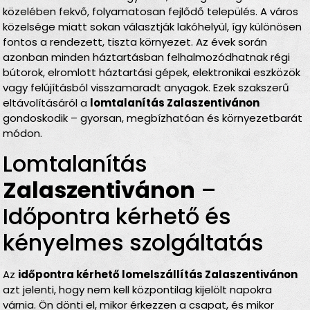
közelében fekvő, folyamatosan fejlődő település. A város
közelsége miatt sokan választják lakóhelyül, így különösen
fontos a rendezett, tiszta környezet. Az évek során
azonban minden háztartásban felhalmozódhatnak régi
bútorok, elromlott háztartási gépek, elektronikai eszközök
vagy felújításból visszamaradt anyagok. Ezek szakszerű
eltávolításáról a
lomtalanítás Zalaszentivánon
gondoskodik – gyorsan, megbízhatóan és környezetbarát
módon.
Lomtalanítás
Zalaszentivánon
–
Időpontra kérhető és
kényelmes szolgáltatás
Az
időpontra kérhető lomelszállítás Zalaszentivánon
azt jelenti, hogy nem kell központilag kijelölt napokra
várnia. Ön dönti el, mikor érkezzen a csapat, és mikor