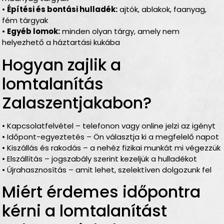
•
Építési és bontási hulladék:
ajtók, ablakok, faanyag,
fém tárgyak
•
Egyéb lomok:
minden olyan tárgy, amely nem
helyezhető a háztartási kukába
Hogyan zajlik a
lomtalanítás
Zalaszentjakabon?
• Kapcsolatfelvétel – telefonon vagy online jelzi az igényt
• Időpont-egyeztetés – Ön választja ki a megfelelő napot
• Kiszállás és rakodás – a nehéz fizikai munkát mi végezzük
• Elszállítás – jogszabály szerint kezeljük a hulladékot
• Újrahasznosítás – amit lehet, szelektíven dolgozunk fel
Miért érdemes időpontra
kérni a lomtalanítást