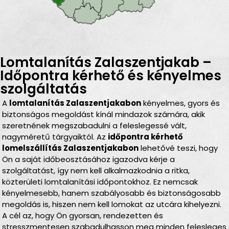
Lomtalanítás Zalaszentjakab –
Időpontra kérhető és kényelmes
szolgáltatás
A
lomtalanítás Zalaszentjakabon
kényelmes, gyors és
biztonságos megoldást kínál mindazok számára, akik
szeretnének megszabadulni a feleslegessé vált,
nagyméretű tárgyaiktól. Az
időpontra kérhető
lomelszállítás Zalaszentjakabon
lehetővé teszi, hogy
Ön a saját időbeosztásához igazodva kérje a
szolgáltatást, így nem kell alkalmazkodnia a ritka,
közterületi lomtalanítási időpontokhoz. Ez nemcsak
kényelmesebb, hanem szabályosabb és biztonságosabb
megoldás is, hiszen nem kell lomokat az utcára kihelyezni.
A cél az, hogy Ön gyorsan, rendezetten és
stresszmentesen szabadulhasson meg minden felesleges