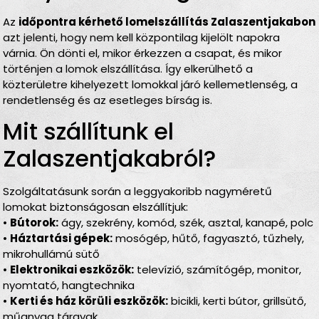
Az
időpontra kérhető lomelszállítás Zalaszentjakabon
azt jelenti, hogy nem kell központilag kijelölt napokra
várnia. Ön dönti el, mikor érkezzen a csapat, és mikor
történjen a lomok elszállítása. Így elkerülhető a
közterületre kihelyezett lomokkal járó kellemetlenség, a
rendetlenség és az esetleges bírság is.
Mit szállítunk el
Zalaszentjakabról?
Szolgáltatásunk során a leggyakoribb nagyméretű
lomokat biztonságosan elszállítjuk:
•
Bútorok:
ágy, szekrény, komód, szék, asztal, kanapé, polc
•
Háztartási gépek:
mosógép, hűtő, fagyasztó, tűzhely,
mikrohullámú sütő
•
Elektronikai eszközök:
televízió, számítógép, monitor,
nyomtató, hangtechnika
•
Kerti és ház körüli eszközök:
bicikli, kerti bútor, grillsütő,
műanyag tárgyak