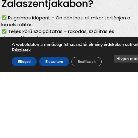
Zalaszentjakabon?
Rugalmas időpont – Ön döntheti el, mikor történjen a
lomelszállítás
Teljes körű szolgáltatás – rakodás, szállítás és
elszámolás egyben
Bírságmentes megoldás – nem kell közterületre
A weboldalon a minőségi felhasználói élmény érdekében sütike
Részletek
kihelyezni a lomokat
Környezetbarát feldolgozás – felelős, szelektív
Hívjon min
Elfogad
Elutasítom
Beállítások
hulladékkezelés
Gyors ügyintézés – minden gördülékenyen, várakozás
nélkül
Lomtalanítás
Zalaszentjakabon – ideális
választás minden
helyzetben