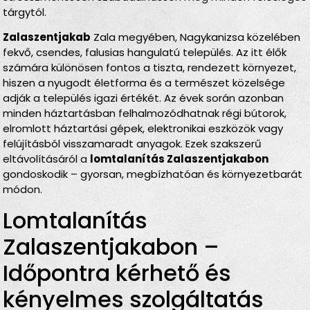
tárgytól.
Zalaszentjakab
Zala megyében, Nagykanizsa közelében
fekvő, csendes, falusias hangulatú település. Az itt élők
számára különösen fontos a tiszta, rendezett környezet,
hiszen a nyugodt életforma és a természet közelsége
adják a település igazi értékét. Az évek során azonban
minden háztartásban felhalmozódhatnak régi bútorok,
elromlott háztartási gépek, elektronikai eszközök vagy
felújításból visszamaradt anyagok. Ezek szakszerű
eltávolításáról a
lomtalanítás Zalaszentjakabon
gondoskodik – gyorsan, megbízhatóan és környezetbarát
módon.
Lomtalanítás
Zalaszentjakabon –
Időpontra kérhető és
kényelmes szolgáltatás