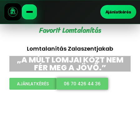
Ajánlatkérés
Favorit Lomtalanítás
Lomtalanítás Zalaszentjakab
„A MÚLT LOMJAI KÖZT NEM
FÉR MEG A JÖVŐ.”
AJÁNLATKÉRÉS
06 70 426 44 36