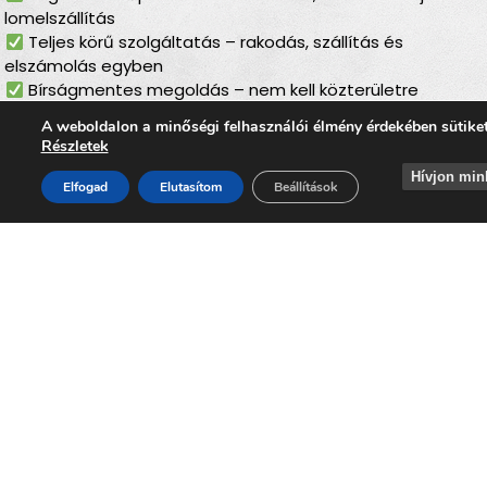
lomelszállítás
Teljes körű szolgáltatás – rakodás, szállítás és
elszámolás egyben
Bírságmentes megoldás – nem kell közterületre
kihelyezni a lomokat
A weboldalon a minőségi felhasználói élmény érdekében sütike
Környezetbarát feldolgozás – felelős, szelektív
Részletek
hulladékkezelés
Hívjon min
Gyors ügyintézés – minden gördülékenyen, várakozás
Elfogad
Elutasítom
Beállítások
nélkül
Lomtalanítás
Zalaszentlászlón
– ideális
választás minden
helyzetben
Akár költözés, felújítás, öröklés, padlás- vagy pinceürítés,
udvartakarítás vagy régi bútorok lecserélése előtt áll, a
lomtalanítás Zalaszentlászlón
mindig ideális megoldás.