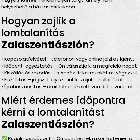
helyezhető a háztartási kukába
Hogyan zajlik a
lomtalanítás
Zalaszentlászlón
?
• Kapcsolatfelvétel – telefonon vagy online jelzi az igényt
• Időpont-egyeztetés – Ön választja ki a megfelelő napot
• Kiszállás és rakodás – a nehéz fizikai munkát mi végezzük
• Elszállítás – jogszabály szerint kezeljük a hulladékot
• Újrahasznosítás – amit lehet, szelektíven dolgozunk fel
Miért érdemes időpontra
kérni a lomtalanítást
Zalaszentlászlón
?
Rugalmas időpont – Ön döntheti el, mikor történjen a