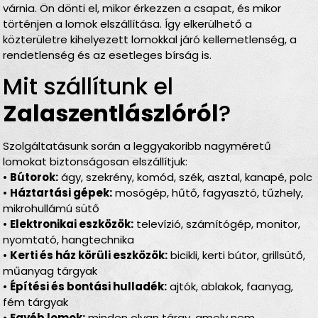
várnia. Ön dönti el, mikor érkezzen a csapat, és mikor
történjen a lomok elszállítása. Így elkerülhető a
közterületre kihelyezett lomokkal járó kellemetlenség, a
rendetlenség és az esetleges bírság is.
Mit szállítunk el
Zalaszentlászlóról
?
Szolgáltatásunk során a leggyakoribb nagyméretű
lomokat biztonságosan elszállítjuk:
•
Bútorok:
ágy, szekrény, komód, szék, asztal, kanapé, polc
•
Háztartási gépek:
mosógép, hűtő, fagyasztó, tűzhely,
mikrohullámú sütő
•
Elektronikai eszközök:
televízió, számítógép, monitor,
nyomtató, hangtechnika
•
Kerti és ház körüli eszközök:
bicikli, kerti bútor, grillsütő,
műanyag tárgyak
•
Építési és bontási hulladék:
ajtók, ablakok, faanyag,
fém tárgyak
•
Egyéb lomok:
minden olyan tárgy, amely nem