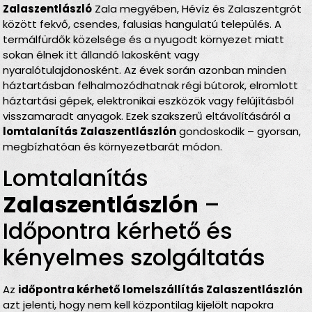
Zalaszentlászló
Zala megyében, Hévíz és Zalaszentgrót
között fekvő, csendes, falusias hangulatú település. A
termálfürdők közelsége és a nyugodt környezet miatt
sokan élnek itt állandó lakosként vagy
nyaralótulajdonosként. Az évek során azonban minden
háztartásban felhalmozódhatnak régi bútorok, elromlott
háztartási gépek, elektronikai eszközök vagy felújításból
visszamaradt anyagok. Ezek szakszerű eltávolításáról a
lomtalanítás Zalaszentlászlón
gondoskodik – gyorsan,
megbízhatóan és környezetbarát módon.
Lomtalanítás
Zalaszentlászlón
–
Időpontra kérhető és
kényelmes szolgáltatás
Az
időpontra kérhető lomelszállítás Zalaszentlászlón
azt jelenti, hogy nem kell központilag kijelölt napokra