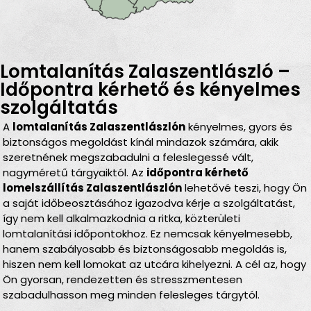
Lomtalanítás Zalaszentlászló –
Időpontra kérhető és kényelmes
szolgáltatás
A
lomtalanítás Zalaszentlászlón
kényelmes, gyors és
biztonságos megoldást kínál mindazok számára, akik
szeretnének megszabadulni a feleslegessé vált,
nagyméretű tárgyaiktól. Az
időpontra kérhető
lomelszállítás Zalaszentlászlón
lehetővé teszi, hogy Ön
a saját időbeosztásához igazodva kérje a szolgáltatást,
így nem kell alkalmazkodnia a ritka, közterületi
lomtalanítási időpontokhoz. Ez nemcsak kényelmesebb,
hanem szabályosabb és biztonságosabb megoldás is,
hiszen nem kell lomokat az utcára kihelyezni. A cél az, hogy
Ön gyorsan, rendezetten és stresszmentesen
szabadulhasson meg minden felesleges tárgytól.