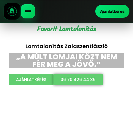
Ajánlatkérés
Favorit Lomtalanítás
Lomtalanítás Zalaszentlászló
„A MÚLT LOMJAI KÖZT NEM
FÉR MEG A JÖVŐ.”
AJÁNLATKÉRÉS
06 70 426 44 36