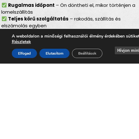
Rugalmas időpont
– Ön döntheti el, mikor történjen a
lomelszállítás
Teljes körű szolgáltatás
– rakodás, szállítás és
elszámolás egyben
Bírságmentes megoldás
– nem kell közterületre
A weboldalon a minőségi felhasználói élmény érdekében sütike
kihelyezni a lomokat
Részletek
Környezetbarát feldolgozás
– felelős, szelektív
Hívjon min
hulladékkezelés
Elfogad
Elutasítom
Beállítások
Gyors ügyintézés
– minden gördülékenyen, várakozás
nélkül
Lomtalanítás
Zalaszentmihályon
–
ideális választás minden
helyzetben
Akár költözés, felújítás, öröklés, padlás- vagy pinceürítés,
udvartakarítás vagy régi bútorok lecserélése előtt áll, a