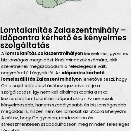
Lomtalanítás Zalaszentmihály –
Időpontra kérhető és kényelmes
szolgáltatás
A
lomtalanítás Zalaszentmihályon
kényelmes, gyors és
biztonságos megoldást kínál mindazok számára, akik
szeretnének megszabadulni a feleslegessé vált,
nagyméretű tárgyaiktól. Az
időpontra kérhető
lomelszállítás Zalaszentmihályon
lehetővé teszi, hogy
Ön a saját időbeosztásához igazodva kérje a
szolgáltatást, így nem kell alkalmazkodnia a ritka,
közterületi lomtalanítási időpontokhoz. Ez nemcsak
kényelmesebb, hanem szabályosabb és biztonságosabb
megoldás is, hiszen nem kell lomokat az utcára kihelyezni.
A cél az, hogy Ön gyorsan, rendezetten és
stresszmentesen szabadulhasson meg minden felesleges
tárgytól.