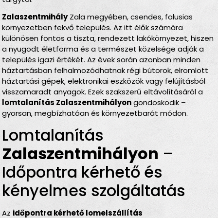
Zalaszentmihály
Zala megyében, csendes, falusias
környezetben fekvő település. Az itt élők számára
különösen fontos a tiszta, rendezett lakókörnyezet, hiszen
a nyugodt életforma és a természet közelsége adják a
település igazi értékét. Az évek során azonban minden
háztartásban felhalmozódhatnak régi bútorok, elromlott
háztartási gépek, elektronikai eszközök vagy felújításból
visszamaradt anyagok. Ezek szakszerű eltávolításáról a
lomtalanítás Zalaszentmihályon
gondoskodik –
gyorsan, megbízhatóan és környezetbarát módon.
Lomtalanítás
Zalaszentmihályon
–
Időpontra kérhető és
kényelmes szolgáltatás
Az
időpontra kérhető lomelszállítás