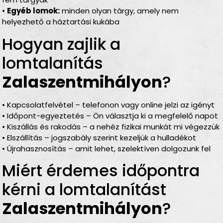
•
Egyéb lomok:
minden olyan tárgy, amely nem
helyezhető a háztartási kukába
Hogyan zajlik a
lomtalanítás
Zalaszentmihályon
?
• Kapcsolatfelvétel – telefonon vagy online jelzi az igényt
• Időpont-egyeztetés – Ön választja ki a megfelelő napot
• Kiszállás és rakodás – a nehéz fizikai munkát mi végezzük
• Elszállítás – jogszabály szerint kezeljük a hulladékot
• Újrahasznosítás – amit lehet, szelektíven dolgozunk fel
Miért érdemes időpontra
kérni a lomtalanítást
Zalaszentmihályon
?