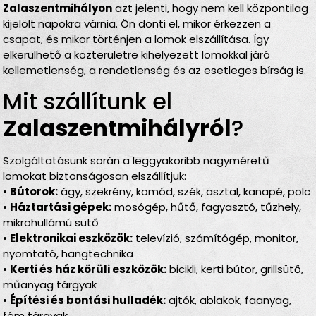
Zalaszentmihályon
azt jelenti, hogy nem kell központilag
kijelölt napokra várnia. Ön dönti el, mikor érkezzen a
csapat, és mikor történjen a lomok elszállítása. Így
elkerülhető a közterületre kihelyezett lomokkal járó
kellemetlenség, a rendetlenség és az esetleges bírság is.
Mit szállítunk el
Zalaszentmihályról
?
Szolgáltatásunk során a leggyakoribb nagyméretű
lomokat biztonságosan elszállítjuk:
•
Bútorok:
ágy, szekrény, komód, szék, asztal, kanapé, polc
•
Háztartási gépek:
mosógép, hűtő, fagyasztó, tűzhely,
mikrohullámú sütő
•
Elektronikai eszközök:
televízió, számítógép, monitor,
nyomtató, hangtechnika
•
Kerti és ház körüli eszközök:
bicikli, kerti bútor, grillsütő,
műanyag tárgyak
•
Építési és bontási hulladék:
ajtók, ablakok, faanyag,
fém tárgyak