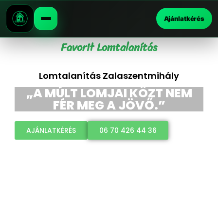
Ajánlatkérés
Favorit Lomtalanítás
Lomtalanítás Zalaszentmihály
„A MÚLT LOMJAI KÖZT NEM
FÉR MEG A JÖVŐ.”
AJÁNLATKÉRÉS
06 70 426 44 36