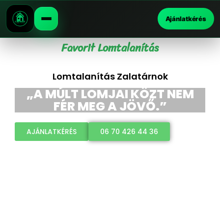
Ajánlatkérés
Favorit Lomtalanítás
Lomtalanítás Zalatárnok
„A MÚLT LOMJAI KÖZT NEM
FÉR MEG A JÖVŐ.”
AJÁNLATKÉRÉS
06 70 426 44 36