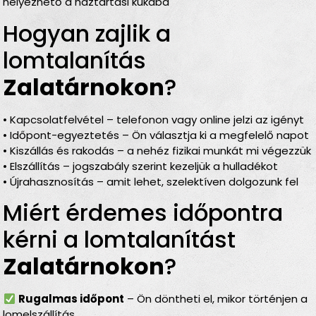
helyezhető a háztartási kukába
Hogyan zajlik a
lomtalanítás
Zalatárnokon
?
• Kapcsolatfelvétel – telefonon vagy online jelzi az igényt
• Időpont-egyeztetés – Ön választja ki a megfelelő napot
• Kiszállás és rakodás – a nehéz fizikai munkát mi végezzük
• Elszállítás – jogszabály szerint kezeljük a hulladékot
• Újrahasznosítás – amit lehet, szelektíven dolgozunk fel
Miért érdemes időpontra
kérni a lomtalanítást
Zalatárnokon
?
Rugalmas időpont
– Ön döntheti el, mikor történjen a
lomelszállítás