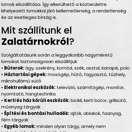
lomok elszállítása. Így elkerülhető a közterületre
kihelyezett lomokkal járó kellemetlenség, a rendetlenség
és az esetleges bírság is.
Mit szállítunk el
Zalatárnokról
?
Szolgáltatásunk során a leggyakoribb nagyméretű
lomokat biztonságosan elszállítjuk:
•
Bútorok:
ágy, szekrény, komód, szék, asztal, kanapé, polc
•
Háztartási gépek:
mosógép, hűtő, fagyasztó, tűzhely,
mikrohullámú sütő
•
Elektronikai eszközök:
televízió, számítógép, monitor,
nyomtató, hangtechnika
•
Kerti és ház körüli eszközök:
bicikli, kerti bútor, grillsütő,
műanyag tárgyak
•
Építési és bontási hulladék:
ajtók, ablakok, faanyag,
fém tárgyak
•
Egyéb lomok:
minden olyan tárgy, amely nem