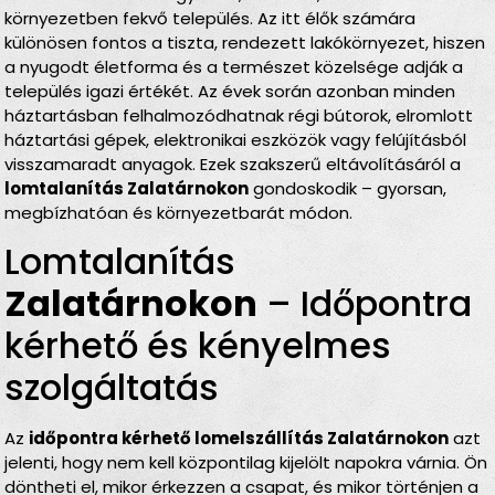
környezetben fekvő település. Az itt élők számára
különösen fontos a tiszta, rendezett lakókörnyezet, hiszen
a nyugodt életforma és a természet közelsége adják a
település igazi értékét. Az évek során azonban minden
háztartásban felhalmozódhatnak régi bútorok, elromlott
háztartási gépek, elektronikai eszközök vagy felújításból
visszamaradt anyagok. Ezek szakszerű eltávolításáról a
lomtalanítás Zalatárnokon
gondoskodik – gyorsan,
megbízhatóan és környezetbarát módon.
Lomtalanítás
Zalatárnokon
– Időpontra
kérhető és kényelmes
szolgáltatás
Az
időpontra kérhető lomelszállítás Zalatárnokon
azt
jelenti, hogy nem kell központilag kijelölt napokra várnia. Ön
döntheti el, mikor érkezzen a csapat, és mikor történjen a