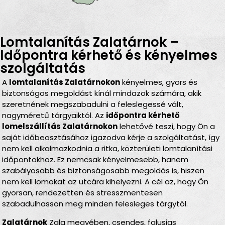
Lomtalanítás Zalatárnok –
Időpontra kérhető és kényelmes
szolgáltatás
A
lomtalanítás Zalatárnokon
kényelmes, gyors és
biztonságos megoldást kínál mindazok számára, akik
szeretnének megszabadulni a feleslegessé vált,
nagyméretű tárgyaiktól. Az
időpontra kérhető
lomelszállítás Zalatárnokon
lehetővé teszi, hogy Ön a
saját időbeosztásához igazodva kérje a szolgáltatást, így
nem kell alkalmazkodnia a ritka, közterületi lomtalanítási
időpontokhoz. Ez nemcsak kényelmesebb, hanem
szabályosabb és biztonságosabb megoldás is, hiszen
nem kell lomokat az utcára kihelyezni. A cél az, hogy Ön
gyorsan, rendezetten és stresszmentesen
szabadulhasson meg minden felesleges tárgytól.
Zalatárnok
Zala megyében, csendes, falusias