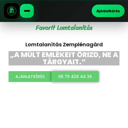
Ajánlatkérés
Favorit Lomtalanítás
Lomtalanítás Zemplénagárd
„A MÚLT EMLÉKEIT ŐRIZD, NE A
TÁRGYAIT.”
AJÁNLATKÉRÉS
06 70 426 44 36