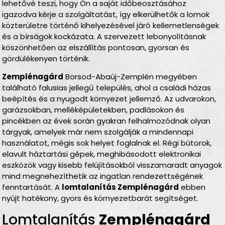
lehetővé teszi, hogy Ön a saját időbeosztásához
igazodva kérje a szolgáltatást, így elkerülhetők a lomok
közterületre történő kihelyezésével járó kellemetlenségek
és a bírságok kockázata. A szervezett lebonyolításnak
köszönhetően az elszállítás pontosan, gyorsan és
gördülékenyen történik.
Zemplénagárd
Borsod-Abaúj-Zemplén megyében
található falusias jellegű település, ahol a családi házas
beépítés és a nyugodt környezet jellemző. Az udvarokon,
garázsokban, melléképületekben, padlásokon és
pincékben az évek során gyakran felhalmozódnak olyan
tárgyak, amelyek már nem szolgálják a mindennapi
használatot, mégis sok helyet foglalnak el. Régi bútorok,
elavult háztartási gépek, meghibásodott elektronikai
eszközök vagy kisebb felújításokból visszamaradt anyagok
mind megnehezíthetik az ingatlan rendezettségének
fenntartását. A
lomtalanítás Zemplénagárd
ebben
nyújt hatékony, gyors és környezetbarát segítséget.
Lomtalanítás
Zemplénagárd