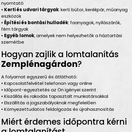
nyomtató
•
Kerti és udvari tárgyak
: kerti bútor, kerékpár, műanyag
eszközök
•
Építési és bontási hulladék
: faanyagok, nyílászárók,
fém tárgyak
•
Egyéb lomok
, amelyek nem helyezhetők a háztartási
szemétbe
Hogyan zajlik a lomtalanítás
Zemplénagárdon
?
A folyamat egyszerű és átlátható:
• Kapcsolatfelvétel telefonon vagy online
• Időpont-egyeztetés az Ön igényei szerint
• Kiszállás és rakodás tapasztalt munkatársakkal
• Elszállítás a jogszabályoknak megfelelően
• Környezettudatos feldolgozás és újrahasznosítás
Miért érdemes időpontra kérni
a lomtalanítást