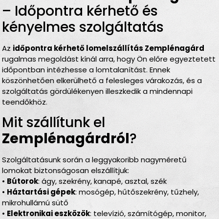
– Időpontra kérhető és
kényelmes szolgáltatás
Az
időpontra kérhető lomelszállítás Zemplénagárd
rugalmas megoldást kínál arra, hogy Ön előre egyeztetett
időpontban intézhesse a lomtalanítást. Ennek
köszönhetően elkerülhető a felesleges várakozás, és a
szolgáltatás gördülékenyen illeszkedik a mindennapi
teendőkhöz.
Mit szállítunk el
Zemplénagárdról
?
Szolgáltatásunk során a leggyakoribb nagyméretű
lomokat biztonságosan elszállítjuk:
•
Bútorok
: ágy, szekrény, kanapé, asztal, szék
•
Háztartási gépek
: mosógép, hűtőszekrény, tűzhely,
mikrohullámú sütő
•
Elektronikai eszközök
: televízió, számítógép, monitor,