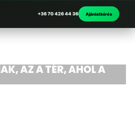
+36 70 426 44 36
Ajánlatkérés
d
AK, AZ A TÉR, AHOL A