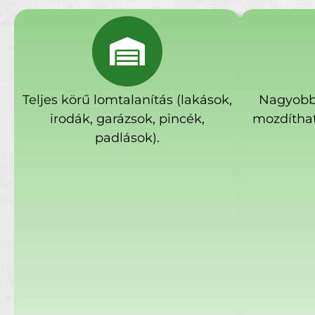
Teljes körű lomtalanítás (lakások,
Nagyobb
irodák, garázsok, pincék,
mozdíthat
padlások).