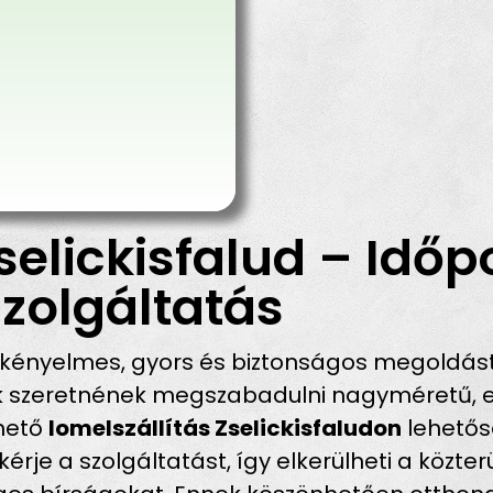
selickisfalud – Időp
zolgáltatás
kényelmes, gyors és biztonságos megoldást
ik szeretnének megszabadulni nagyméretű, e
rhető
lomelszállítás Zselickisfaludon
lehetősé
rje a szolgáltatást, így elkerülheti a közter