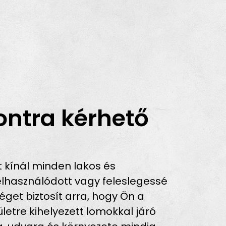
ontra kérhető
 kínál minden lakos és
lhasználódott vagy feleslegessé
get biztosít arra, hogy Ön a
ületre kihelyezett lomokkal járó