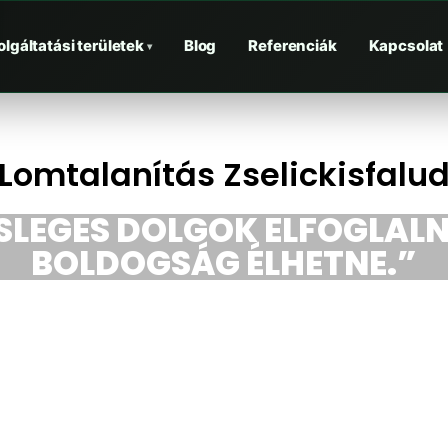
olgáltatási területek
Blog
Referenciák
Kapcsolat
▾
Lomtalanítás Zselickisfalu
ESLEGES DOLGOK ELFOGLALN
BOLDOGSÁG ÉLHETNE.”