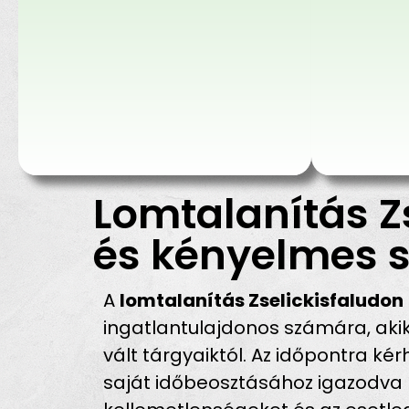
Lomtalanítás Z
és kényelmes s
A
lomtalanítás Zselickisfaludon
ingatlantulajdonos számára, ak
vált tárgyaiktól. Az időpontra ké
saját időbeosztásához igazodva ké