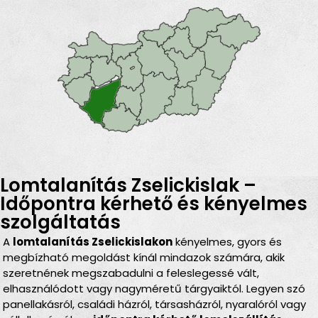
Lomtalanítás Zselickislak –
Időpontra kérhető és kényelmes
szolgáltatás
A
lomtalanítás Zselickislakon
kényelmes, gyors és
megbízható megoldást kínál mindazok számára, akik
szeretnének megszabadulni a feleslegessé vált,
elhasználódott vagy nagyméretű tárgyaiktól. Legyen szó
panellakásról, családi házról, társasházról, nyaralóról vagy