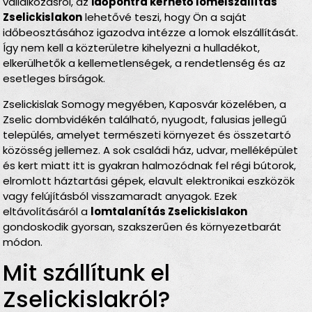
vállalkozásról, az
időpontra kérhető lomelszállítás
Zselickislakon
lehetővé teszi, hogy Ön a saját
időbeosztásához igazodva intézze a lomok elszállítását.
Így nem kell a közterületre kihelyezni a hulladékot,
elkerülhetők a kellemetlenségek, a rendetlenség és az
esetleges bírságok.
Zselickislak Somogy megyében, Kaposvár közelében, a
Zselic dombvidékén található, nyugodt, falusias jellegű
település, amelyet természeti környezet és összetartó
közösség jellemez. A sok családi ház, udvar, melléképület
és kert miatt itt is gyakran halmozódnak fel régi bútorok,
elromlott háztartási gépek, elavult elektronikai eszközök
vagy felújításból visszamaradt anyagok. Ezek
eltávolításáról a
lomtalanítás Zselickislakon
gondoskodik gyorsan, szakszerűen és környezetbarát
módon.
Mit szállítunk el
Zselickislakról?