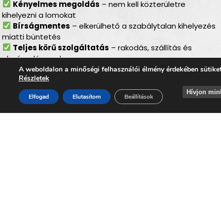
Kényelmes megoldás
– nem kell közterületre
kihelyezni a lomokat
Bírságmentes
– elkerülhető a szabálytalan kihelyezés
miatti büntetés
Teljes körű szolgáltatás
– rakodás, szállítás és
elszámolás egyben
Környezetbarát
– felelős, szelektív hulladékkezelés
A weboldalon a minőségi felhasználói élmény érdekében sütike
Részletek
Gyors és megbízható
– minden gördülékenyen,
várakozás nélkül
Hívjon min
Elfogad
Elutasítom
Beállítások
Lomtalanítás Zselickislak
– ideális választás minden
helyzetben
Legyen szó költözésről, lakásfelújításról, nyaraló
rendbetételéről, padlás- vagy pinceürítésről, a
lomtalanítás Zselickislakon
minden helyzetben ideális
megoldást nyújt. Az
időpontra kérhető lomelszállítás
Zselickislakon
segítségével Ön gyorsan, kényelmesen és