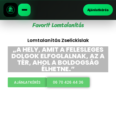
Ajánlatkérés
Favorit Lomtalanítás
Lomtalanítás Zselickislak
„A HELY, AMIT A FELESLEGES
DOLGOK ELFOGLALNAK, AZ A
TÉR, AHOL A BOLDOGSÁG
ÉLHETNE.”
AJÁNLATKÉRÉS
06 70 426 44 36