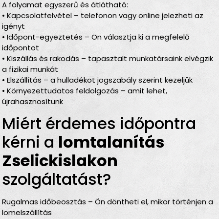
A folyamat egyszerű és átlátható:
• Kapcsolatfelvétel – telefonon vagy online jelezheti az
igényt
• Időpont-egyeztetés – Ön választja ki a megfelelő
időpontot
• Kiszállás és rakodás – tapasztalt munkatársaink elvégzik
a fizikai munkát
• Elszállítás – a hulladékot jogszabály szerint kezeljük
• Környezettudatos feldolgozás – amit lehet,
újrahasznosítunk
Miért érdemes időpontra
kérni a
lomtalanítás
Zselickislakon
szolgáltatást?
Rugalmas időbeosztás – Ön döntheti el, mikor történjen a
lomelszállítás