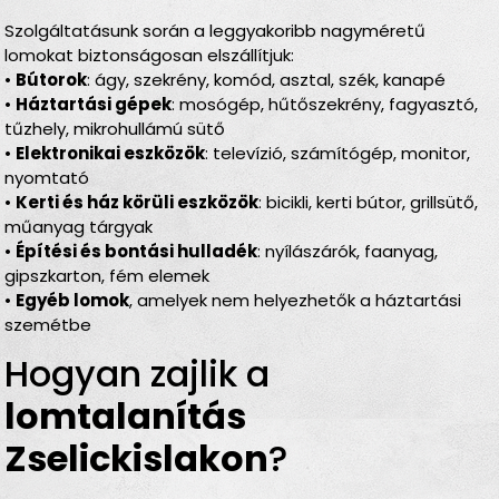
Szolgáltatásunk során a leggyakoribb nagyméretű
lomokat biztonságosan elszállítjuk:
•
Bútorok
: ágy, szekrény, komód, asztal, szék, kanapé
•
Háztartási gépek
: mosógép, hűtőszekrény, fagyasztó,
tűzhely, mikrohullámú sütő
•
Elektronikai eszközök
: televízió, számítógép, monitor,
nyomtató
•
Kerti és ház körüli eszközök
: bicikli, kerti bútor, grillsütő,
műanyag tárgyak
•
Építési és bontási hulladék
: nyílászárók, faanyag,
gipszkarton, fém elemek
•
Egyéb lomok
, amelyek nem helyezhetők a háztartási
szemétbe
Hogyan zajlik a
lomtalanítás
Zselickislakon
?