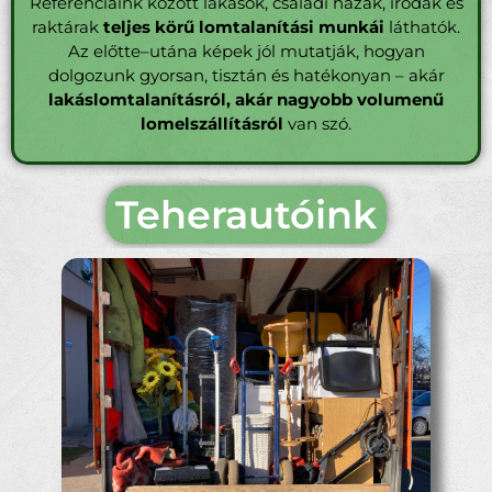
Referenciáink között lakások, családi házak, irodák és
raktárak
teljes körű lomtalanítási munkái
láthatók.
Az előtte–utána képek jól mutatják, hogyan
dolgozunk gyorsan, tisztán és hatékonyan – akár
lakáslomtalanításról, akár nagyobb volumenű
lomelszállításról
van szó.
Teherautóink