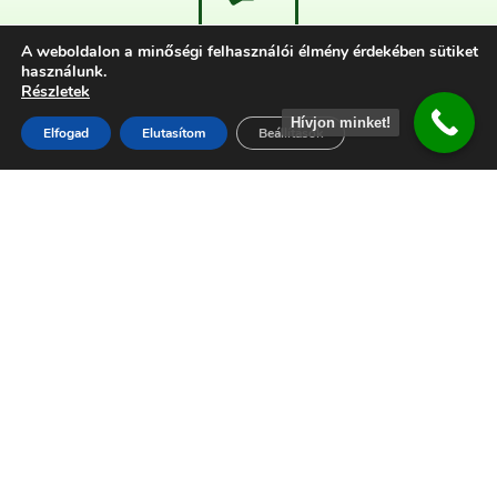
A weboldalon a minőségi felhasználói élmény érdekében sütiket
2,800
+
használunk.
Részletek
Elégedett ügyfél
Hívjon minket!
Elfogad
Elutasítom
Beállítások
15
+Év
Tapasztalat