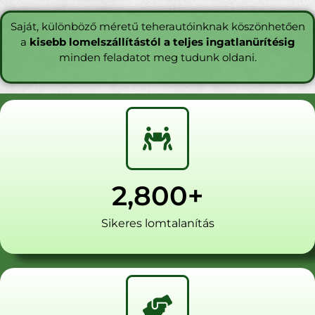
Saját, különböző méretű teherautóinknak köszönhetően
a
kisebb lomelszállítástól a teljes ingatlanürítésig
minden feladatot meg tudunk oldani.
2,800
+
Sikeres lomtalanítás